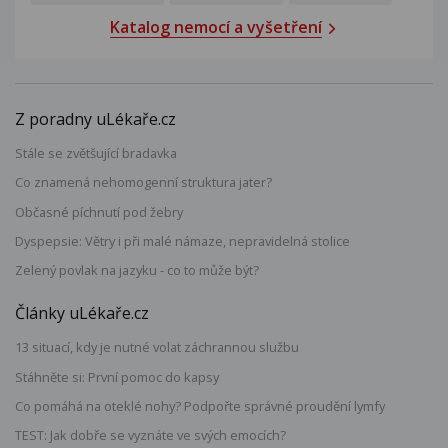
Katalog nemocí a vyšetření
Z poradny uLékaře.cz
Stále se zvětšující bradavka
Co znamená nehomogenní struktura jater?
Občasné píchnutí pod žebry
Dyspepsie: Větry i při malé námaze, nepravidelná stolice
Zelený povlak na jazyku - co to může být?
Články uLékaře.cz
13 situací, kdy je nutné volat záchrannou službu
Stáhněte si: První pomoc do kapsy
Co pomáhá na oteklé nohy? Podpořte správné proudění lymfy
TEST: Jak dobře se vyznáte ve svých emocích?