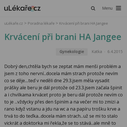
Menu
uLékaře.cz
Poradna lékaře
Krvácení při brani HA Jangee
Krvácení při brani HA Jangee
Gynekologie
Katka
6.4.2015
Dobrý den,chtěla bych se zeptat mám menši problém a
jsem z toho nervní...docela mám strach protože nevím
co se děje....teď v neděli dne 29.3.jsem měla vysadit
prášky ale beru je dál protože od 23.3.jsem začala špinit
a i chvilkama krvácet proto je beru dál protože nevím co
to je ...vždycky přes den špiním a na večer mi to zmizi a
rano když vstanu a jdu na wc a na papíru trošku krve a
trvá to do teďka...docela mám strach...už se mi to stalo
vickrát a doktorka mi řekla,že se to stává...ale mně to