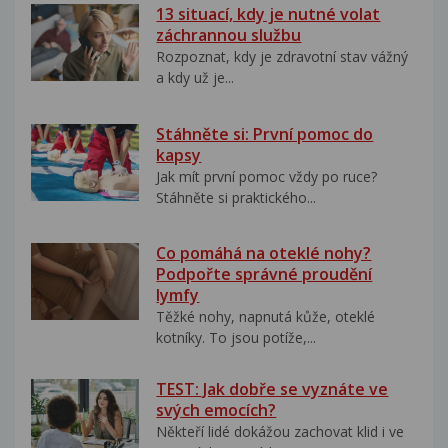
13 situací, kdy je nutné volat
záchrannou službu
Rozpoznat, kdy je zdravotní stav vážný
a kdy už je...
Stáhněte si: První pomoc do
kapsy
Jak mít první pomoc vždy po ruce?
Stáhněte si praktického...
Co pomáhá na oteklé nohy?
Podpořte správné proudění
lymfy
Těžké nohy, napnutá kůže, oteklé
kotníky. To jsou potíže,...
TEST: Jak dobře se vyznáte ve
svých emocích?
Někteří lidé dokážou zachovat klid i ve