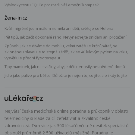
Výsledky testu EQ: Co prozradil váš emoční kompas?
Žena-in.cz
Kvůli migréně jsem málem neměla ani děti, svěřuje se Helena
Pět tipů, jak začít dokonalé ráno. Nevynechejte snídani ani protažení
Způsob, jak se díváme do mobilu, velmi zatěžuje krční páteř, se
skloněnou hlavou je to stejná zátěž, jak se 40 kilovým pytlem na krku,
vysvětluje přední fyzioterapeut
Tipy maminek, jak na svačiny, aby je děti nenosily nesnědené domů
Jídlo jako palivo pro běžce: Důležité je nejen to, co jíte, ale i kdy to jíte
Největší česká medicínská online poradna a průkopník v oblasti
telemedicíny si klade za cíl zefektivnit a zkvalitnit české
zdravotnictví. Tým více jak 300 lékařů včetně desítek specialistů
obslouží průměrně 2 500 uživatelů měsíčně. Poradna je