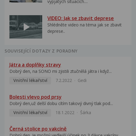
vypjatých situacích....
VIDEO: Jak se zbavit deprese
Shlédněte video na téma jak se zbavit
deprese..
SOUVISEJÍCÍ DOTAZY Z PORADNY
Játra a doplňky stravy
Dobrý den, na SONO mi zjistili ztučnělá játra i když...
Vnitřní lékařství
7.2.2022
Gedi
Bolesti vlevo pod prsy
Dobrý den,už delší dobu cítím takový divný tlak pod...
Vnitřní lékařství
18.1.2022
Šárka
Černá stolice po vakcíně
Dobrý den. Je možný vedlejší účinek po 3 dávce vakcíny...