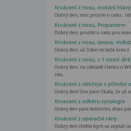
Krvácení z nosu, motání hlav
Dobrý den, moc prosím o radu... od m
Krvácení z nosu, Propanorm
Dobrý den, prosím o radu pro manže
Krvácení z nosu, únava, mdlo
Dobrý den, už 3.den mi teče krev z 
Krvácení z nosu, z 1 nosní dír
Dobrý den, na základě článku o W
zda...
Krvácení z obličeje s příměsí 
Dobrý den! Sice jsem říkala, že už se
Krvaceni z odběru cytologie
Dobry den pani doktorko, dnes jsem
Krvácení z operační rány
Dobrý den chtěla bych se zeptat co