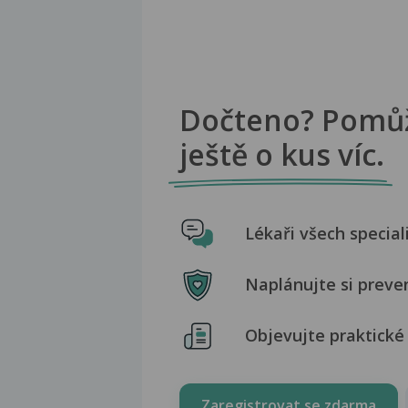
Dočteno? Pomů
ještě o kus víc.
Lékaři všech special
Naplánujte si preve
Objevujte praktické 
Zaregistrovat se zdarma