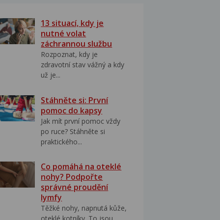
13 situací, kdy je
nutné volat
záchrannou službu
Rozpoznat, kdy je
zdravotní stav vážný a kdy
už je...
Stáhněte si: První
pomoc do kapsy
Jak mít první pomoc vždy
po ruce? Stáhněte si
praktického...
Co pomáhá na oteklé
nohy? Podpořte
správné proudění
lymfy
Těžké nohy, napnutá kůže,
oteklé kotníky. To jsou