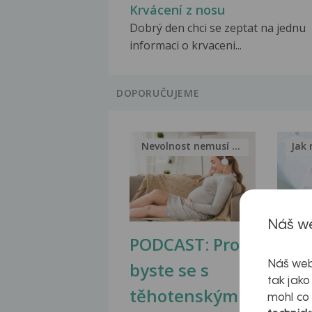
Krvácení z nosu
Dobrý den chci se zeptat na jednu
informaci o krvaceni...
DOPORUČUJEME
Nevolnost nemusí být nutnou...
Jak 
Náš we
PODCAST: Proč
Ztu
byste se s
jate
Náš web
tak jako
těhotenskými
obr
mohl co