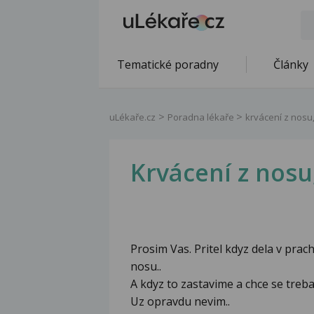
Tematické poradny
Články
uLékaře.cz
Poradna lékaře
krvácení z nosu
Krvácení z nosu
Prosim Vas. Pritel kdyz dela v prac
nosu..
A kdyz to zastavime a chce se treba
Uz opravdu nevim..