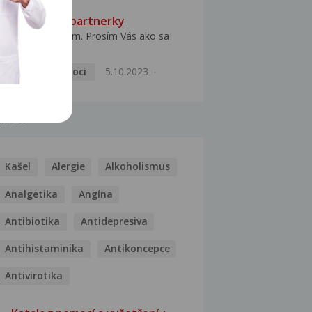
HPV typ 52 u partnerky
Dobrý deň prajem. Prosím Vás ako sa
dá vyliečiť vírus...
Pohlavní nemoci
5.10.2023
MOCI
Kašel
Alergie
Alkoholismus
Analgetika
Angína
Antibiotika
Antidepresiva
Antihistaminika
Antikoncepce
Antivirotika