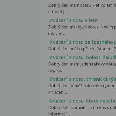
Dobrý den mám dceru 7let,kolem dv
atopický...
Krvácení z nosu v létě
Dobrý den měl bych dotaz. Nevím pr
(hlavně...
Krvácení z nosu ze špatného 
Dobrý den, mého přítele (student,23 l
Krvácení z nosu, bolesti žalu
Dobry den,mam jeden takovy dotaz 
nejake...
Krvácení z nosu, chronická r
Dobrý den, téměř rok trpím rýmou, 
krvácení...
Krvácení z nosu, které neust
Dobrý den, obracím se na Vás s do
informací,...