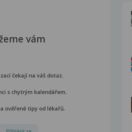
žeme vám
izací čekají na váš dotaz.
nci s chytrým kalendářem.
a ověřené tipy od lékařů.
Přihlásit se