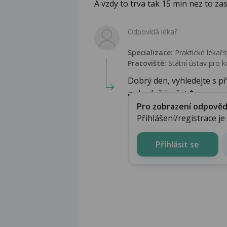
A vzdy to trva tak 15 min nez to zas
Odpovídá lékař:
Specializace:
Praktické lékařs
Pracoviště:
Státní ústav pro k
Dobrý den, vyhledejte s př
a vhodně ji ošet�...
Pro zobrazení odpovědi 
Přihlášení/registrace j
Přihlásit se