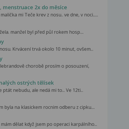
y, menstruace 2x do měsíce
alička mi Teče krev z nosu.. ve dne, v noci......
la. manžel byl před půl rokem hosp....
by
nosu. Krvácení trvá okolo 10 minut, ovšem...
ky
illebrandově chorobě prosím o posouzení,
malých ostrých tělísek
 ptát nebudu, ale nedá mi to... Ve 12ti...
 byla na klasickem rocnim odberu z cipku....
 mám dělat když jsem po operaci karpálního...