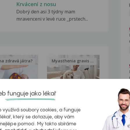
Krvácení z nosu
Dobrý den asi 3 týdny mam
mravenceni v levé ruce _prstech...
na zdravá játra?
Myasthenia gravis – vše, co...
b funguje jako lékař
kovatění
Inovativní
r v datech a
léčba
 využívá soubory cookies, a funguje
 lékař, který se dotazuje, aby vám
azech
myastenie –
 nejlépe pomoci. My takto sbíráme