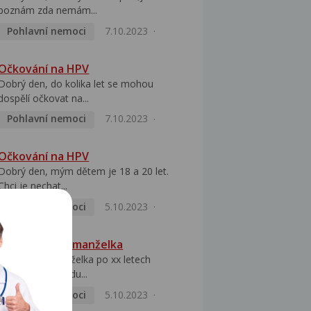
poznám zda nemám...
Pohlavní nemoci
7.10.2023
Očkování na HPV
Dobrý den, do kolika let se mohou
dospělí očkovat na...
Pohlavní nemoci
7.10.2023
Očkování na HPV
Dobrý den, mým dětem je 18 a 20 let.
Chci je nechat...
Pohlavní nemoci
5.10.2023
HPV pozitivní manželka
Dobrý den, manželka po xx letech
přivezla z Východu...
Pohlavní nemoci
5.10.2023