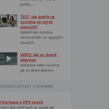
potíže,...
TEST: Jak dobře se
vyznáte ve svých
emocích?
Někteří lidé dokážou
zachovat klid i ve vypjatých
situacích....
VIDEO: Jak se zbavit
deprese
Shlédněte video na téma
jak se zbavit deprese..
UVISEJÍCÍ DOTAZY Z PORADNY
Informace o HPV virech
Dobrý den,chtěl bych se zeptat,jak