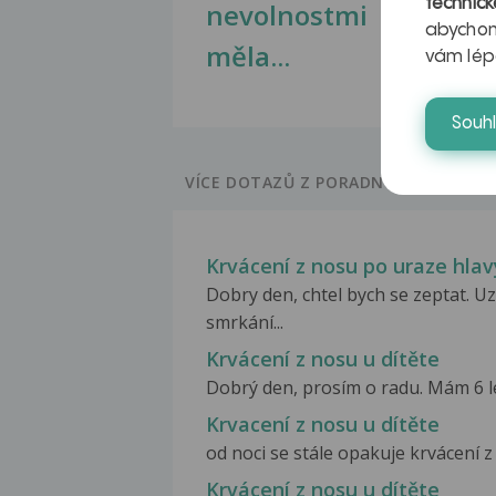
technick
nevolnostmi
abychom
měla...
vám lép
Souh
VÍCE DOTAZŮ Z PORADNY
Krvácení z nosu po uraze hlav
Dobry den, chtel bych se zeptat. U
smrkání...
Krvácení z nosu u dítěte
Dobrý den, prosím o radu. Mám 6 let
Krvacení z nosu u dítěte
od noci se stále opakuje krvácení z
Krvácení z nosu u dítěte