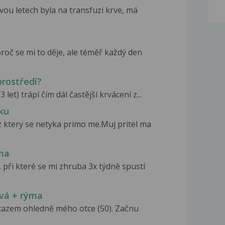
ou letech byla na transfuzi krve, má
oč se mi to děje, ale téměř každý den
prostředí?
et) trápí čím dál častější krvácení z...
dku
ktery se netyka primo me.Muj pritel ma
ýma
při které se mi zhruba 3x týdně spustí
ává + rýma
tazem ohledně mého otce (50). Začnu