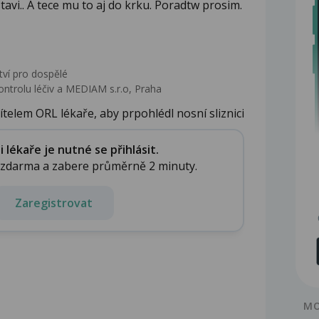
tavi.. A tece mu to aj do krku. Poradtw prosim.
tví pro dospělé
ontrolu léčiv a MEDIAM s.r.o, Praha
ítelem ORL lékaře, aby prpohlédl nosní sliznici
lékaře je nutné se přihlásit.
e zdarma a zabere průměrně 2 minuty.
Zaregistrovat
MO