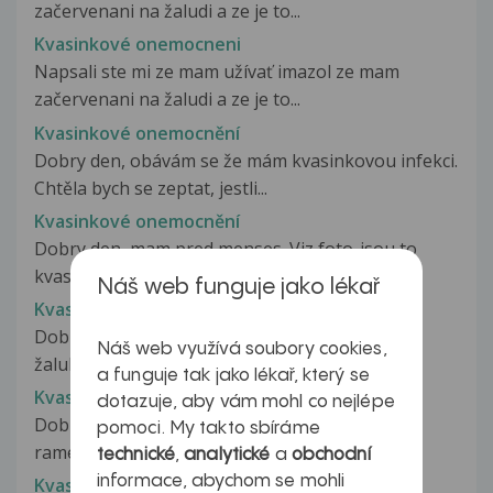
začervenani na žaludi a ze je to...
Kvasinkové onemocneni
Napsali ste mi ze mam užívať imazol ze mam
začervenani na žaludi a ze je to...
Kvasinkové onemocnění
Dobry den, obávám se že mám kvasinkovou infekci.
Chtěla bych se zeptat, jestli...
Kvasinkové onemocnění
Dobry den, mam pred menses. Viz foto-jsou to
kvasinky? Svedeni ani paleni nemam....
Náš web funguje jako lékař
Kvasinkové onemocnění
Dobrý deň, červene pupačiky sa mi vytvorili na
Náš web využívá soubory cookies,
žalubi a prekožke. Tie biele...
a funguje tak jako lékař, který se
Kvasinkové onemocnění kůže
dotazuje, aby vám mohl co nejlépe
Dobrý den, po těle, hlavně na zadní části krku,
pomoci. My takto sbíráme
ramen, na klíční kosti na...
technické
,
analytické
a
obchodní
informace, abychom se mohli
Kvasinkové onemocnění kůže