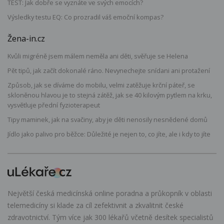
TEST: Jak dobře se vyznáte ve svých emocích?
Výsledky testu EQ: Co prozradil váš emoční kompas?
Žena-in.cz
Kvůli migréně jsem málem neměla ani děti, svěřuje se Helena
Pět tipů, jak začít dokonalé ráno. Nevynechejte snídani ani protažení
Způsob, jak se díváme do mobilu, velmi zatěžuje krční páteř, se
skloněnou hlavou je to stejná zátěž, jak se 40 kilovým pytlem na krku,
vysvětluje přední fyzioterapeut
Tipy maminek, jak na svačiny, aby je děti nenosily nesnědené domů
Jídlo jako palivo pro běžce: Důležité je nejen to, co jíte, ale i kdy to jíte
Největší česká medicínská online poradna a průkopník v oblasti
telemedicíny si klade za cíl zefektivnit a zkvalitnit české
zdravotnictví. Tým více jak 300 lékařů včetně desítek specialistů