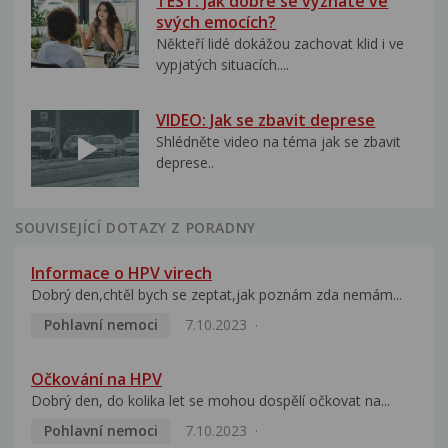
TEST: Jak dobře se vyznáte ve
svých emocích?
Někteří lidé dokážou zachovat klid i ve
vypjatých situacích....
VIDEO: Jak se zbavit deprese
Shlédněte video na téma jak se zbavit
deprese..
SOUVISEJÍCÍ DOTAZY Z PORADNY
Informace o HPV virech
Dobrý den,chtěl bych se zeptat,jak poznám zda nemám...
Pohlavní nemoci
7.10.2023
Očkování na HPV
Dobrý den, do kolika let se mohou dospělí očkovat na...
Pohlavní nemoci
7.10.2023