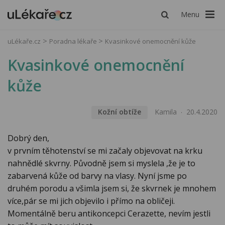
Menu
uLékaře.cz
Poradna lékaře
Kvasinkové onemocnění kůže
Kvasinkové onemocnění
kůže
Kožní obtíže
Kamila
20.4.2020
Dobrý den,
v prvním těhotenství se mi začaly objevovat na krku
nahnědlé skvrny. Původně jsem si myslela ,že je to
zabarvená kůže od barvy na vlasy. Nyní jsme po
druhém porodu a všimla jsem si, že skvrnek je mnohem
více,pár se mi jich objevilo i přímo na obličeji.
Momentálně beru antikoncepci Cerazette, nevím jestli