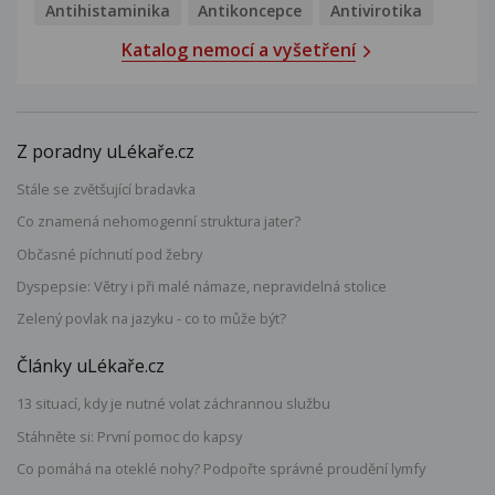
Antihistaminika
Antikoncepce
Antivirotika
Katalog nemocí a vyšetření
Z poradny uLékaře.cz
Stále se zvětšující bradavka
Co znamená nehomogenní struktura jater?
Občasné píchnutí pod žebry
Dyspepsie: Větry i při malé námaze, nepravidelná stolice
Zelený povlak na jazyku - co to může být?
Články uLékaře.cz
13 situací, kdy je nutné volat záchrannou službu
Stáhněte si: První pomoc do kapsy
Co pomáhá na oteklé nohy? Podpořte správné proudění lymfy