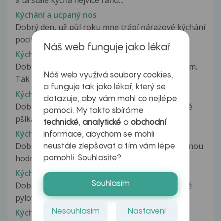
a ta stále kýchá nejvíce ráno...
Kýchání a ucpaný nos
Dobrý den, už půl roku mne trápí nárazové kýchání
pocit ucpaného nosu a smrkání....
Náš web funguje jako lékař
Kýchání a zápach
Dobrý den, už delší dobu mě trápí tento problém.
Náš web využívá soubory cookies,
Tak 3krát denně kýchám. Toto...
a funguje tak jako lékař, který se
Kýchání po ránu
dotazuje, aby vám mohl co nejlépe
Dobrý den,už hodně dlouho každé ráno strašně
pomoci. My takto sbíráme
pšíkám.. přes den jen občas a...
technické
,
analytické
a
obchodní
Kýchání spojené s bolestí kloubů
informace, abychom se mohli
Dobrý den, pokaždé když si kýchnu, tak mě začnou
neustále zlepšovat a tím vám lépe
hodně bolet obě zápěstí na...
pomohli. Souhlasíte?
Kýchání v těhotenství
Souhlasím
Dobrý den pane doktore, jsem v 18 tt a trápí mě
pylová alergie a s ní spojené...
Nesouhlasím
Nastavení
Kýchání v těhotenství