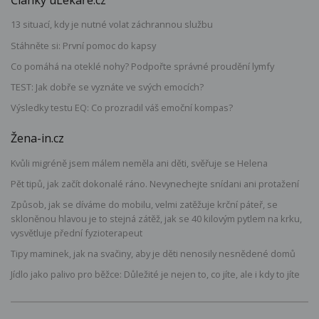
Články uLékaře.cz
13 situací, kdy je nutné volat záchrannou službu
Stáhněte si: První pomoc do kapsy
Co pomáhá na oteklé nohy? Podpořte správné proudění lymfy
TEST: Jak dobře se vyznáte ve svých emocích?
Výsledky testu EQ: Co prozradil váš emoční kompas?
Žena-in.cz
Kvůli migréně jsem málem neměla ani děti, svěřuje se Helena
Pět tipů, jak začít dokonalé ráno. Nevynechejte snídani ani protažení
Způsob, jak se díváme do mobilu, velmi zatěžuje krční páteř, se
skloněnou hlavou je to stejná zátěž, jak se 40 kilovým pytlem na krku,
vysvětluje přední fyzioterapeut
Tipy maminek, jak na svačiny, aby je děti nenosily nesnědené domů
Jídlo jako palivo pro běžce: Důležité je nejen to, co jíte, ale i kdy to jíte