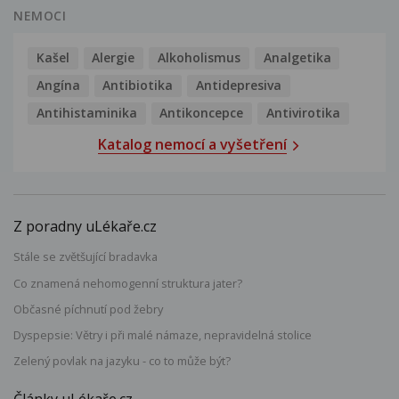
NEMOCI
Kašel
Alergie
Alkoholismus
Analgetika
Angína
Antibiotika
Antidepresiva
Antihistaminika
Antikoncepce
Antivirotika
Katalog nemocí a vyšetření
Z poradny uLékaře.cz
Stále se zvětšující bradavka
Co znamená nehomogenní struktura jater?
Občasné píchnutí pod žebry
Dyspepsie: Větry i při malé námaze, nepravidelná stolice
Zelený povlak na jazyku - co to může být?