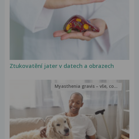
Ztukovatění jater v datech a obrazech
Myasthenia gravis – vše, co...