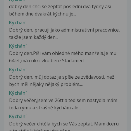
dobrý den chci se zeptat poslední dva týdny asi
během dne dvakrát kýchnu je...
Kýchání
Dobrý den, pracuji jako administrativní pracovnice,
takže jsem každý den...
Kýchání
Dobrý den.Píši vám ohledně mého manžela.Je mu
64let,má cukrovku bere Stadamed...
Kýchání
Dobrý den, můj dotaz je spíše ze zvědavosti, než
bych měl nějaký nějaký problém....
Kýchání
Dobrý večer,jsem ve 26tt a ted sem nastydla mám
teda rýmu a strašně kýchám ale...
Kýchání
Dobrý večer chtěla bych se Vás zeptat. Mám dceru