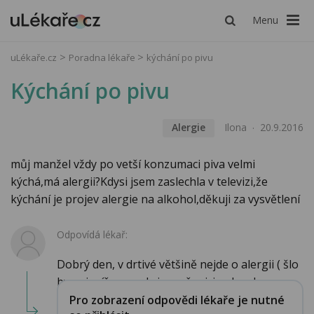
Menu
uLékaře.cz
Poradna lékaře
kýchání po pivu
Kýchání po pivu
Alergie
Ilona
20.9.2016
můj manžel vždy po vetší konzumaci piva velmi
kýchá,má alergii?Kdysi jsem zaslechla v televizi,že
kýchání je projev alergie na alkohol,děkuji za vysvětlení
Odpovídá lékař:
Dobrý den, v drtivé většině nejde o alergii ( šlo
by nejspíše o reakci na pšenici nebo chme...
Pro zobrazení odpovědi lékaře je nutné