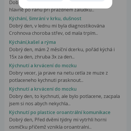
Dobrý den, vždy když jsem těhotná, každý den -
hlavně po ránu při prázdném žaludku...
Kýchání, šimrání v krku, dušnost
Dobrý den, v lednu mi byla diagnostikována
Crohnova choroba střev, od mala trpím...
Kýchání,kašel a rýma
Dobrý den, mám 2 měsíční dcerku, pořád kýchá i
15x za den, zhruba 3x za den...
Kýchnutí a krvácení do mozku
Dobry vecer, ja prave na netu cetla ze muze z
potlaceneho kychnuti prasknout...
Kýchnutí a krvácení do mozku
Dobry den, to kychnuti, ale bylo potlacene, zacpala
jsem si nos abych nekychla...
Kýchnutí po plastice oroantrální komunikace
Dobrý den, Před dvěmi týdny mi vytrhli horni
osmičku přičemž vznikla oroantralni...