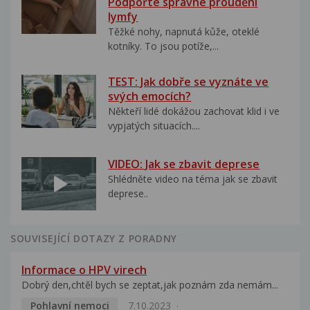
Podpořte správné proudění
lymfy
Těžké nohy, napnutá kůže, oteklé
kotníky. To jsou potíže,...
TEST: Jak dobře se vyznáte ve
svých emocích?
Někteří lidé dokážou zachovat klid i ve
vypjatých situacích....
VIDEO: Jak se zbavit deprese
Shlédněte video na téma jak se zbavit
deprese..
SOUVISEJÍCÍ DOTAZY Z PORADNY
Informace o HPV virech
Dobrý den,chtěl bych se zeptat,jak poznám zda nemám...
Pohlavní nemoci
7.10.2023