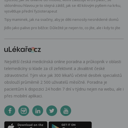
skloněnou hlavou je to stejná zátěž, jak se 40 kilovým pytlem na krku,
vysvětluje přední fyzioterapeut
Tipy maminek, jak na svačiny, aby je děti nenosily nesnědené domů
Jídlo jako palivo pro běžce: Důležité je nejen to, co jíte, ale i kdy to jíte
Největší česká medicínská online poradna a průkopník v oblasti
telemedicíny si klade za cíl zefektivnit a zkvalitnit české
zdravotnictví. Tým více jak 300 lékařů včetně desítek specialistů
obslouží průměrně 2 500 uživatelů měsíčně. Poradna je
pacientům k dispozici 24 hodin 7 dní v týdnu nejen na webu, ale i
přes mobilní aplikaci.