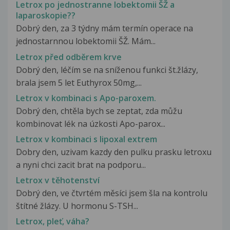
Letrox po jednostranne lobektomii ŠŽ a
laparoskopie??
Dobrý den, za 3 týdny mám termín operace na
jednostarnnou lobektomii ŠŽ. Mám...
Letrox před odběrem krve
Dobrý den, léčím se na sníženou funkci št.žlázy,
brala jsem 5 let Euthyrox 50mg,...
Letrox v kombinaci s Apo-paroxem.
Dobrý den, chtěla bych se zeptat, zda můžu
kombinovat lék na úzkosti Apo-parox...
Letrox v kombinaci s lipoxal extrem
Dobry den, uzivam kazdy den pulku prasku letroxu
a nyni chci zacit brat na podporu...
Letrox v těhotenství
Dobrý den, ve čtvrtém měsíci jsem šla na kontrolu
štítné žlázy. U hormonu S-TSH...
Letrox, pleť, váha?