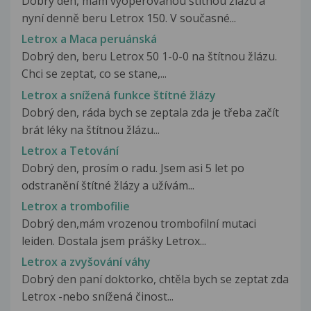
Dobrý den, mám vyoperovanou štítnou žlázu a
nyní denně beru Letrox 150. V současné...
Letrox a Maca peruánská
Dobrý den, beru Letrox 50 1-0-0 na štítnou žlázu.
Chci se zeptat, co se stane,...
Letrox a snížená funkce štítné žlázy
Dobrý den, ráda bych se zeptala zda je třeba začít
brát léky na štítnou žlázu...
Letrox a Tetování
Dobrý den, prosím o radu. Jsem asi 5 let po
odstranění štítné žlázy a užívám...
Letrox a trombofilie
Dobrý den,mám vrozenou trombofilní mutaci
leiden. Dostala jsem prášky Letrox...
Letrox a zvyšování váhy
Dobrý den paní doktorko, chtěla bych se zeptat zda
Letrox -nebo snížená činost...