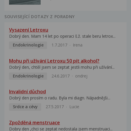
SOUVISEJÍCÍ DOTAZY Z PORADNY
Vysazení Letroxu
Dobrý den. Mam 14 let po operaci š.ž. stale beru letrox...
Endokrinologie
1.7.2017
Irena
Mohu při užívání Letroxu 50 pít alkohol?
Dobrý den, chtěl jsem se zeptat jestli mohu při užívání...
Endokrinologie
24.6.2017
ondrej
Invalidní důchod
Dobrý den prosím o radu. Byla mi diagn. Nápadnějši...
Srdce a cévy
27.5.2017
Lucie
Zpožděná menstruace
Dobry den ,chci se zeptat nedostala jsem menstruaci...