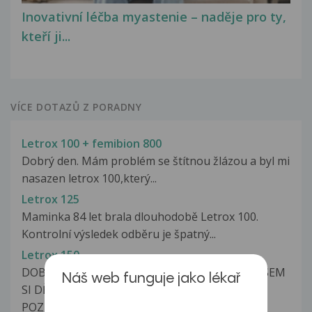
Inovativní léčba myastenie – naděje pro ty,
kteří ji...
VÍCE DOTAZŮ Z PORADNY
Letrox 100 + femibion 800
Dobrý den. Mám problém se štítnou žlázou a byl mi
nasazen letrox 100,který...
Letrox 125
Maminka 84 let brala dlouhodobě Letrox 100.
Kontrolní výsledek odběru je špatný...
Letrox 150
DOBRÝ DEN CHTĚLA BYCH SE ZEPTAT DNES JSEM
Náš web funguje jako lékař
SI DĚLALA TĚHOT.TEST.VYŠEL MI
POZITIVNĚ.BERU...