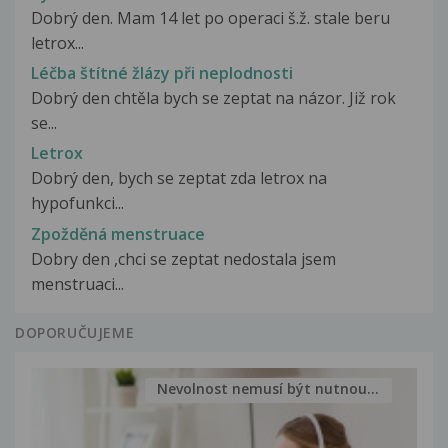
Dobrý den. Mam 14 let po operaci š.ž. stale beru
letrox...
Léčba štítné žlázy při neplodnosti
Dobrý den chtěla bych se zeptat na názor. Již rok
se...
Letrox
Dobrý den, bych se zeptat zda letrox na
hypofunkci...
Zpožděná menstruace
Dobry den ,chci se zeptat nedostala jsem
menstruaci...
DOPORUČUJEME
Nevolnost nemusí být nutnou...