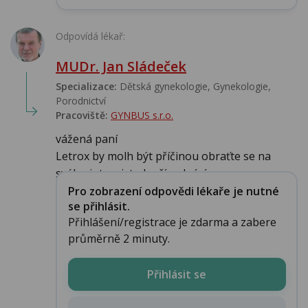
Odpovídá lékař:
MUDr. Jan Sládeček
Specializace:
Dětská gynekologie, Gynekologie,
Porodnictví
Pracoviště:
GYNBUS s.r.o.
vážená paní
Letrox by molh být příčinou obraťte se na
svého internistu k případné úp...
Pro zobrazení odpovědi lékaře je nutné
se přihlásit.
Přihlášení/registrace je zdarma a zabere
průměrně 2 minuty.
Přihlásit se