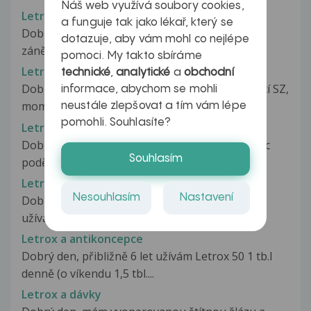
Náš web využívá soubory cookies,
Letrox 50 a HA Minerva
a funguje tak jako lékař, který se
Dobrý den, mám oddiagnostikovaný chronický
dotazuje, aby vám mohl co nejlépe
zánět štítné žlázy. Endokrinolog...
pomoci. My takto sbíráme
Letrox 75 a přibírání na vaze
technické
,
analytické
a
obchodní
Dobrý den. Již 11 let se léčím na sníženou funkcí SZ,
informace, abychom se mohli
momentálně beru letrox...
neustále zlepšovat a tím vám lépe
pomohli. Souhlasíte?
Letrox a akné
Dobrý den, paní doktorko, bych Vám chtěla moc
Souhlasím
poděkovat za pomoc při radě,...
Letrox a alkohol
Nesouhlasím
Nastavení
Dobrý den, chtěl jsem se zeptat jestli mohu při
užívání letroxu 50 pít alkohol,...
Letrox a antikoncepce
Dobrý den, přibližně 6 let užívám Letrox 50 1 tb.l
denně (o víkendu 1,5 tbl....
Letrox a dávky