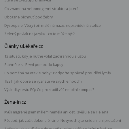
Stále se zvětšující bradavka
Co znamená nehomogenní struktura jater?
Občasné píchnutí pod žebry
Dyspepsie: Větry i při malé námaze, nepravidelná stolice
Zelený povlak na jazyku - co to může být?
Články uLékaře.cz
13 situací, kdy je nutné volat záchrannou službu
Stáhněte si: První pomoc do kapsy
Co pomáhá na oteklé nohy? Podpořte správné proudění lymfy
TEST: Jak dobře se vyznáte ve svých emocích?
Výsledky testu EQ: Co prozradil váš emoční kompas?
Žena-in.cz
Kvůli migréně jsem málem neměla ani děti, svěřuje se Helena
Pět tipů, jak začít dokonalé ráno. Nevynechejte snídani ani protažení
Způsob, jak se díváme do mobilu, velmi zatěžuje krční páteř, se