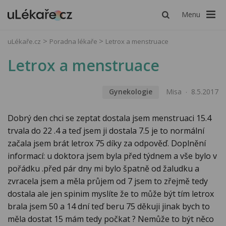
Menu
uLékaře.cz
Poradna lékaře
Letrox a menstruace
Letrox a menstruace
Gynekologie
Misa
8.5.2017
Dobrý den chci se zeptat dostala jsem menstruaci 15.4
trvala do 22 .4 a teď jsem ji dostala 7.5 je to normální
začala jsem brát letrox 75 díky za odpověď. Doplnění
informací: u doktora jsem byla před týdnem a vše bylo v
pořádku .před pár dny mi bylo špatně od žaludku a
zvracela jsem a měla průjem od 7 jsem to zřejmě tedy
dostala ale jen spinim myslíte že to může být tím letrox
brala jsem 50 a 14 dní teď beru 75 děkuji jinak bych to
měla dostat 15 mám tedy počkat ? Nemůže to být něco