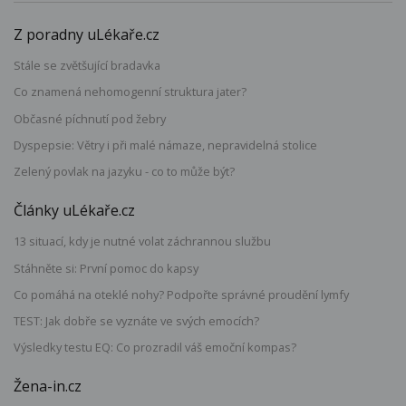
Z poradny uLékaře.cz
Stále se zvětšující bradavka
Co znamená nehomogenní struktura jater?
Občasné píchnutí pod žebry
Dyspepsie: Větry i při malé námaze, nepravidelná stolice
Zelený povlak na jazyku - co to může být?
Články uLékaře.cz
13 situací, kdy je nutné volat záchrannou službu
Stáhněte si: První pomoc do kapsy
Co pomáhá na oteklé nohy? Podpořte správné proudění lymfy
TEST: Jak dobře se vyznáte ve svých emocích?
Výsledky testu EQ: Co prozradil váš emoční kompas?
Žena-in.cz