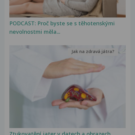
PODCAST: Proč byste se s těhotenskými
nevolnostmi měla...
Jak na zdravá játra?
Ztukovatění jater v datech a obrazech