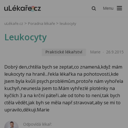
Menu
uLékaře.cz
Poradna lékaře
leukocyty
Leukocyty
Praktické lékařství
Marie
26.9.2015
Dobrý den,chtěla bych se zeptat,co znamená,když mám
leukocyty na hraně...řekla lékařka na pohotovosti,kde
jsem byla kvůli psych.problémům,protoře nám vyhořela
kuchyň,neunesla jsem to.Mám vyhřezlé ploténky na
kyčlích 3 a na krční páteři..ale od toho to není,tak bych
ctěla vědět,jak byh se měla např.stravovat,aby se mi to
upravilo,děkuji.Marie
Odpovídá lékař: