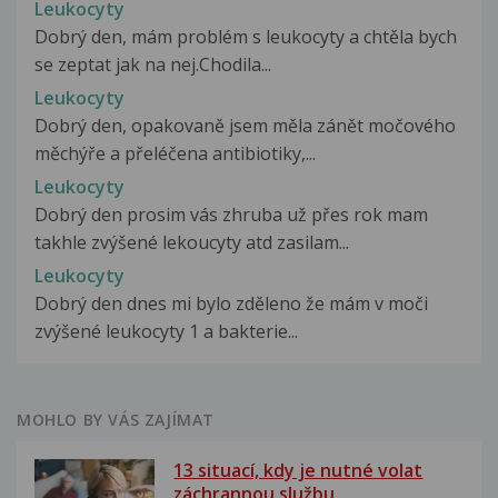
Leukocyty
Dobrý den, mám problém s leukocyty a chtěla bych
se zeptat jak na nej.Chodila...
Leukocyty
Dobrý den, opakovaně jsem měla zánět močového
měchýře a přeléčena antibiotiky,...
Leukocyty
Dobrý den prosim vás zhruba už přes rok mam
takhle zvýšené lekoucyty atd zasilam...
Leukocyty
Dobrý den dnes mi bylo zděleno že mám v moči
zvýšené leukocyty 1 a bakterie...
MOHLO BY VÁS ZAJÍMAT
13 situací, kdy je nutné volat
záchrannou službu