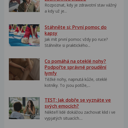
Rozpoznat, kdy je zdravotní stav vážný
a kdy už je...
Stáhněte si: První pomoc do
kapsy
Jak mít první pomoc vždy po ruce?
Stáhněte si praktického...
Co pomáhá na oteklé nohy?
Podpořte správné proudění
lymfy
Těžké nohy, napnutá kůže, oteklé
kotníky. To jsou potíže,...
TEST: Jak dobře se vyznáte ve
svých emocích?
Někteří lidé dokážou zachovat klid i ve
vypjatých situacích....