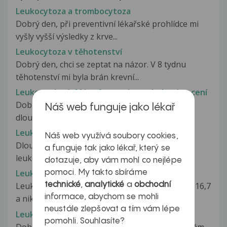
Leukocytoza a trombocytoza
Dobrý den, při preventivní lékařské prohlídce mi
vyšly vyšší výsledky z krve...
Leukocytoza v těhotenství
Dobrý den, chci se zeptat na názor. V 8 tydnu
těhotenství mi byla brán krevní...
Leukocytóza,IgM,lymfocyty,únava,bolesti,pocení
Dobrý den , dovoluji se na Vás obrátit s
Náš web funguje jako lékař
dlouhodobějším problém se kterým...
Leukocyturie
Náš web využívá soubory cookies,
Dlouhodobě (vice jak deset let) výrazná
a funguje tak jako lékař, který se
leukocyturie - pravid. uro kontroly...
dotazuje, aby vám mohl co nejlépe
Leukocyty
pomoci. My takto sbíráme
technické
,
analytické
a
obchodní
Leukocyty se mi zvyšují už půl roku. Dnes mám 16,7
informace, abychom se mohli
a nikdo nic nezjistil. Mám...
neustále zlepšovat a tím vám lépe
Leukocyty
pomohli. Souhlasíte?
Dobrý den, již od srpna, kdy mi zjistili alergii, mám