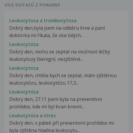
VÍCE DOTAZŮ Z PORADNY
Leukocytosa a trombocytosa
Dobrý den,byla jsem na odběru krve a paní
doktorka mi říkala, že více bílých...
Leukocytóza
Dobrý den, mohu se zeptat na možnost léčby
leukocytozy (benigní, nezjištěné...
Leukocytoza
Dobrý den, chtéla bych se zeptat, mám zjišténou
leukocytózu, leukocytózu 17,3...
Leukocytóza
Dobry den, 27.11 jsem byla na preventivni
prohlidce, kde mi byl bran krevni...
Leukocytóza a stres
Dobrý den, v pátek při preventivní prohlidce mi
byla zjištěna hladina leukocytu...