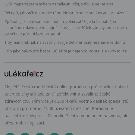
Kvůli migréně jsem málem neměla ani děti, svěřuje se Helena
Pět tipů, jak začít dokonalé ráno. Nevynechejte snídani ani protažení
Způsob, jak se díváme do mobilu, velmi zatěžuje krční páteř, se
skloněnou hlavou je to stejná zátěž, jak se 40 kilovým pytlem na krku,
vysvětluje přední fyzioterapeut
Tipy maminek, jak na svačiny, aby je děti nenosily nesnědené domů
Jídlo jako palivo pro běžce: Důležité je nejen to, co jíte, ale i kdy to jíte
Největší česká medicínská online poradna a průkopník v oblasti
telemedicíny si klade za cíl zefektivnit a zkvalitnit české
zdravotnictví. Tým více jak 300 lékařů včetně desítek specialistů
obslouží průměrně 2 500 uživatelů měsíčně. Poradna je
pacientům k dispozici 24 hodin 7 dní v týdnu nejen na webu, ale i
přes mobilní aplikaci.