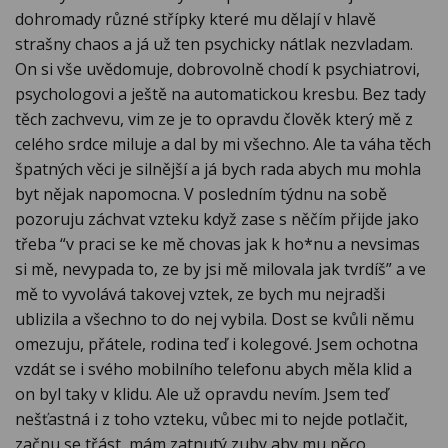
dohromady různé střípky které mu dělají v hlavě
strašny chaos a já už ten psychicky nátlak nezvladam.
On si vše uvědomuje, dobrovolně chodí k psychiatrovi,
psychologovi a ještě na automatickou kresbu. Bez tady
těch zachvevu, vim ze je to opravdu člověk který mě z
celého srdce miluje a dal by mi všechno. Ale ta váha těch
špatných věci je silnější a já bych rada abych mu mohla
byt nějak napomocna. V posledním týdnu na sobě
pozoruju záchvat vzteku když zase s něčím přijde jako
třeba “v praci se ke mě chovas jak k ho*nu a nevsimas
si mě, nevypada to, ze by jsi mě milovala jak tvrdíš” a ve
mě to vyvolává takovej vztek, ze bych mu nejradši
ublizila a všechno to do nej vybila. Dost se kvůli němu
omezuju, přátele, rodina teď i kolegové. Jsem ochotna
vzdát se i svého mobilního telefonu abych měla klid a
on byl taky v klidu. Ale už opravdu nevím. Jsem teď
nešťastná i z toho vzteku, vůbec mi to nejde potlačit,
začnu se třást, mám zatnutý zuby aby mu něco