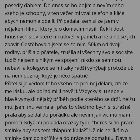
posedlý ďáblem. Do dnes se ho bojím a nevím čeho
vseho je schopný, v ten večer mi vzal telefon a klíče
abych nemohla odejít. Připadala jsem si ze jsem v
nějakém filmu, který je o domácím nasili. Řekl i dost
hnusnych slov které mi utkvěli v paměti a ne a ne se jich
zbavit. Odstěhovala jsem se za nim, 50km od dvojí
rodiny, přišla o přátele, zrušila si všechny svoje soc.site
tudíž nejsem s nikým ve spojení, nikdo se semnou
nebaví, a kolegové se mi taky radši vyhýbají protože už
na nem poznají když je něco špatně.
Přítel si je vědom toho vseho co pro nej dělám, cítí ze
mě lásku, ale pořad mi ji nevěří. Vždycky si u sebe v
hlavě vymysli nějaký příběh podle kterého se drží, nelžu
mu, jsem mu verna a i přes to všechno bych si strašně
prala aby se dal do pořádku ale nevím jak vic mu mám
pomoci. Když mi pokládá otázky typu “beres si do práce
sminky aby ses těm chlapům líbila?” Už nic neříkám a
sminky dam do skříňky a do práce se odmaluju. Dava si