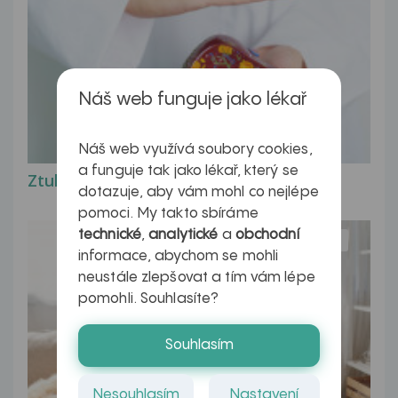
Náš web funguje jako lékař
Náš web využívá soubory cookies,
a funguje tak jako lékař, který se
Ztukovatění jater v datech a obrazech
dotazuje, aby vám mohl co nejlépe
pomoci. My takto sbíráme
technické
,
analytické
a
obchodní
Myasthenia gravis – vše, co...
informace, abychom se mohli
neustále zlepšovat a tím vám lépe
pomohli. Souhlasíte?
Souhlasím
Nesouhlasím
Nastavení