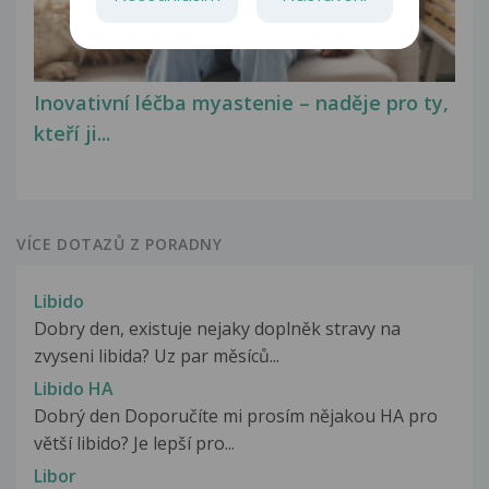
Inovativní léčba myastenie – naděje pro ty,
kteří ji...
VÍCE DOTAZŮ Z PORADNY
Libido
Dobry den, existuje nejaky doplněk stravy na
zvyseni libida? Uz par měsíců...
Libido HA
Dobrý den Doporučíte mi prosím nějakou HA pro
větší libido? Je lepší pro...
Libor