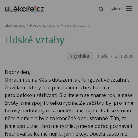
Menu
uLékaře.cz
Poradna lékaře
Lidské vztahy
Lidské vztahy
Psychika
Pavla
27.1.2020
Dobrý den,
Obracím se na Vás s dotazem jak fungovat ve vztahu s
člověkem, který trpí paranoidní schizofrenii a
patologickou žárlivosti. S přítelem se zname rok, a naše
životy jsme spojili v celku rychle. Ze začátku byl pro mne
takový nedobitny cíl, a neměl o mě zájem. Pak se v nem
něco zlomilo a bylo to konečně oboustranné. Tím, ze
jsme spolu zacli hrozne rychle, jsme se pořad poznavali.
Nechoval se ke mě nejlíp, jen někdy.. Docela často mě