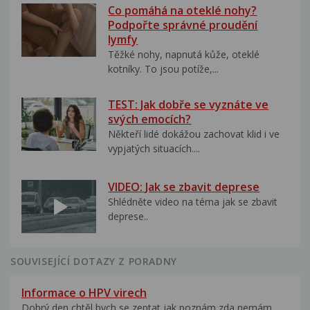
Co pomáhá na oteklé nohy?
Podpořte správné proudění
lymfy
Těžké nohy, napnutá kůže, oteklé
kotníky. To jsou potíže,...
TEST: Jak dobře se vyznáte ve
svých emocích?
Někteří lidé dokážou zachovat klid i ve
vypjatých situacích....
VIDEO: Jak se zbavit deprese
Shlédněte video na téma jak se zbavit
deprese..
SOUVISEJÍCÍ DOTAZY Z PORADNY
Informace o HPV virech
Dobrý den,chtěl bych se zeptat,jak poznám zda nemám...