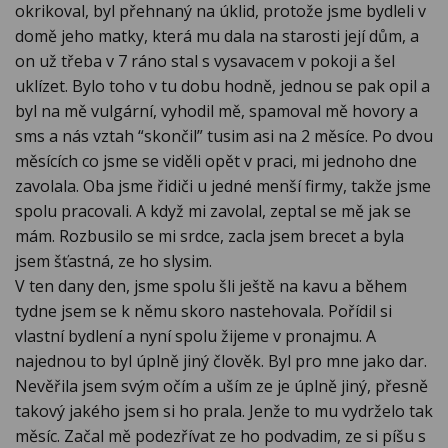
okrikoval, byl přehnaný na úklid, protože jsme bydleli v
domě jeho matky, která mu dala na starosti její dům, a
on už třeba v 7 ráno stal s vysavacem v pokoji a šel
uklízet. Bylo toho v tu dobu hodně, jednou se pak opil a
byl na mě vulgární, vyhodil mě, spamoval mě hovory a
sms a nás vztah “skončil” tusim asi na 2 měsíce. Po dvou
měsících co jsme se viděli opět v praci, mi jednoho dne
zavolala. Oba jsme řidiči u jedné menší firmy, takže jsme
spolu pracovali. A když mi zavolal, zeptal se mě jak se
mám. Rozbusilo se mi srdce, zacla jsem brecet a byla
jsem šťastná, ze ho slysim.
V ten dany den, jsme spolu šli ještě na kavu a během
tydne jsem se k němu skoro nastehovala. Pořídil si
vlastní bydlení a nyní spolu žijeme v pronajmu. A
najednou to byl úplně jiný člověk. Byl pro mne jako dar.
Nevěřila jsem svým očím a uším ze je úplně jiný, přesně
takový jakého jsem si ho prala. Jenže to mu vydrželo tak
měsíc. Začal mě podezřívat ze ho podvadim, ze si píšu s