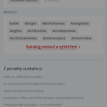
Pohlavní nemoci
5.10.2023
NEMOCI
Kašel
Alergie
Alkoholismus
Analgetika
Angína
Antibiotika
Antidepresiva
Antihistaminika
Antikoncepce
Antivirotika
Katalog nemocí a vyšetření
Z poradny uLékaře.cz
Stále se zvětšující bradavka
Co znamená nehomogenní struktura jater?
Občasné píchnutí pod žebry
Dyspepsie: Větry i při malé námaze, nepravidelná stolice
Zelený povlak na jazyku - co to může být?