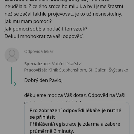
neudělala. Z celého srdce ho miluji, a byli jsme šťastní
než se začal takhle projevovat.. je to už nesnesitelny.
Jak mu mám pomoci?
Jak pomoci sobě a potlačit ten vztek?
Děkuji mnohokrat za vaši odpověď..
Odpovídá lékař:
Specializace:
Vnitřní lékařství
Pracoviště:
Klinik Stephanshorn, St. Gallen, Švýcarsko
Dobrý den Pavlo,
děkujeme moc za Váš dotaz. Odpověd na Vaši
otázku je velmi složité, lid...
Pro zobrazení odpovědi lékaře je nutné
se přihlásit.
Přihlášení/registrace je zdarma a zabere
průměrně 2 minuty.