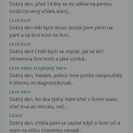
Dobrý den, před 14 dny se mi udělal na penisu
tvrdší červený vřídek,který...
Lícní kost
Dobrý den měl bych dotaz dostal jsem pěstí na
pant a na lícní kost na lícní...
Lícní kost
Dobrý den! Chtěl bych se zeptat, jak se léčí
zlomenina lícní kosti a jaké vzniká...
Lícní nebo trojklaný nerv
Dobrý den, hledám, jelikož mne potíže neopouštějí.
V březnu mi diagnostikovali...
Lícní nerv
Dobrý den. Asi dva týdny mám křeč v lícním svalu,
křeč trvá asi minutu, než...
Líčení
Dobry den, chtěla jsem se zeptat když si lícim oči a
mám na víčku znamínko nevadí...