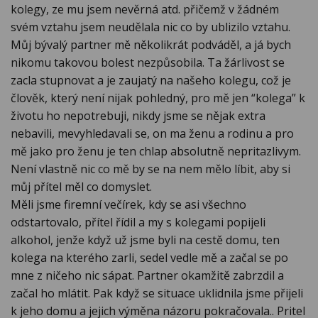
kolegy, ze mu jsem nevěrná atd. přičemž v žádném
svém vztahu jsem neudělala nic co by ublizilo vztahu.
Můj bývalý partner mě několikrát podváděl, a já bych
nikomu takovou bolest nezpůsobila. Ta žárlivost se
zacla stupnovat a je zaujatý na našeho kolegu, což je
člověk, který není nijak pohledný, pro mě jen “kolega” k
životu ho nepotrebuji, nikdy jsme se nějak extra
nebavili, mevyhledavali se, on ma ženu a rodinu a pro
mě jako pro ženu je ten chlap absolutně nepritazlivym.
Není vlastně nic co mě by se na nem mělo líbit, aby si
můj přítel měl co domyslet.
Měli jsme firemní večírek, kdy se asi všechno
odstartovalo, přítel řídil a my s kolegami popijeli
alkohol, jenže když už jsme byli na cestě domu, ten
kolega na kterého zarli, sedel vedle mě a začal se po
mne z ničeho nic sápat. Partner okamžitě zabrzdil a
začal ho mlátit. Pak když se situace uklidnila jsme přijeli
k jeho domu a jejich výměna názoru pokračovala.. Pritel