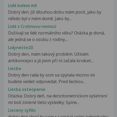
Lidé kolem mě
Dobrý den. Již dlouhou dobu mám pocit, jako by
někdo byl v mém domě. Jako by...
Lidé s Crohnovu nemocí
Dožívají se lidé normálního věku? Otázka je divná,
ale jedná se o osobu z rodiny....
Lidynette20
Dobrý den, mám takový problém. Užívám
antikoncepci a já jsem při ní začala krvácet....
Liecba
Dobry den rada by som sa spytala mozno mi
budete vediet odpovedat. Pred liecbou...
Liecba osteopenie
Otázka: Dobrý deň, na denzitometrickom vyšetrení
mi boli zistené tieto výsledky: Spine...
Lieceny syfilis
dobry den chcel by som sa opytat velmi jednoduchu