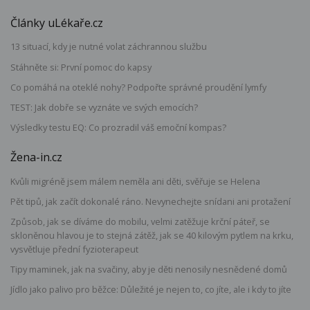
Články uLékaře.cz
13 situací, kdy je nutné volat záchrannou službu
Stáhněte si: První pomoc do kapsy
Co pomáhá na oteklé nohy? Podpořte správné proudění lymfy
TEST: Jak dobře se vyznáte ve svých emocích?
Výsledky testu EQ: Co prozradil váš emoční kompas?
Žena-in.cz
Kvůli migréně jsem málem neměla ani děti, svěřuje se Helena
Pět tipů, jak začít dokonalé ráno. Nevynechejte snídani ani protažení
Způsob, jak se díváme do mobilu, velmi zatěžuje krční páteř, se
skloněnou hlavou je to stejná zátěž, jak se 40 kilovým pytlem na krku,
vysvětluje přední fyzioterapeut
Tipy maminek, jak na svačiny, aby je děti nenosily nesnědené domů
Jídlo jako palivo pro běžce: Důležité je nejen to, co jíte, ale i kdy to jíte