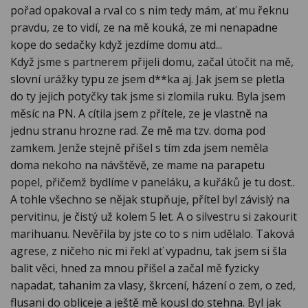
pořad opakoval a rval co s nim tedy mám, ať mu řeknu
pravdu, ze to vidí, ze na mě kouká, ze mi nenapadne
kope do sedačky když jezdíme domu atd...
Když jsme s partnerem přijeli domu, začal útočit na mě,
slovní urážky typu ze jsem d**ka aj. Jak jsem se pletla
do ty jejich potyčky tak jsme si zlomila ruku. Byla jsem
měsíc na PN. A cítila jsem z přítele, ze je vlastně na
jednu stranu hrozne rad. Ze mě ma tzv. doma pod
zamkem. Jenže stejně přišel s tím zda jsem neměla
doma nekoho na návštěvě, ze mame na parapetu
popel, přičemž bydlíme v paneláku, a kuřáků je tu dost..
A tohle všechno se nějak stupňuje, přítel byl závislý na
pervitinu, je čistý už kolem 5 let. A o silvestru si zakourit
marihuanu. Nevěřila by jste co to s nim udělalo. Taková
agrese, z ničeho nic mi řekl ať vypadnu, tak jsem si šla
balit věci, hned za mnou přišel a začal mě fyzicky
napadat, tahanim za vlasy, škrcení, házení o zem, o zed,
flusani do obliceje a ještě mě kousl do stehna. Byl jak