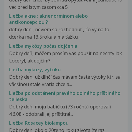
vec pred istym casom cca 5...
Liečba akne : aknenorminom alebo
antikoncepciou ?
dobrý den , neviem sa rozhodnuť , čo vy na to :
dcerka ma 13,5roka a ma ťažku...
Liečba mykózy počas dojčenia
Dobrý deň, môžem prosím vás použiť na nechty lak
Loceryl, ak dojčím?
Liečba mykozy, vytoku
Dobrý den, už dlhčí čas mávam časté výtoky ktr. sa
väčšinou stale vrátia chcela...
Liečba po odstánení pravého dolného príštiného
telieska
Dobrý deň, moju babičku (73 ročnú) operovali
4.6.08 - odobrali jej príštitné...
Liečba Rosacey biolampou
Dobry den, okolo 20teho roku zivota (teraz