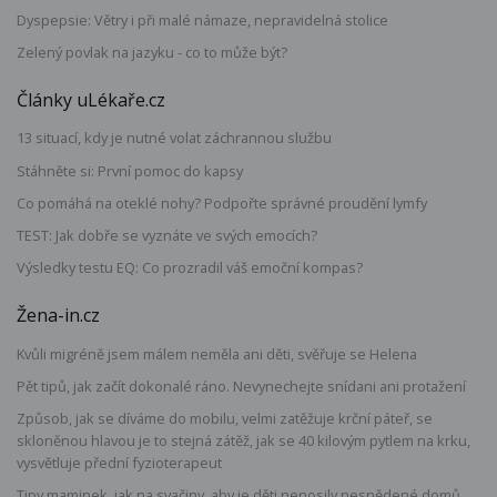
Dyspepsie: Větry i při malé námaze, nepravidelná stolice
Zelený povlak na jazyku - co to může být?
Články uLékaře.cz
13 situací, kdy je nutné volat záchrannou službu
Stáhněte si: První pomoc do kapsy
Co pomáhá na oteklé nohy? Podpořte správné proudění lymfy
TEST: Jak dobře se vyznáte ve svých emocích?
Výsledky testu EQ: Co prozradil váš emoční kompas?
Žena-in.cz
Kvůli migréně jsem málem neměla ani děti, svěřuje se Helena
Pět tipů, jak začít dokonalé ráno. Nevynechejte snídani ani protažení
Způsob, jak se díváme do mobilu, velmi zatěžuje krční páteř, se
skloněnou hlavou je to stejná zátěž, jak se 40 kilovým pytlem na krku,
vysvětluje přední fyzioterapeut
Tipy maminek, jak na svačiny, aby je děti nenosily nesnědené domů