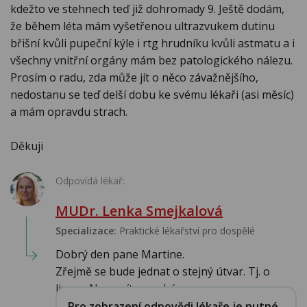
kdežto ve stehnech teď již dohromady 9. Ještě dodám,
že během léta mám vyšetřenou ultrazvukem dutinu
břišní kvůli pupeční kýle i rtg hrudníku kvůli astmatu a i
všechny vnitřní orgány mám bez patologického nálezu.
Prosím o radu, zda může jít o něco závažnějšího,
nedostanu se teď delší dobu ke svému lékaři (asi měsíc)
a mám opravdu strach.
Děkuji
Odpovídá lékař:
MUDr. Lenka Smejkalová
Specializace:
Praktické lékařství pro dospělé
Dobrý den pane Martine.
Zřejmě se bude jednat o stejný útvar. Tj. o
lipom. Nemusíte se obáva...
Pro zobrazení odpovědi lékaře je nutné