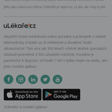
Jídlo jako palivo pro běžce: Důležité je nejen to, co jíte, ale i kdy to jíte
Největší česká medicínská online poradna a průkopník v oblasti
telemedicíny si klade za cíl zefektivnit a zkvalitnit české
zdravotnictví. Tým více jak 300 lékařů včetně desítek specialistů
obslouží průměrně 2 500 uživatelů měsíčně. Poradna je
pacientům k dispozici 24 hodin 7 dní v týdnu nejen na webu, ale i
přes mobilní aplikaci.
Stáhněte si mobilní aplikaci