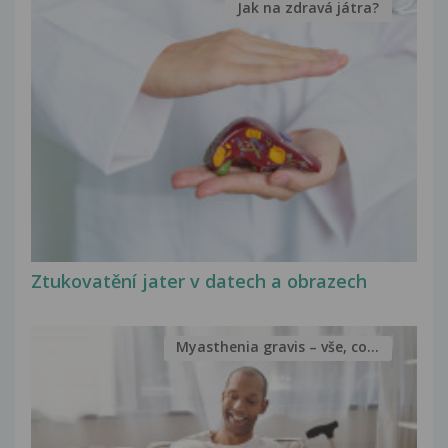
Jak na zdravá játra?
Ztukovatění jater v datech a obrazech
Myasthenia gravis – vše, co...