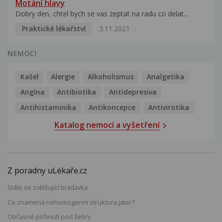
Motání hlavy
Dobry den, chtel bych se vas zeptat na radu co delat...
Praktické lékařství
3.11.2021
NEMOCI
Kašel
Alergie
Alkoholismus
Analgetika
Angína
Antibiotika
Antidepresiva
Antihistaminika
Antikoncepce
Antivirotika
Katalog nemocí a vyšetření
Z poradny uLékaře.cz
Stále se zvětšující bradavka
Co znamená nehomogenní struktura jater?
Občasné píchnutí pod žebry