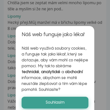
Chtěla jsem se zeptat mám velmi mnoho lipomu po
těle a myslím si že ne jen pod...
Lipomy
Hezký přeji.Můj manžel má v břichu lipomy velké od
8 cm do 14 cm.Jsou velké...
Náš web funguje jako lékař
Lipomy
Dobry den.Jiz mnoho let mam tzv.lipomy po
tele,nejvice na stehnech,ale s temi...
Náš web využívá soubory cookies,
a funguje tak jako lékař, který se
Lipomy
dotazuje, aby vám mohl co nejlépe
Dobrý den, už delší dobu asi 3 roky semi dělají,
pomoci. My takto sbíráme
takové bouličky.Zejména teda...
technické
,
analytické
a
obchodní
Lipomy
informace, abychom se mohli
Dobrý den, uz pomalu dva mesice mam bolesti v
neustále zlepšovat a tím vám lépe
pravym podzebri, jde mi to do...
pomohli. Souhlasíte?
Lipomy
Vážená-ý paní-e MUDr. Můj manžel má v břichu
Souhlasím
nebo kolem břicha spoustu lipomy...