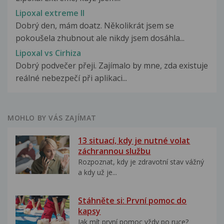
Lipoxal extreme II
Dobrý den, mám doatz. Několikrát jsem se
pokoušela zhubnout ale nikdy jsem dosáhla...
Lipoxal vs Cirhiza
Dobrý podvečer přeji. Zajímalo by mne, zda existuje
reálné nebezpečí při aplikaci...
MOHLO BY VÁS ZAJÍMAT
13 situací, kdy je nutné volat
záchrannou službu
Rozpoznat, kdy je zdravotní stav vážný
a kdy už je...
Stáhněte si: První pomoc do
kapsy
Jak mít první pomoc vždy po ruce?