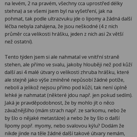
na levém, 2 na pravém, všechny cca uprostřed délky
stehna) a se všemi jsem byl na vyšetření, jak na
pohmat, tak podle ultrazvuku jde o lipomy a žádná další
léčba nebyla zahájena, že jsou neškodné (4 z nich
průměr cca velikosti hrášku, jeden z nich asi 2x větší
než ostatní).
Tento týden jsem si ale nahmatal ve vnitřní straně
stehen, ale přímo ve svalu, jakoby hlouběji než pod kůží
další asi 4 malé útvary o velikosti zhruba hrášku, které
ale stejně jako výše zmíněné nepůsobí žádné potíže,
nebolí a jelikož nejsou přímo pod kůží, tak není úplně
lehké je nahmatat (některé jdou např. jen pokud sedím).
Jaká je pravděpodobnost, že by mohlo jít o něco
závažnějšího (mám strach např. ze sarkomu, nebo že
by šlo o nějaké metastáze) a nebo že by šlo o další
lipomy popř. myomy, nebo svalovou kýlu? Dodám že
nikde jinde na těle žádné další takové útvary nemám,