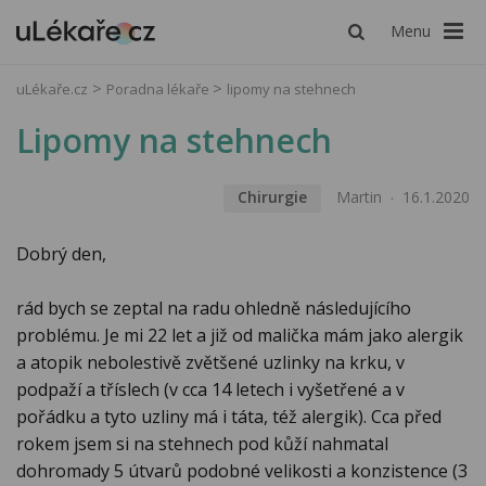
Menu
uLékaře.cz
Poradna lékaře
lipomy na stehnech
Lipomy na stehnech
Chirurgie
Martin
16.1.2020
Dobrý den,
rád bych se zeptal na radu ohledně následujícího
problému. Je mi 22 let a již od malička mám jako alergik
a atopik nebolestivě zvětšené uzlinky na krku, v
podpaží a tříslech (v cca 14 letech i vyšetřené a v
pořádku a tyto uzliny má i táta, též alergik). Cca před
rokem jsem si na stehnech pod kůží nahmatal
dohromady 5 útvarů podobné velikosti a konzistence (3