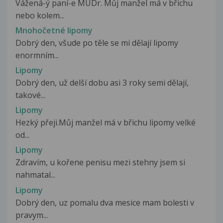
Vážená-ý paní-e MUDr. Můj manžel má v břichu
nebo kolem...
Mnohočetné lipomy
Dobrý den, všude po těle se mi dělají lipomy
enormním...
Lipomy
Dobrý den, už delší dobu asi 3 roky semi dělají,
takové...
Lipomy
Hezký přeji.Můj manžel má v břichu lipomy velké
od...
Lipomy
Zdravím, u kořene penisu mezi stehny jsem si
nahmatal...
Lipomy
Dobrý den, uz pomalu dva mesice mam bolesti v
pravym...