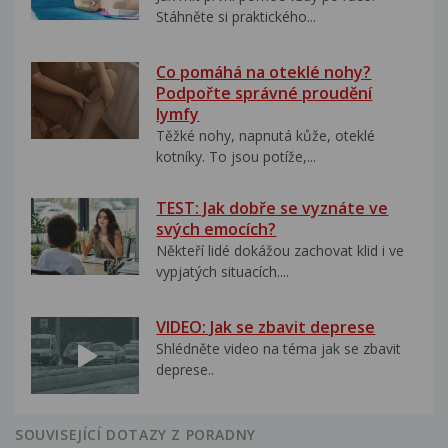
Stáhněte si praktického...
Co pomáhá na oteklé nohy?
Podpořte správné proudění
lymfy
Těžké nohy, napnutá kůže, oteklé
kotníky. To jsou potíže,...
TEST: Jak dobře se vyznáte ve
svých emocích?
Někteří lidé dokážou zachovat klid i ve
vypjatých situacích....
VIDEO: Jak se zbavit deprese
Shlédněte video na téma jak se zbavit
deprese..
SOUVISEJÍCÍ DOTAZY Z PORADNY