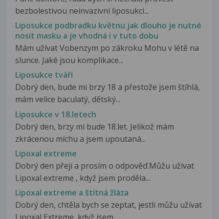
bezbolestivou neinvazivní liposukci...
Liposukce podbradku květnu jak dlouho je nutné
nosit masku a je vhodná i v tuto dobu
Mám užívat Vobenzym po zákroku Mohu v létě na
slunce. Jaké jsou komplikace...
Liposukce tváří
Dobrý den, bude mi brzy 18 a přestože jsem štíhlá,
mám velice baculatý, dětský...
Liposukce v 18.letech
Dobrý den, brzy mi bude 18.let. Jelikož mám
zkrácenou míchu a jsem upoutaná...
Lipoxal extreme
Dobrý den přeji a prosím o odpověď.Můžu užívat
Lipoxal extreme , když jsem proděla...
Lipoxal extreme a štítná žláza
Dobrý den, chtěla bych se zeptat, jestli můžu užívat
Lipoxal Extreme, když jsem...