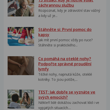
13 situací, kdy je nutné volat
záchrannou službu
Rozpoznat, kdy je zdravotní stav vážný
a kdy už je...
Stáhněte si: První pomoc do
kapsy
Jak mít první pomoc vždy po ruce?
Stáhněte si praktického...
Co pomáhá na oteklé nohy?
Podpořte správné proudění
lymfy
Těžké nohy, napnutá kůže, oteklé
kotníky. To jsou potíže,...
TEST: Jak dobře se vyznáte ve
svých emocích?
Někteří lidé dokážou zachovat klid i ve
vypjatých situacích....