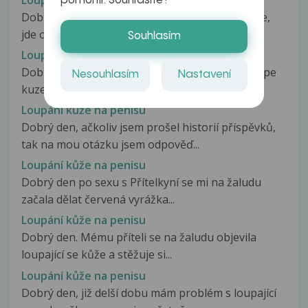
pomohli. Souhlasíte?
Dobry den, objevilo se mi na penisu lopani kuze,
jde o nebolestive odlupovani...
Souhlasím
Loupání kůže na penisu
Dobry den, je mi 20 let a jiz delsi dobu se mi loupe
Nesouhlasím
Nastavení
kuze ne penisu. Nic me...
Loupání kůže na penisu
Dobrý den, ačkoliv jsem prošel historií příspěvků,
tak na mou otázku jsem odpověď...
Loupání kůže na penisu
Dobrý den po sexu s Přítelkyní se mi na žaludu
začala dělat červená vyrážka...
Loupání kůže na penisu
Dobrý den. Mému příteli se na žaludu objevila
loupající se kůže a stěžuje si...
Loupání kůže na penisu
Dobrý den, již delší dobu mám problém s loupající