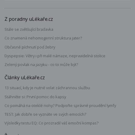
Z poradny uLékaře.cz
Stále se zvětšující bradavka
Co znamená nehomogenní struktura jater?
Občasné píchnutí pod žebry
Dyspepsie: Větry i při malé námaze, nepravidelná stolice
Zelený povlak na jazyku - co to může být?
Články uLékaře.cz
13 situací, kdy je nutné volat záchrannou službu
Stáhněte si: První pomoc do kapsy
Co pomáhá na oteklé nohy? Podpořte správné proudění lymfy
TEST: Jak dobře se vyznáte ve svých emocích?
Výsledky testu EQ: Co prozradil váš emoční kompas?