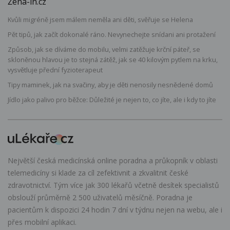
Žena-in.cz
Kvůli migréně jsem málem neměla ani děti, svěřuje se Helena
Pět tipů, jak začít dokonalé ráno. Nevynechejte snídani ani protažení
Způsob, jak se díváme do mobilu, velmi zatěžuje krční páteř, se
skloněnou hlavou je to stejná zátěž, jak se 40 kilovým pytlem na krku,
vysvětluje přední fyzioterapeut
Tipy maminek, jak na svačiny, aby je děti nenosily nesnědené domů
Jídlo jako palivo pro běžce: Důležité je nejen to, co jíte, ale i kdy to jíte
Největší česká medicínská online poradna a průkopník v oblasti
telemedicíny si klade za cíl zefektivnit a zkvalitnit české
zdravotnictví. Tým více jak 300 lékařů včetně desítek specialistů
obslouží průměrně 2 500 uživatelů měsíčně. Poradna je
pacientům k dispozici 24 hodin 7 dní v týdnu nejen na webu, ale i
přes mobilní aplikaci.