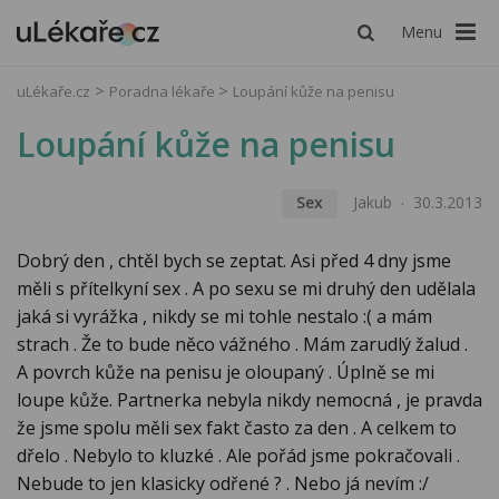
Menu
uLékaře.cz
Poradna lékaře
Loupání kůže na penisu
Loupání kůže na penisu
Sex
Jakub
30.3.2013
Dobrý den , chtěl bych se zeptat. Asi před 4 dny jsme
měli s přítelkyní sex . A po sexu se mi druhý den udělala
jaká si vyrážka , nikdy se mi tohle nestalo :( a mám
strach . Že to bude něco vážného . Mám zarudlý žalud .
A povrch kůže na penisu je oloupaný . Úplně se mi
loupe kůže. Partnerka nebyla nikdy nemocná , je pravda
že jsme spolu měli sex fakt často za den . A celkem to
dřelo . Nebylo to kluzké . Ale pořád jsme pokračovali .
Nebude to jen klasicky odřené ? . Nebo já nevím :/