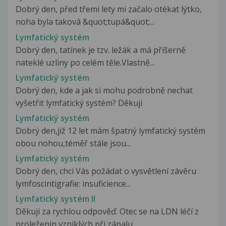
Dobrý den, před třemi lety mi začalo otékat lýtko,
noha byla taková &quot;tupá&quot;...
Lymfatický systém
Dobrý den, tatínek je tzv. ležák a má příšerně
nateklé uzliny po celém těle.Vlastně...
Lymfatický systém
Dobrý den, kde a jak si mohu podrobně nechat
vyšetřit lymfatický systém? Děkuji
Lymfatický systém
Dobrý den,již 12 let mám špatný lymfatický systém
obou nohou,téměř stále jsou...
Lymfatický systém
Dobrý den, chci Vás požádat o vysvětlení závěru
lymfoscintigrafie: insuficience...
Lymfatický systém II
Děkuji za rychlou odpověď. Otec se na LDN léčí z
proleženin vzniklých při zápalu...