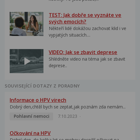
TEST: Jak dobře se vyznáte ve
svých emocích?
Někteří lidé dokážou zachovat klid i ve
vypjatých situacích....
VIDEO: Jak se zbavit deprese
Shlédněte video na téma jak se zbavit
deprese..
SOUVISEJÍCÍ DOTAZY Z PORADNY
Informace o HPV virech
Dobrý den,chtěl bych se zeptat,jak poznám zda nemám...
Pohlavní nemoci
7.10.2023
Očkování na HPV
Dobrý den, do kolika let se mohou dospělí očkovat na...