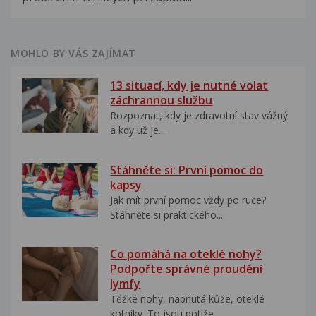
MOHLO BY VÁS ZAJÍMAT
13 situací, kdy je nutné volat
záchrannou službu
Rozpoznat, kdy je zdravotní stav vážný
a kdy už je...
Stáhněte si: První pomoc do
kapsy
Jak mít první pomoc vždy po ruce?
Stáhněte si praktického...
Co pomáhá na oteklé nohy?
Podpořte správné proudění
lymfy
Těžké nohy, napnutá kůže, oteklé
kotníky. To jsou potíže,...