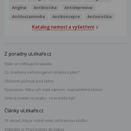
Angína
Antibiotika
Antidepresiva
Antihistaminika
Antikoncepce
Antivirotika
Katalog nemocí a vyšetření
Z poradny uLékaře.cz
Stále se zvětšující bradavka
Co znamená nehomogenní struktura jater?
Občasné píchnutí pod žebry
Dyspepsie: Větry i při malé námaze, nepravidelná stolice
Zelený povlak na jazyku - co to může být?
Články uLékaře.cz
13 situací, kdy je nutné volat záchrannou službu
Stáhněte si: První pomoc do kapsy