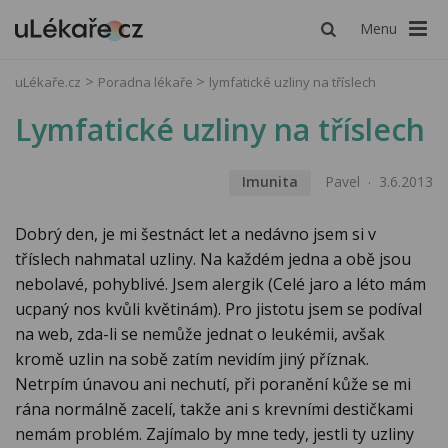
Menu
uLékaře.cz
Poradna lékaře
lymfatické uzliny na tříslech
Lymfatické uzliny na tříslech
Imunita
Pavel
3.6.2013
Dobrý den, je mi šestnáct let a nedávno jsem si v
tříslech nahmatal uzliny. Na každém jedna a obě jsou
nebolavé, pohyblivé. Jsem alergik (Celé jaro a léto mám
ucpaný nos kvůli květinám). Pro jistotu jsem se podíval
na web, zda-li se nemůže jednat o leukémii, avšak
kromě uzlin na sobě zatím nevidím jiný příznak.
Netrpím únavou ani nechutí, při poranění kůže se mi
rána normálně zacelí, takže ani s krevními destičkami
nemám problém. Zajímalo by mne tedy, jestli ty uzliny