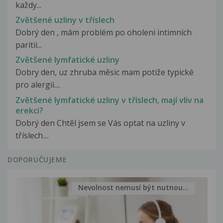
každy...
Zvětšené uzliny v tříslech
Dobrý den , mám problém po oholeni intimních
paritii...
Zvětšené lymfatické uzliny
Dobry den, uz zhruba měsic mam potiže typické
pro alergii....
Zvětšené lymfatické uzliny v tříslech, mají vliv na
erekci?
Dobrý den Chtěl jsem se Vás optat na uzliny v
tříslech....
DOPORUČUJEME
Nevolnost nemusí být nutnou...