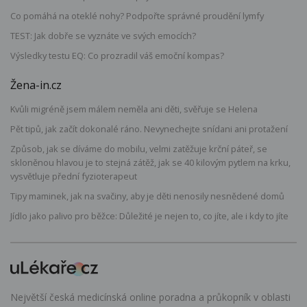
Co pomáhá na oteklé nohy? Podpořte správné proudění lymfy
TEST: Jak dobře se vyznáte ve svých emocích?
Výsledky testu EQ: Co prozradil váš emoční kompas?
Žena-in.cz
Kvůli migréně jsem málem neměla ani děti, svěřuje se Helena
Pět tipů, jak začít dokonalé ráno. Nevynechejte snídani ani protažení
Způsob, jak se díváme do mobilu, velmi zatěžuje krční páteř, se
skloněnou hlavou je to stejná zátěž, jak se 40 kilovým pytlem na krku,
vysvětluje přední fyzioterapeut
Tipy maminek, jak na svačiny, aby je děti nenosily nesnědené domů
Jídlo jako palivo pro běžce: Důležité je nejen to, co jíte, ale i kdy to jíte
Největší česká medicínská online poradna a průkopník v oblasti