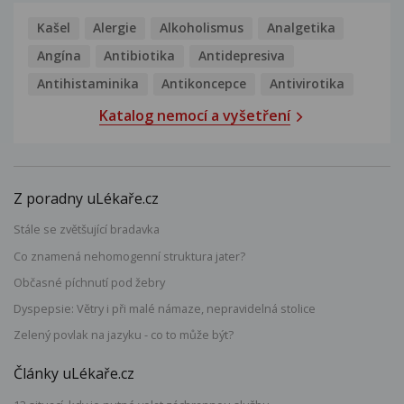
Kašel
Alergie
Alkoholismus
Analgetika
Angína
Antibiotika
Antidepresiva
Antihistaminika
Antikoncepce
Antivirotika
Katalog nemocí a vyšetření
Z poradny uLékaře.cz
Stále se zvětšující bradavka
Co znamená nehomogenní struktura jater?
Občasné píchnutí pod žebry
Dyspepsie: Větry i při malé námaze, nepravidelná stolice
Zelený povlak na jazyku - co to může být?
Články uLékaře.cz