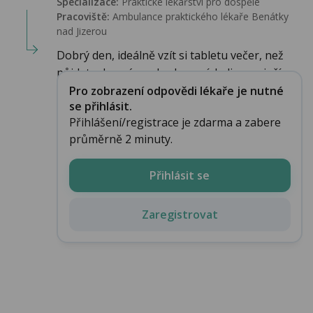
Specializace:
Praktické lékařství pro dospělé
Pracoviště:
Ambulance praktického lékaře Benátky
nad Jizerou
Dobrý den, ideálně vzít si tabletu večer, než
půjdete do práce, abychom získali co nejpří...
Pro zobrazení odpovědi lékaře je nutné
se přihlásit.
Přihlášení/registrace je zdarma a zabere
průměrně 2 minuty.
Přihlásit se
Zaregistrovat