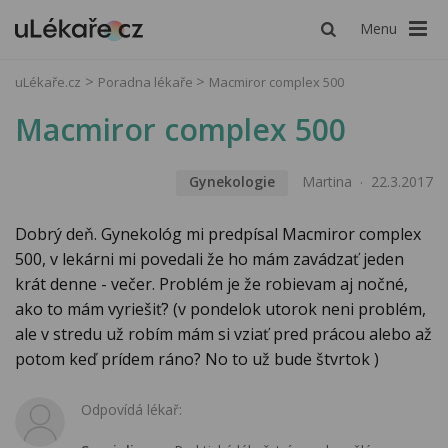
Menu
uLékaře.cz
Poradna lékaře
Macmiror complex 500
Macmiror complex 500
Gynekologie
Martina
22.3.2017
Dobrý deň. Gynekológ mi predpísal Macmiror complex
500, v lekárni mi povedali že ho mám zavádzať jeden
krát denne - večer. Problém je že robievam aj nočné,
ako to mám vyriešiť? (v pondelok utorok neni problém,
ale v stredu už robím mám si vziať pred prácou alebo až
potom keď prídem ráno? No to už bude štvrtok )
Odpovídá lékař: