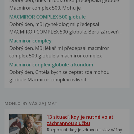
Dobrý den, dnes mi doktorka předepsala globule
Macmiror complex 500. Mohu je...
MACMIROR COMPLEX 500 globule
Dobrý den, můj gynekolog mi předepsal
MACMIROR COMPLEX 500 globule. Beru zároveň...
Macmiror compley
Dobrý den. Můj lékař mi předepsal macmiror
complex 500 globule a macmiror complex...
Macmiror conplex globule a kondom
Dobrý den, Chtěla bych se zeptat zda mohou
globule Macmiror complex ovlivnit...
MOHLO BY VÁS ZAJÍMAT
13 situací, kdy je nutné volat
záchrannou službu
Rozpoznat, kdy je zdravotní stav vážný