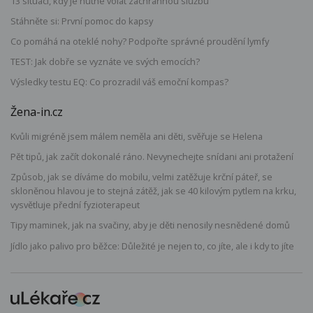
13 situací, kdy je nutné volat záchrannou službu
Stáhněte si: První pomoc do kapsy
Co pomáhá na oteklé nohy? Podpořte správné proudění lymfy
TEST: Jak dobře se vyznáte ve svých emocích?
Výsledky testu EQ: Co prozradil váš emoční kompas?
Žena-in.cz
Kvůli migréně jsem málem neměla ani děti, svěřuje se Helena
Pět tipů, jak začít dokonalé ráno. Nevynechejte snídani ani protažení
Způsob, jak se díváme do mobilu, velmi zatěžuje krční páteř, se
skloněnou hlavou je to stejná zátěž, jak se 40 kilovým pytlem na krku,
vysvětluje přední fyzioterapeut
Tipy maminek, jak na svačiny, aby je děti nenosily nesnědené domů
Jídlo jako palivo pro běžce: Důležité je nejen to, co jíte, ale i kdy to jíte