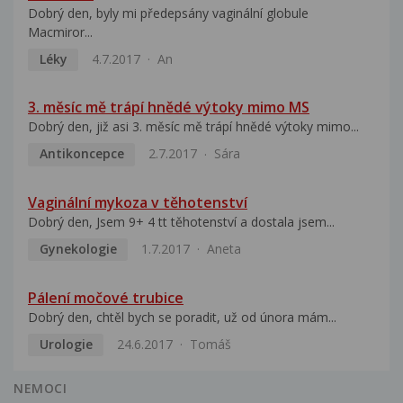
Dobrý den, byly mi předepsány vaginální globule
Macmiror...
Léky
4.7.2017
An
3. měsíc mě trápí hnědé výtoky mimo MS
Dobrý den, již asi 3. měsíc mě trápí hnědé výtoky mimo...
Antikoncepce
2.7.2017
Sára
Vaginální mykoza v těhotenství
Dobrý den, Jsem 9+ 4 tt těhotenství a dostala jsem...
Gynekologie
1.7.2017
Aneta
Pálení močové trubice
Dobrý den, chtěl bych se poradit, už od února mám...
Urologie
24.6.2017
Tomáš
NEMOCI