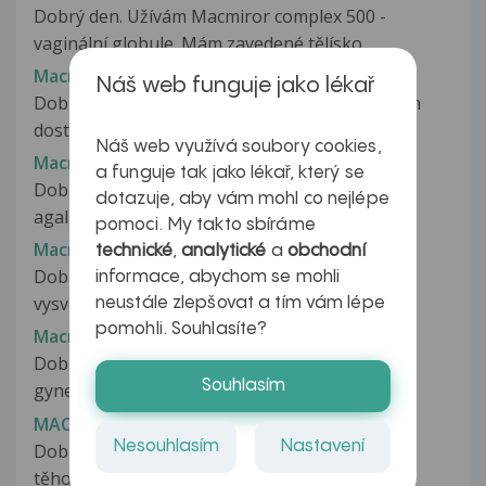
Dobrý den. Užívám Macmiror complex 500 -
vaginální globule. Mám zavedené tělísko...
Macmiror complex
Náš web funguje jako lékař
Dobrý den, chtěla bych se zeptat od lékaře jsem
dostala macmiror complex čípky...
Náš web využívá soubory cookies,
Macmiror complex 500 vaginální globule
a funguje tak jako lékař, který se
Dobrý den, byly mi předepsány na streptokoka
dotazuje, aby vám mohl co nejlépe
agalactiae v pochvě globule Macmiror...
pomoci. My takto sbíráme
Macmiror complex 500
technické
,
analytické
a
obchodní
Dobrý den, chtěla bych se poradit, možná něco
informace, abychom se mohli
vysvětlit. Po preventivní kontrole...
neustále zlepšovat a tím vám lépe
pomohli. Souhlasíte?
Macmiror complex 500
Dobrý den, byla jsem na kultivaci výtoku u
Souhlasím
gynekologa, který mi řekl, že byl...
MACMIROR COMPLEX 500
Nesouhlasím
Nastavení
Dobrý den,chtěla bych se zeptat. Jsem 5tt
těhotenství. Donedávna jsem to netušila...