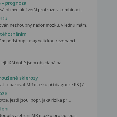
 - prognoza
sální mediální vetší protruze v kombinaci...
ntu
ikován nezhoubný nádor mozku, v lednu mám...
otěhotněním
 mám podstoupit magnetickou rezonanci
nejbližší době jsem objedaná na
roušené sklerozy
lat -opakovat MR mozku při diagnoze RS (7...
oze
e, jestli jsou, popr. jaka rizika pri...
leni
toupil vysetreni MR mozku pro epilepsii