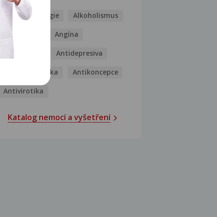
Kašel
Alergie
Alkoholismus
Analgetika
Angína
Antibiotika
Antidepresiva
Antihistaminika
Antikoncepce
Antivirotika
Katalog nemocí a vyšetření