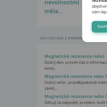
nevolnostmi
technick
abychom
měla...
vám lép
Souh
VÍCE DOTAZŮ Z PORADNY
Magnetická rezonance nález
Dobrý den, prosím Vás o informaci
tento...
Magnetická rezonance nebo 
Dobrý večer, pravděpodobně mám v
zánět,...
Magnetická rezonance nebo 
Děkuji za odpověď, problém, kvůli