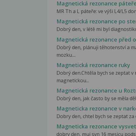
Magnetická rezonance páteře
MR Th a L páteře: ve výši L4/L5 dor
Magnetická rezonance po ste
Dobrý den, v létě mi byl diagnost
Magnetická rezonance před 
Dobrý den, plánuji těhotenství a
mozku....
Magnetická rezonance ruky
Dobrý den.Chtěla bych se zeptat v 
magnetickou...
Magnetická rezonance u Rozt
Dobrý den, jak často by se měla dě
Magneticka rezonance v nark
Dobry den, chtel bych se zeptat za otc
Magneticka rezonance vysvet
dobry den, muj syn 16 mesicu pods