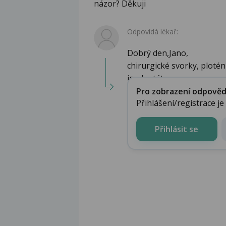
názor? Děkuji
Odpovídá lékař:
Dobrý den,Jano,
chirurgické svorky, ploté
implantáty n...
Pro zobrazení odpovědi 
Přihlášení/registrace j
Přihlásit se