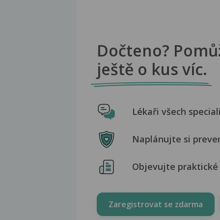
Dočteno? Pomů
ještě o kus víc.
Lékaři všech special
Naplánujte si preve
Objevujte praktické 
Zaregistrovat se zdarma