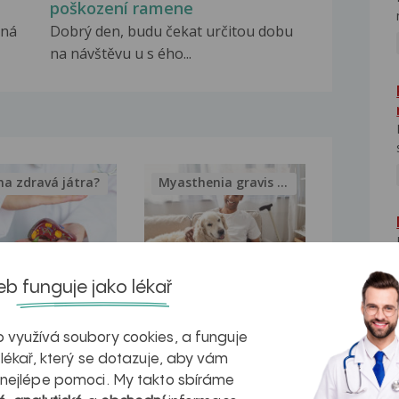
poškození ramene
ená
Dobrý den, budu čekat určitou dobu
na návštěvu u s ého...
na zdravá játra?
Myasthenia gravis – vše, co...
b funguje jako lékař
kovatění
Inovativní
r v datech a
léčba
 využívá soubory cookies, a funguje
 lékař, který se dotazuje, aby vám
NE
azech
myastenie –
 nejlépe pomoci. My takto sbíráme