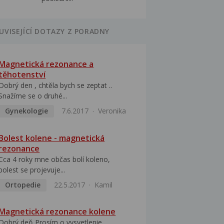
UVISEJÍCÍ DOTAZY Z PORADNY
Magnetická rezonance a
těhotenství
Dobrý den , chtěla bych se zeptat ..
Snažíme se o druhé...
Gynekologie
7.6.2017
Veronika
Bolest kolene - magnetická
rezonance
Cca 4 roky mne občas bolí koleno,
bolest se projevuje...
Ortopedie
22.5.2017
Kamil
Magnetická rezonance kolene
Dobrý deň Prosím o vysvetlenie