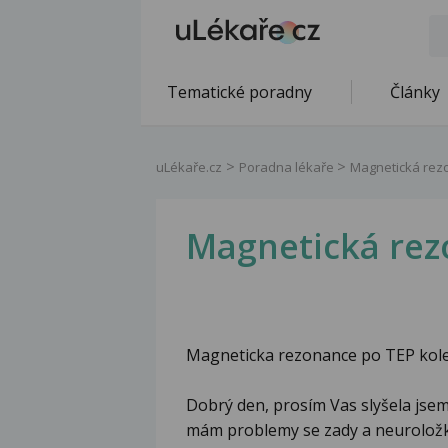
Tematické poradny
Články
uLékaře.cz
Poradna lékaře
Magnetická rez
Magnetická rez
Magneticka rezonance po TEP kol
Dobrý den, prosím Vas slyšela jsem
mám problemy se zady a neuroložk