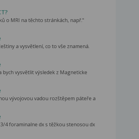
CT?
nků o MRI na těchto stránkách, např."
e
eštiny a vysvětlení, co to vše znamená.
e
 bych vysvětlit výsledek z Magneticke
e
enou vývojovou vadou rozštěpem páteře a
e
L3/4 foraminalne dx s těžkou stenosou dx