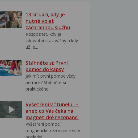
13 situací, kdy je
nutné volat
záchrannou službu
Rozpoznat, kdy je
zdravotní stav vážný a kdy
už je...
Stáhněte si: První
pomoc do kapsy
Jak mít první pomoc vždy
po ruce? Stáhněte si
praktického...
Vyšetření v "tunelu" –
aneb co Vás čeká na
magnetické rezonanci
Vyšetření pomocí
magnetické rezonance se v
poslední...