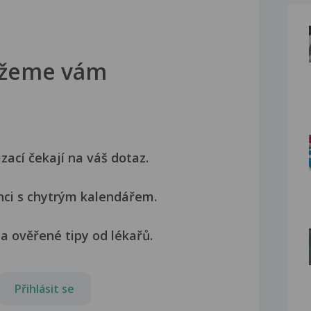
žeme vám
izací čekají na váš dotaz.
nci s chytrým kalendářem.
a ověřené tipy od lékařů.
Přihlásit se