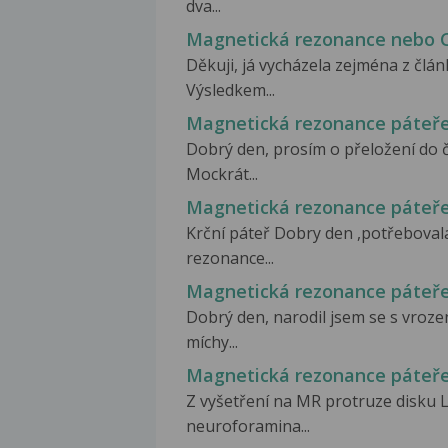
dva...
Magnetická rezonance nebo 
Děkuji, já vycházela zejména z člá
Výsledkem...
Magnetická rezonance páteř
Dobrý den, prosím o přeložení do č
Mockrát...
Magnetická rezonance páteř
Krční páteř Dobry den ,potřebovala
rezonance...
Magnetická rezonance páteř
Dobrý den, narodil jsem se s vroz
míchy...
Magnetická rezonance páteř
Z vyšetření na MR protruze disku 
neuroforamina...