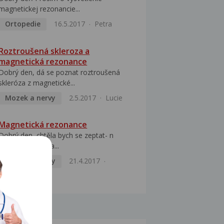
magnetickej rezonancie...
Ortopedie
16.5.2017
Petra
Roztroušená skleroza a
magnetická rezonance
Dobrý den, dá se poznat roztroušená
skleróza z magnetické...
Mozek a nervy
2.5.2017
Lucie
Magnetická rezonance
Dobrý den, chtěla bych se zeptat- n
mám žádanku na...
Mozek a nervy
21.4.2017
Krsková
MOCI