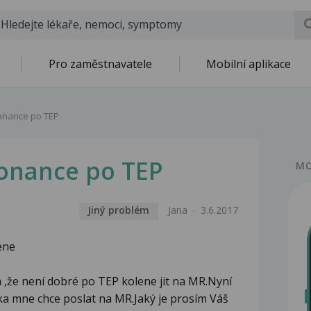
Pro zaměstnavatele
Mobilní aplikace
onance po TEP
onance po TEP
MO
Jiný problém
Jana
3.6.2017
ene
 ,že není dobré po TEP kolene jit na MR.Nyní
a mne chce poslat na MR.Jaký je prosím Váš