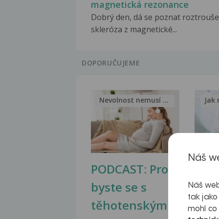
magnetická rezonance
Dobrý den, dá se poznat roztrouš
skleróza z magnetické...
DOPORUČUJEME
Nevolnost nemusí být nutnou...
Jak 
Náš we
PODCAST: Proč
Ztu
byste se s
jate
Náš web
tak jako
těhotenskými
obr
mohl co