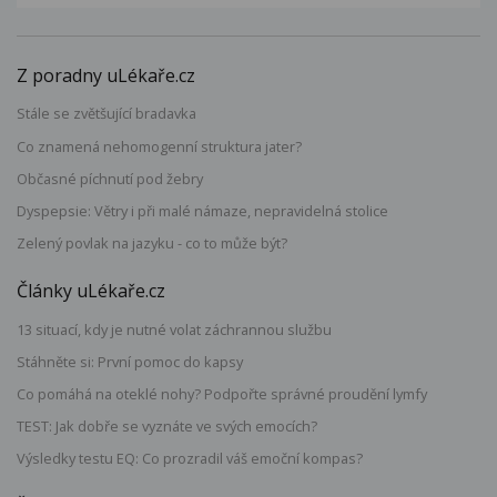
Z poradny uLékaře.cz
Stále se zvětšující bradavka
Co znamená nehomogenní struktura jater?
Občasné píchnutí pod žebry
Dyspepsie: Větry i při malé námaze, nepravidelná stolice
Zelený povlak na jazyku - co to může být?
Články uLékaře.cz
13 situací, kdy je nutné volat záchrannou službu
Stáhněte si: První pomoc do kapsy
Co pomáhá na oteklé nohy? Podpořte správné proudění lymfy
TEST: Jak dobře se vyznáte ve svých emocích?
Výsledky testu EQ: Co prozradil váš emoční kompas?