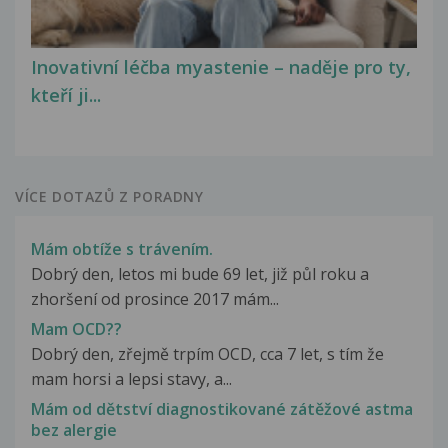
Inovativní léčba myastenie – naděje pro ty,
kteří ji...
VÍCE DOTAZŮ Z PORADNY
Mám obtíže s trávením.
Dobrý den, letos mi bude 69 let, již půl roku a
zhoršení od prosince 2017 mám...
Mam OCD??
Dobrý den, zřejmě trpím OCD, cca 7 let, s tím že
mam horsi a lepsi stavy, a...
Mám od dětství diagnostikované zátěžové astma
bez alergie