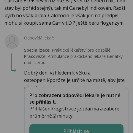
Caltrate +D + nevim už název ( 5 let už neberu nic, neb
stav byl pořád stejný), tak mi Ca nebyl indikován. Radši
bych ho však brala. Calcitocin je však jen na předpis,
mohu si koupit sama Ca+ vit.D ? Ještě beru flogenzym.
Odpovídá lékař:
Specializace:
Praktické lékařství pro dospělé
Pracoviště:
Ambulance praktického lékaře Benátky
nad Jizerou
Dobrý den, vzhledem k věku a
osteopenii/poróze je určitě na místě, aby jste
užívala vitamí...
Pro zobrazení odpovědi lékaře je nutné
se přihlásit.
Přihlášení/registrace je zdarma a zabere
průměrně 2 minuty.
Přihlásit se