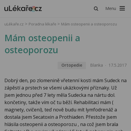
Menu
uLékaře.cz
Poradna lékaře
Mám osteopenii a osteoporozu
Mám osteopenii a
osteoporozu
Ortopedie
Blanka
17.5.2017
Dobrý den, po zlomenině vřetenní kosti mám Sudeck na
zápěstí a prstech se všemi ukázkovými příznaky. Už
jsem jednou před 7 lety měla Sudecka na nártu dol.
končetiny, takže vím oč tu běží. Rehabilitaci mám (
magnety, cvičení), teď nově budu mít lymfodrenáž a
dostala jsem Secatoxin a Prothiaden. Přestože jsem
hlásila osteopenii a osteoporozu , na což jsem brala