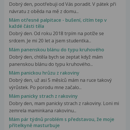
Dobrý den, pootřebuji od Vás poradit. V pátek při
návratu z oběda na mě z domu...
Mám otřesné palpitace - bušení, cítím tep v
každé části těla
Dobrý den. Od roku 2018 trpím na potíže se
srdcem. Je mi 20 let a jsem studentka...
Mám panenskou blánu do typu kruhového
Dobrý den, chtěla bych se zeptat když mám
panenskou blánu do typu kruhového...
Mám panickou hrůzu z rakoviny
Dobrý den, už asi 5 měsíců mám na ruce takový
výrůstek. Po porodu mne začalo...
Mám panicky strach z rakoviny
Dobry den, mam panicky strach z rakoviny. Loni mi
zemrela maminkana rakovinu...
Mám pár týdnů problém s představou, že moje
přítelkyně masturbuje