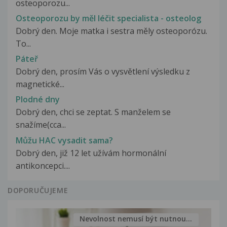
osteoporozu...
Osteoporozu by měl léčit specialista - osteolog
Dobrý den. Moje matka i sestra měly osteoporózu.
To...
Páteř
Dobrý den, prosím Vás o vysvětlení výsledku z
magnetické...
Plodné dny
Dobrý den, chci se zeptat. S manželem se
snažíme(cca...
Můžu HAC vysadit sama?
Dobrý den, již 12 let užívám hormonální
antikoncepci....
DOPORUČUJEME
Nevolnost nemusí být nutnou...