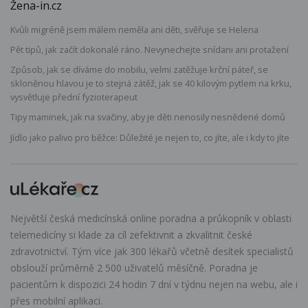
Žena-in.cz
Kvůli migréně jsem málem neměla ani děti, svěřuje se Helena
Pět tipů, jak začít dokonalé ráno. Nevynechejte snídani ani protažení
Způsob, jak se díváme do mobilu, velmi zatěžuje krční páteř, se
skloněnou hlavou je to stejná zátěž, jak se 40 kilovým pytlem na krku,
vysvětluje přední fyzioterapeut
Tipy maminek, jak na svačiny, aby je děti nenosily nesnědené domů
Jídlo jako palivo pro běžce: Důležité je nejen to, co jíte, ale i kdy to jíte
Největší česká medicínská online poradna a průkopník v oblasti
telemedicíny si klade za cíl zefektivnit a zkvalitnit české
zdravotnictví. Tým více jak 300 lékařů včetně desítek specialistů
obslouží průměrně 2 500 uživatelů měsíčně. Poradna je
pacientům k dispozici 24 hodin 7 dní v týdnu nejen na webu, ale i
přes mobilní aplikaci.