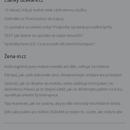
Články uLékaře.cz
13 situací, kdy je nutné volat záchrannou službu
Stáhněte si: První pomoc do kapsy
Co pomáhá na oteklé nohy? Podpořte správné proudění lymfy
TEST: Jak dobře se vyznáte ve svých emocích?
Výsledky testu EQ: Co prozradil váš emoční kompas?
Žena-in.cz
Kvůli migréně jsem málem neměla ani děti, svěřuje se Helena
Pět tipů, jak začít dokonalé ráno. Nevynechejte snídani ani protažení
Způsob, jak se díváme do mobilu, velmi zatěžuje krční páteř, se
skloněnou hlavou je to stejná zátěž, jak se 40 kilovým pytlem na krku,
vysvětluje přední fyzioterapeut
Tipy maminek, jak na svačiny, aby je děti nenosily nesnědené domů
Jídlo jako palivo pro běžce: Důležité je nejen to, co jíte, ale i kdy to jíte