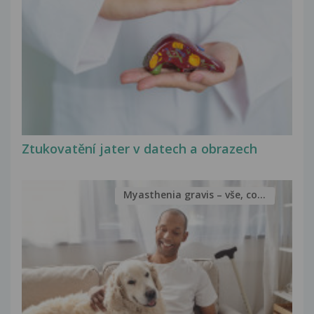
Ztukovatění jater v datech a obrazech
Myasthenia gravis – vše, co...