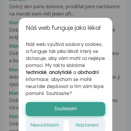
Dobrý den pane doktore, prodělal jsem nachlazení,
na mandli jsem měl jeden aft...
Mandle
Náš web funguje jako lékař
Dobrý den chtěl jsem se poradit už asi 3 roky mě
bolý mandle neustále do mě...
Náš web využívá soubory cookies,
Mandle - ASLO - únava
a funguje tak jako lékař, který se
Dobrý den, již skoro rok trpím na úmornou únavu
dotazuje, aby vám mohl co nejlépe
a bolesti koloubů. Cítím se,...
pomoci. My takto sbíráme
Mandle - trhat či ne?
technické
,
analytické
a
obchodní
dobrý den mam dotaz ohledne dcery 3r. Nedavno ji
informace, abychom se mohli
zjistili astma a chronický...
neustále zlepšovat a tím vám lépe
Mandle a chronická angína
pomohli. Souhlasíte?
Dobrý den, na ORL v Pze mi byla diagnostikována
chronická angina už před víc...
Souhlasím
Mandle absces
Dobrý den po dolecene angíne, lék Ospen mám
Nesouhlasím
Nastavení