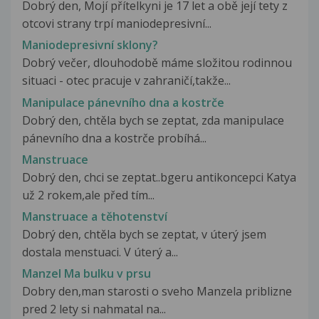
Dobrý den, Mojí přítelkyni je 17 let a obě její tety z
otcovi strany trpí maniodepresivní...
Maniodepresivní sklony?
Dobrý večer, dlouhodobě máme složitou rodinnou
situaci - otec pracuje v zahraničí,takže...
Manipulace pánevního dna a kostrče
Dobrý den, chtěla bych se zeptat, zda manipulace
pánevního dna a kostrče probíhá...
Manstruace
Dobrý den, chci se zeptat..bgeru antikoncepci Katya
už 2 rokem,ale před tím...
Manstruace a těhotenství
Dobrý den, chtěla bych se zeptat, v úterý jsem
dostala menstuaci. V úterý a...
Manzel Ma bulku v prsu
Dobry den,man starosti o sveho Manzela priblizne
pred 2 lety si nahmatal na...