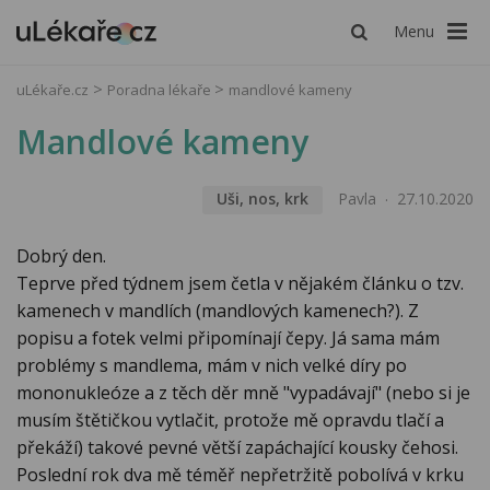
Menu
uLékaře.cz
Poradna lékaře
mandlové kameny
Mandlové kameny
Uši, nos, krk
Pavla
27.10.2020
Dobrý den.
Teprve před týdnem jsem četla v nějakém článku o tzv.
kamenech v mandlích (mandlových kamenech?). Z
popisu a fotek velmi připomínají čepy. Já sama mám
problémy s mandlema, mám v nich velké díry po
mononukleóze a z těch děr mně "vypadávají" (nebo si je
musím štětičkou vytlačit, protože mě opravdu tlačí a
překáží) takové pevné větší zapáchající kousky čehosi.
Poslední rok dva mě téměř nepřetržitě pobolívá v krku