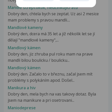
nový problém, ne jaký jsem si myslel...
Mandle streptokok, neučinkující atb
Dobry den, chtela bych se zeptat. Uz asi 2 mesice
mam problemy s pravou mandli....
Mandlové kameny
Dobrý den, dcera má 35 let a již několik let se jí
dělají "mandlové kameny",...
Mandlový kámen
Dobry den, jiz zhruba pul roku mam na prave
mandli bilou boulicku / boulicku...
Mandlový kámen
Dobrý den. Začalo to v březnu, začal jsem mít
problémy s polykáním apod. Došel...
Manikura a hiv
Dobry den, mela bych na vas takovy dotaz. Byla
jsem na manikure a pri osetrovani...
Maniodeprese