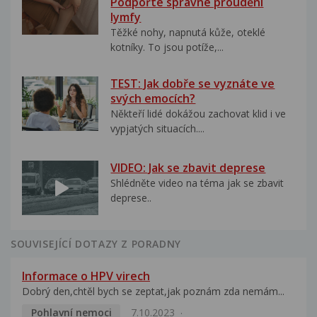
Podpořte správné proudění
lymfy
Těžké nohy, napnutá kůže, oteklé
kotníky. To jsou potíže,...
TEST: Jak dobře se vyznáte ve
svých emocích?
Někteří lidé dokážou zachovat klid i ve
vypjatých situacích....
VIDEO: Jak se zbavit deprese
Shlédněte video na téma jak se zbavit
deprese..
SOUVISEJÍCÍ DOTAZY Z PORADNY
Informace o HPV virech
Dobrý den,chtěl bych se zeptat,jak poznám zda nemám...
Pohlavní nemoci
7.10.2023