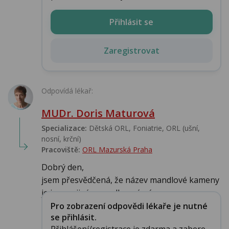
Přihlásit se
Zaregistrovat
Odpovídá lékař:
MUDr. Doris Maturová
Specializace:
Dětská ORL, Foniatrie, ORL (ušní,
nosní, krční)
Pracoviště:
ORL Mazurská Praha
Dobrý den,
jsem přesvědčená, že název mandlové kameny
je jenom jiný a neodborný název pr...
Pro zobrazení odpovědi lékaře je nutné
se přihlásit.
Přihlášení/registrace je zdarma a zabere