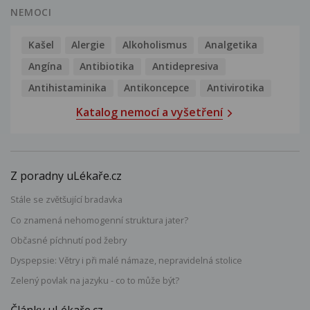
NEMOCI
Kašel
Alergie
Alkoholismus
Analgetika
Angína
Antibiotika
Antidepresiva
Antihistaminika
Antikoncepce
Antivirotika
Katalog nemocí a vyšetření
Z poradny uLékaře.cz
Stále se zvětšující bradavka
Co znamená nehomogenní struktura jater?
Občasné píchnutí pod žebry
Dyspepsie: Větry i při malé námaze, nepravidelná stolice
Zelený povlak na jazyku - co to může být?