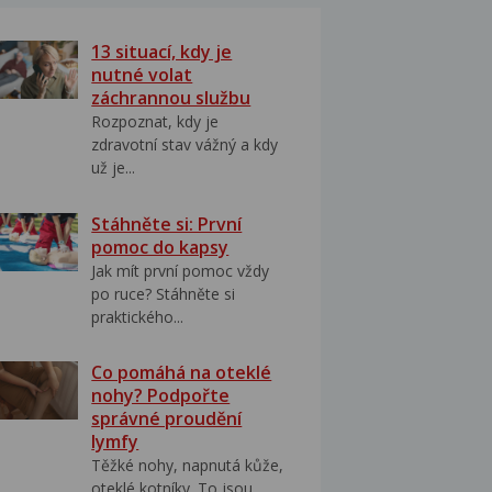
13 situací, kdy je
nutné volat
záchrannou službu
Rozpoznat, kdy je
zdravotní stav vážný a kdy
už je...
Stáhněte si: První
pomoc do kapsy
Jak mít první pomoc vždy
po ruce? Stáhněte si
praktického...
Co pomáhá na oteklé
nohy? Podpořte
správné proudění
lymfy
Těžké nohy, napnutá kůže,
oteklé kotníky. To jsou