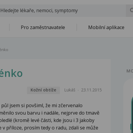
Pro zaměstnavatele
Mobilní aplikace
énko
énko
MO
Kožní obtíže
Lukáš
23.11.2015
půl jsem si povšiml, že mi zčervenalo
ěnilo svou barvu i nadále, nejprve do tmavě
ledlé (kromě levé části, kde jsou i 3 jakoby
je v příloze, prosím tedy o radu, zdali se může