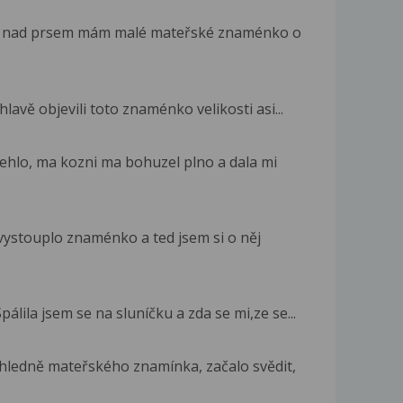
z nad prsem mám malé mateřské znaménko o
avě objevili toto znaménko velikosti asi...
ehlo, ma kozni ma bohuzel plno a dala mi
vystouplo znaménko a ted jsem si o něj
ila jsem se na sluníčku a zda se mi,ze se...
ledně mateřského znamínka, začalo svědit,