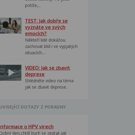
potíže,...
TEST: Jak dobře se
vyznáte ve svých
emocích?
Někteří lidé dokážou
zachovat klid i ve vypjatých
situacích....
VIDEO: Jak se zbavit
deprese
Shlédněte video na téma
jak se zbavit deprese..
UVISEJÍCÍ DOTAZY Z PORADNY
Informace o HPV virech
Dobrý den,chtěl bych se zeptat,jak