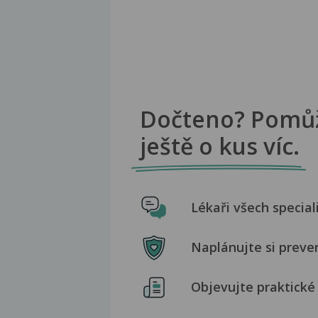
Dočteno? Pomů
ještě o kus víc.
Lékaři všech special
Naplánujte si preve
Objevujte praktické 