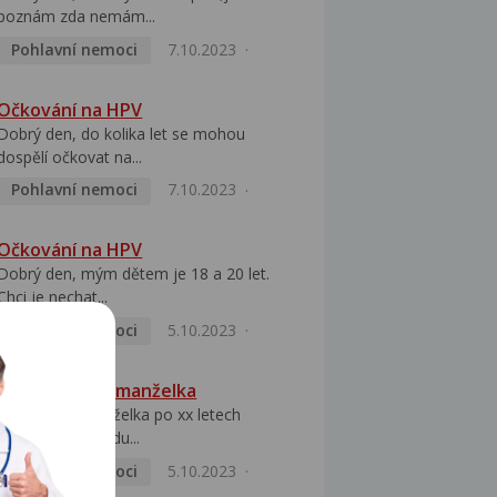
poznám zda nemám...
Pohlavní nemoci
7.10.2023
Očkování na HPV
Dobrý den, do kolika let se mohou
dospělí očkovat na...
Pohlavní nemoci
7.10.2023
Očkování na HPV
Dobrý den, mým dětem je 18 a 20 let.
Chci je nechat...
Pohlavní nemoci
5.10.2023
HPV pozitivní manželka
Dobrý den, manželka po xx letech
přivezla z Východu...
Pohlavní nemoci
5.10.2023