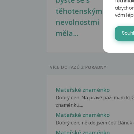
technick
abychom
těhotenskými
obr
vám lép
nevolnostmi
měla...
Souh
VÍCE DOTAZŮ Z PORADNY
Mateřské znaménko
Dobrý den. Na pravé paži mám kožn
znaménku....
Mateřské znaménko
Dobrý den, někde jsem četl článek 
Mateřské znaménko