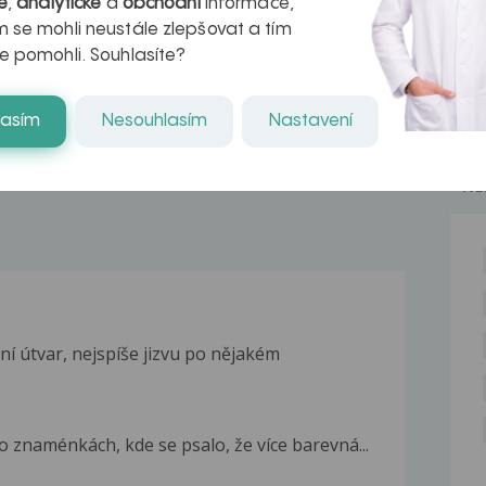
é
,
analytické
a
obchodní
informace,
 se mohli neustále zlepšovat a tím
azech
myastenie –
e pomohli. Souhlasíte?
naděje pro ty,
kteří ji...
lasím
Nesouhlasím
Nastavení
NE
í útvar, nejspíše jizvu po nějakém
o znaménkách, kde se psalo, že více barevná...