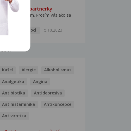
HPV typ 52 u partnerky
Dobrý deň prajem. Prosím Vás ako sa
dá vyliečiť vírus...
Pohlavní nemoci
5.10.2023
MOCI
Kašel
Alergie
Alkoholismus
Analgetika
Angína
Antibiotika
Antidepresiva
Antihistaminika
Antikoncepce
Antivirotika