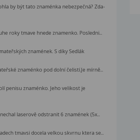
mohla by být tato znaménka nebezpečná? Zda-
uhe roky tmave hnede znamenko. Posledni...
mateřských znamének. S díky Sedlák
eřské znaménko pod dolní čelistí.Je mírně...
lí penisu znaménko. Jeho velikost je
nechal laserově odstranit 6 znamének (5x...
dech tmavsi docela velkou skvrnu ktera se...