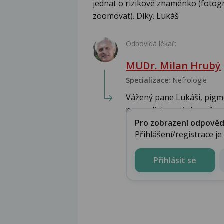
jednat o rizikové znaménko (fotogr
zoomovat). Díky. Lukáš
Odpovídá lékař:
MUDr. Milan Hrubý
Specializace:
Nefrologie
Vážený pane Lukáši, pigm
posoudí dermatolog př...
Pro zobrazení odpovědi 
Přihlášení/registrace j
Přihlásit se