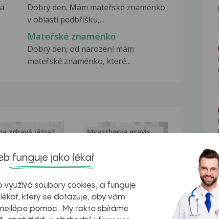
da
Dobrý den. Mám mateřské znaménko
v oblasti podbříšku,...
Mateřské znaménko
Dobrý den, od narození mám
mateřské znaménko, které...
na zdravá játra?
Myasthenia gravis – vše, co...
b funguje jako lékař
 využívá soubory cookies, a funguje
kovatění
Inovativní
 lékař, který se dotazuje, aby vám
 nejlépe pomoci. My takto sbíráme
r v datech a
léčba