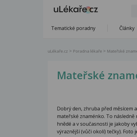
Tematické poradny
Články
uLékaře.cz
Poradna lékaře
Mateřské znam
Mateřské znam
Dobrý den, zhruba před měsícem a 
mateřské znaménko. To následně m
hnědé a v současnosti je jakoby vyb
výraznější (vůči okolí) tečky). Foto 