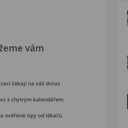
žeme vám
izací čekají na váš dotaz.
nci s chytrým kalendářem.
a ověřené tipy od lékařů.