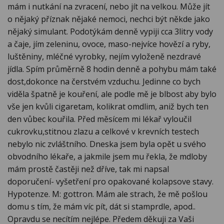
mám i nutkání na zvracení, nebo jít na velkou. Může jít
o nějaký příznak nějaké nemoci, nechci být někde jako
nějaký simulant. Podotýkám denně vypiji cca 3litry vody
a čaje, jím zeleninu, ovoce, maso-nejvíce hovězí a ryby,
luštěniny, mléčné vyrobky, nejím vyloženě nezdravé
jídla. Spím průměrně 8 hodin denně a pohybu mám také
dost,dokonce na čerstvém vzduchu. Jedinne co bych
viděla špatně je kouření, ale podle mě je blbost aby bylo
vše jen kvůli cigaretam, kolikrat omdlim, aniž bych ten
den vůbec kouřila. Před měsícem mi lékař vyloučil
cukrovku,stitnou zlazu a celkové v krevních testech
nebylo nic zvláštního. Dneska jsem byla opět u svého
obvodního lékaře, a jakmile jsem mu řekla, že mdloby
mám prostě častěji než dříve, tak mi napsal
doporučení- vyšetření pro opakované kolapsove stavy.
Hypotenze. M: gottron. Mám ale strach, že mě pošlou
domu s tím, že mám víc pít, dát si stamprdle, apod..
Opravdu se necítím nejlépe. Předem děkuji za Vaši