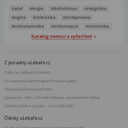
Kašel
Alergie
Alkoholismus
Analgetika
Angína
Antibiotika
Antidepresiva
Antihistaminika
Antikoncepce
Antivirotika
Katalog nemocí a vyšetření
Z poradny uLékaře.cz
Stále se zvětšující bradavka
Co znamená nehomogenní struktura jater?
Občasné píchnutí pod žebry
Dyspepsie: Větry i při malé námaze, nepravidelná stolice
Zelený povlak na jazyku - co to může být?
Články uLékaře.cz
13 situací, kdy je nutné volat záchrannou službu