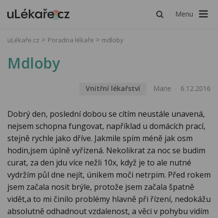
Menu
uLékaře.cz
Poradna lékaře
mdloby
Mdloby
Vnitřní lékařství
Marie
6.12.2016
Dobrý den, poslední dobou se cítím neustále unavená,
nejsem schopna fungovat, například u domácích prací,
stejně rychle jako dříve. Jakmile spím méně jak osm
hodin,jsem úplně vyřízená. Nekolikrat za noc se budim
curat, za den jdu více nežli 10x, když je to ale nutné
vydržím půl dne nejít, únikem moči netrpim. Před rokem
jsem začala nosit brýle, protože jsem začala špatně
vidět,a to mi činilo problémy hlavně při řízení, nedokážu
absolutně odhadnout vzdalenost, a věci v pohybu vidím