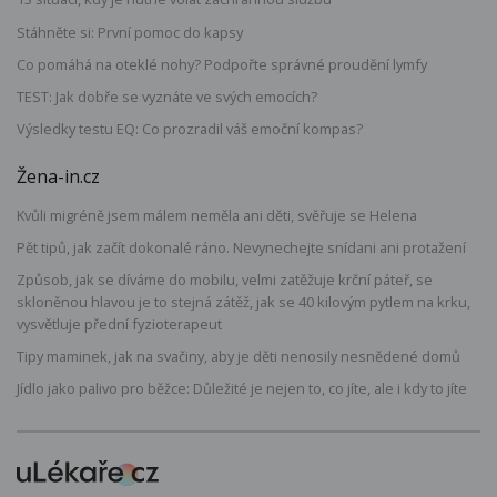
Stáhněte si: První pomoc do kapsy
Co pomáhá na oteklé nohy? Podpořte správné proudění lymfy
TEST: Jak dobře se vyznáte ve svých emocích?
Výsledky testu EQ: Co prozradil váš emoční kompas?
Žena-in.cz
Kvůli migréně jsem málem neměla ani děti, svěřuje se Helena
Pět tipů, jak začít dokonalé ráno. Nevynechejte snídani ani protažení
Způsob, jak se díváme do mobilu, velmi zatěžuje krční páteř, se
skloněnou hlavou je to stejná zátěž, jak se 40 kilovým pytlem na krku,
vysvětluje přední fyzioterapeut
Tipy maminek, jak na svačiny, aby je děti nenosily nesnědené domů
Jídlo jako palivo pro běžce: Důležité je nejen to, co jíte, ale i kdy to jíte