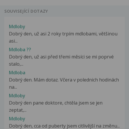
SOUVISEJÍCÍ DOTAZY
Mdloby
Dobrý den, už asi 2 roky trpím mdlobami, většinou
asi...
Mdloba ??
Dobrý den, už asi před třemi měsíci se mi poprvé
stalo,...
Mdloba
Dobrý den. Mám dotaz. Včera v polednich hodinách
na...
Mdloby
Dobrý den pane doktore, chtěla jsem se jen
zeptat,...
Mdloby
Dobrý den, cca od puberty jsem citlivější na změnu...