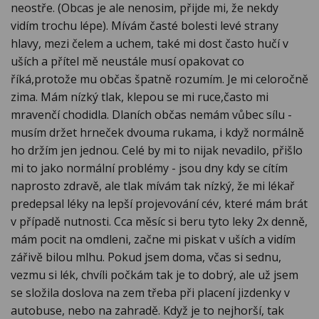
neostře. (Obcas je ale nenosim, přijde mi, že nekdy
vidím trochu lépe). Mívám časté bolesti levé strany
hlavy, mezi čelem a uchem, také mi dost často hučí v
uších a přítel mě neustále musí opakovat co
říká,protože mu občas špatně rozumím. Je mi celoročně
zima. Mám nízký tlak, klepou se mi ruce,často mi
mravenčí chodidla. Dlaních občas nemám vůbec sílu -
musím držet hrneček dvouma rukama, i když normálně
ho držím jen jednou. Celé by mi to nijak nevadilo, přišlo
mi to jako normální problémy - jsou dny kdy se cítím
naprosto zdravě, ale tlak mívám tak nízký, že mi lékař
predepsal léky na lepší projevování cév, které mám brát
v případě nutnosti. Cca měsíc si beru tyto leky 2x denně,
mám pocit na omdleni, začne mi piskat v uších a vidím
zářivě bilou mlhu. Pokud jsem doma, včas si sednu,
vezmu si lék, chvíli počkám tak je to dobrý, ale už jsem
se složila doslova na zem třeba při placení jizdenky v
autobuse, nebo na zahradě. Když je to nejhorší, tak