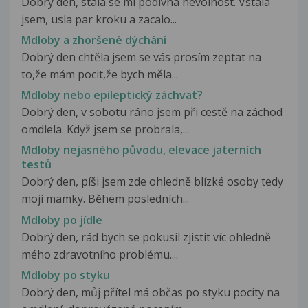
Dobry den, stala se mi podivna nevolnost. Vstala
jsem, usla par kroku a zacalo...
Mdloby a zhoršené dýchání
Dobrý den chtěla jsem se vás prosím zeptat na
to,že mám pocit,že bych měla...
Mdloby nebo epileptický záchvat?
Dobrý den, v sobotu ráno jsem při cestě na záchod
omdlela. Když jsem se probrala,...
Mdloby nejasného původu, elevace jaterních
testů
Dobrý den, píši jsem zde ohledně blízké osoby tedy
mojí mamky. Během posledních...
Mdloby po jídle
Dobrý den, rád bych se pokusil zjistit víc ohledně
mého zdravotního problému....
Mdloby po styku
Dobrý den, můj přítel má občas po styku pocity na