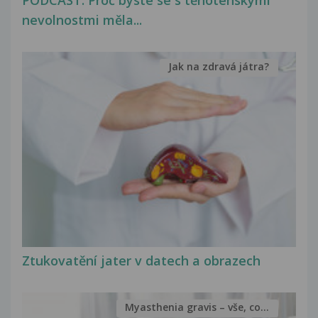
PODCAST: Proč byste se s těhotenskými
nevolnostmi měla...
Jak na zdravá játra?
Ztukovatění jater v datech a obrazech
Myasthenia gravis – vše, co...