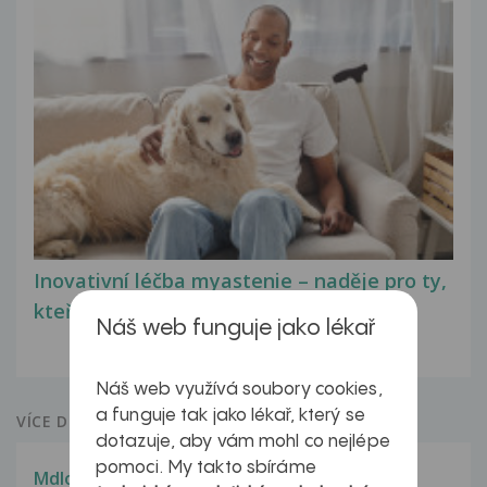
Inovativní léčba myastenie – naděje pro ty,
kteří ji...
Náš web funguje jako lékař
Náš web využívá soubory cookies,
a funguje tak jako lékař, který se
VÍCE DOTAZŮ Z PORADNY
dotazuje, aby vám mohl co nejlépe
pomoci. My takto sbíráme
Mdloby