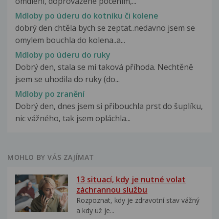
omdlení, doprovázené pocením,...
Mdloby po úderu do kotníku či kolene
dobrý den chtěla bych se zeptat..nedavno jsem se
omylem bouchla do kolena..a...
Mdloby po úderu do ruky
Dobrý den, stala se mi taková příhoda. Nechtěně
jsem se uhodila do ruky (do...
Mdloby po zranění
Dobrý den, dnes jsem si přibouchla prst do šuplíku,
nic vážného, tak jsem opláchla...
MOHLO BY VÁS ZAJÍMAT
13 situací, kdy je nutné volat
záchrannou službu
Rozpoznat, kdy je zdravotní stav vážný
a kdy už je...