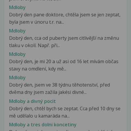
Mdloby
Dobrý den pane doktore, chtěla jsem se jen zeptat,
byla jsem v únoru t.r. na...
Mdloby
Dobrý den, cca od puberty jsem citlivější na změnu
tlaku v okolí. Např. při...
Mdloby
Dobrý den, je mi 20 a už asi od 16 let mívám občas
stavy na omdlení, kdy mě...
Mdloby
Dobrý den, jsem ve 38 týdnu těhotenství, před
dvěma dny jsem zažila jakési divné...
Mdloby a divný pocit
Dobrý den, chtěl bych se zeptat. Cca před 10 dny se
mě udělalo u kamaráda na...
Mdloby a tres dolni koncetiny