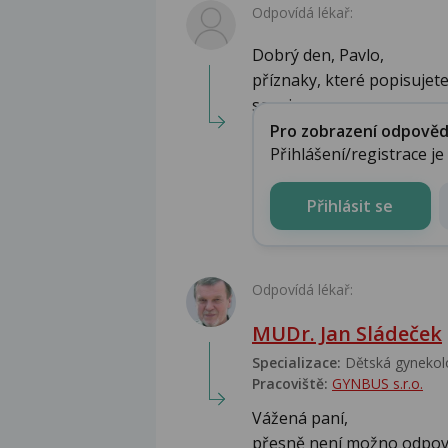
Odpovídá lékař:
Dobrý den, Pavlo,
příznaky, které popisujet
souvise...
Pro zobrazení odpovědi 
Přihlášení/registrace j
Přihlásit se
Odpovídá lékař:
MUDr. Jan Sládeček
Specializace:
Dětská gynekolo
Pracoviště:
GYNBUS s.r.o.
Vážená paní,
přesně není možno odpově