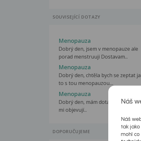
SOUVISEJÍCÍ DOTAZY
Menopauza
Dobrý den, jsem v menopauze ale
porad menstruuji Dostavam...
Menopauza
Dobrý den, chtěla bych se zeptat ja
to s tou menopauzou....
Menopauza
Dobrý den, mám dotaz , již 3 měsíc
Náš we
mi objevují...
Náš web
tak jako
DOPORUČUJEME
mohl co