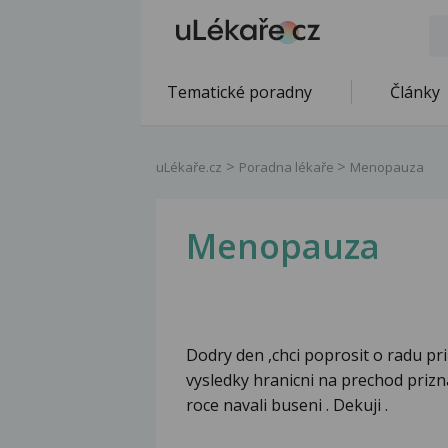
Tematické poradny
Články
uLékaře.cz
Poradna lékaře
Menopauza
Menopauza
Dodry den ,chci poprosit o radu p
vysledky hranicni na prechod priz
roce navali buseni . Dekuji .