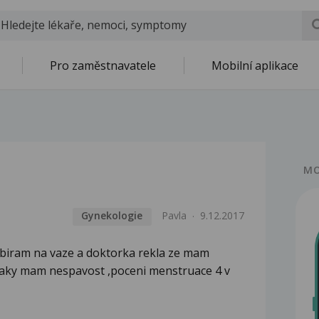
Pro zaměstnavatele
Mobilní aplikace
MO
Gynekologie
Pavla
9.12.2017
ribiram na vaze a doktorka rekla ze mam
naky mam nespavost ,poceni menstruace 4 v