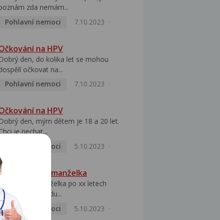
poznám zda nemám...
Pohlavní nemoci
7.10.2023
Očkování na HPV
Dobrý den, do kolika let se mohou
dospělí očkovat na...
Pohlavní nemoci
7.10.2023
Očkování na HPV
Dobrý den, mým dětem je 18 a 20 let.
Chci je nechat...
Pohlavní nemoci
5.10.2023
HPV pozitivní manželka
Dobrý den, manželka po xx letech
přivezla z Východu...
Pohlavní nemoci
5.10.2023