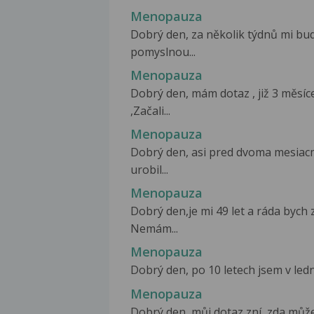
Menopauza
Dobrý den, za několik týdnů mi bu
pomyslnou...
Menopauza
Dobrý den, mám dotaz , již 3 měsíc
,Začali...
Menopauza
Dobrý den, asi pred dvoma mesiac
urobil...
Menopauza
Dobrý den,je mi 49 let a ráda bych 
Nemám...
Menopauza
Dobrý den, po 10 letech jsem v ledn
Menopauza
Dobrý den, můj dotaz zní, zda může