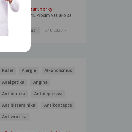
HPV typ 52 u partnerky
Dobrý deň prajem. Prosím Vás ako sa
dá vyliečiť vírus...
Pohlavní nemoci
5.10.2023
MOCI
Kašel
Alergie
Alkoholismus
Analgetika
Angína
Antibiotika
Antidepresiva
Antihistaminika
Antikoncepce
Antivirotika