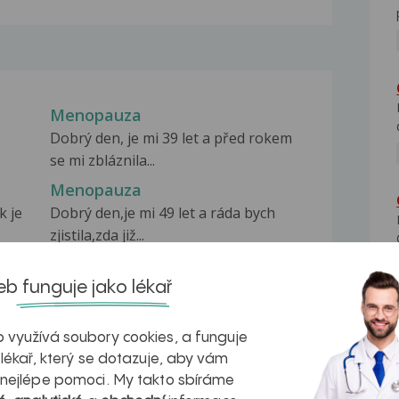
Menopauza
Dobrý den, je mi 39 let a před rokem
se mi zbláznila...
Menopauza
k je
Dobrý den,je mi 49 let a ráda bych
zjistila,zda již...
Menopauza
e se
Hezky vecer, Chci se zeptat na
b funguje jako lékař
"normalni vysku "...
 využívá soubory cookies, a funguje
 lékař, který se dotazuje, aby vám
 nejlépe pomoci. My takto sbíráme