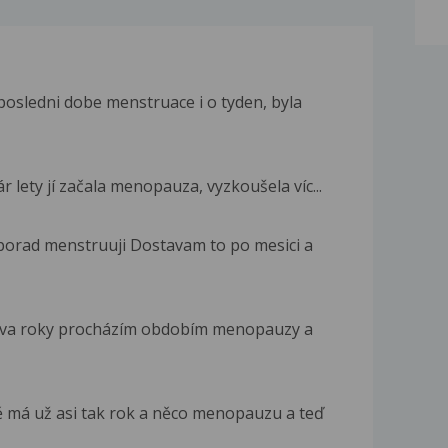
posledni dobe menstruace i o tyden, byla
r lety jí začala menopauza, vyzkoušela víc...
porad menstruuji Dostavam to po mesici a
ž dva roky procházím obdobím menopauzy a
 má už asi tak rok a něco menopauzu a teď