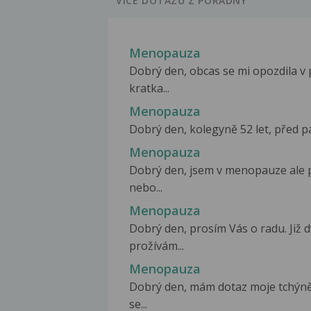
VÍCE DOTAZŮ Z PORADNY
Menopauza
Dobrý den, obcas se mi opozdila v 
kratka...
Menopauza
Dobrý den, kolegyně 52 let, před pá
Menopauza
Dobrý den, jsem v menopauze ale 
nebo...
Menopauza
Dobrý den, prosím Vás o radu. Ji
prožívám...
Menopauza
Dobrý den, mám dotaz moje tchýně
se...