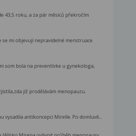
de 43,5 roku, a za pár měsíců překročím
e se mi objevují nepravidelné menstruace
mi som bola na preventívke u gynekologa,
zjistila,zda již prodělávám menopauzu.
u vysadila antikoncepci Mirelle. Po domluvě...
 tělísko Mirena ovlivnit průběh menopausy...