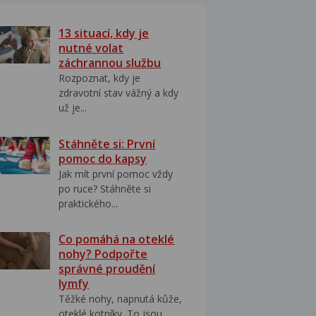
13 situací, kdy je
nutné volat
záchrannou službu
Rozpoznat, kdy je
zdravotní stav vážný a kdy
už je...
Stáhněte si: První
pomoc do kapsy
Jak mít první pomoc vždy
po ruce? Stáhněte si
praktického...
Co pomáhá na oteklé
nohy? Podpořte
správné proudění
lymfy
Těžké nohy, napnutá kůže,
oteklé kotníky. To jsou