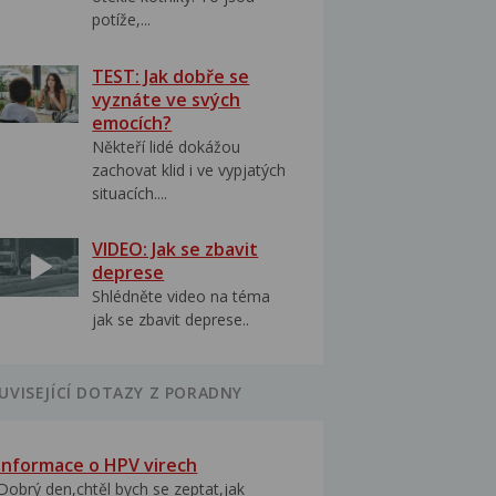
potíže,...
TEST: Jak dobře se
vyznáte ve svých
emocích?
Někteří lidé dokážou
zachovat klid i ve vypjatých
situacích....
VIDEO: Jak se zbavit
deprese
Shlédněte video na téma
jak se zbavit deprese..
UVISEJÍCÍ DOTAZY Z PORADNY
Informace o HPV virech
Dobrý den,chtěl bych se zeptat,jak