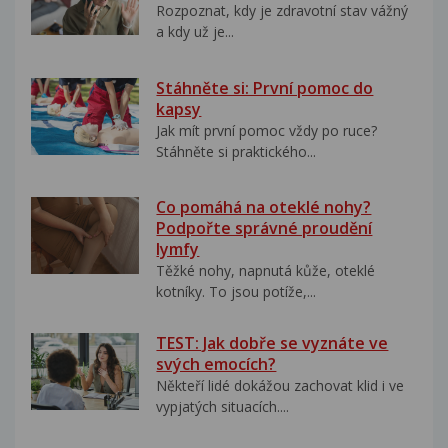
Rozpoznat, kdy je zdravotní stav vážný
a kdy už je...
Stáhněte si: První pomoc do
kapsy
Jak mít první pomoc vždy po ruce?
Stáhněte si praktického...
Co pomáhá na oteklé nohy?
Podpořte správné proudění
lymfy
Těžké nohy, napnutá kůže, oteklé
kotníky. To jsou potíže,...
TEST: Jak dobře se vyznáte ve
svých emocích?
Někteří lidé dokážou zachovat klid i ve
vypjatých situacích....