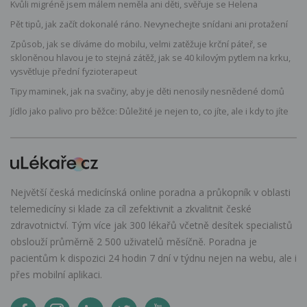
Kvůli migréně jsem málem neměla ani děti, svěřuje se Helena
Pět tipů, jak začít dokonalé ráno. Nevynechejte snídani ani protažení
Způsob, jak se díváme do mobilu, velmi zatěžuje krční páteř, se
skloněnou hlavou je to stejná zátěž, jak se 40 kilovým pytlem na krku,
vysvětluje přední fyzioterapeut
Tipy maminek, jak na svačiny, aby je děti nenosily nesnědené domů
Jídlo jako palivo pro běžce: Důležité je nejen to, co jíte, ale i kdy to jíte
Největší česká medicínská online poradna a průkopník v oblasti
telemedicíny si klade za cíl zefektivnit a zkvalitnit české
zdravotnictví. Tým více jak 300 lékařů včetně desítek specialistů
obslouží průměrně 2 500 uživatelů měsíčně. Poradna je
pacientům k dispozici 24 hodin 7 dní v týdnu nejen na webu, ale i
přes mobilní aplikaci.