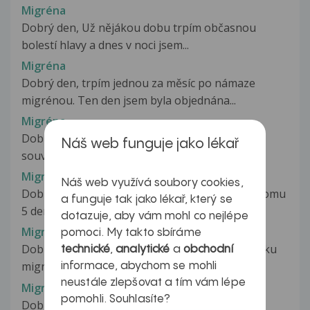
Migréna
Dobrý den, Už nějákou dobu trpím občasnou
bolestí hlavy a dnes v noci jsem...
Migréna
Dobrý den, trpím jednou za měsíc po námaze
migrénou. Ten den jsem byla objednána...
Migréna
Dobrý den, pane doktore, je možná nějaká
Náš web funguje jako lékař
souvislost mezi aplikací kryolipolýzy...
Migréna
Náš web využívá soubory cookies,
Dobrý den, potřebovala bych poradit, dnes je tomu
a funguje tak jako lékař, který se
5 den co mě intenzivně v...
dotazuje, aby vám mohl co nejlépe
Migréna
pomoci. My takto sbíráme
Dobrý den,chtěla jsem se zeptat na problematiku
technické
,
analytické
a
obchodní
migreny. Jsem 2 roky po porodu...
informace, abychom se mohli
neustále zlepšovat a tím vám lépe
Migréna
pomohli. Souhlasíte?
Dobrý den, poslení tak dva měsíce se mi asi 3x