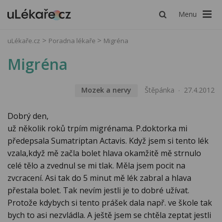
Menu
uLékaře.cz
Poradna lékaře
Migréna
Migréna
Mozek a nervy
Štěpánka
27.4.2012
Dobrý den,
už několik roků trpím migrénama. P.doktorka mi
předepsala Sumatriptan Actavis. Když jsem si tento lék
vzala,když mě začla bolet hlava okamžitě mě strnulo
celé tělo a zvednul se mi tlak. Měla jsem pocit na
zvcracení. Asi tak do 5 minut mě lék zabral a hlava
přestala bolet. Tak nevím jestli je to dobré užívat.
Protože kdybych si tento prášek dala např. ve škole tak
bych to asi nezvládla. A ještě jsem se chtěla zeptat jestli