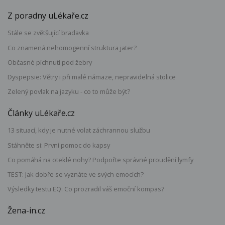
Z poradny uLékaře.cz
Stále se zvětšující bradavka
Co znamená nehomogenní struktura jater?
Občasné píchnutí pod žebry
Dyspepsie: Větry i při malé námaze, nepravidelná stolice
Zelený povlak na jazyku - co to může být?
Články uLékaře.cz
13 situací, kdy je nutné volat záchrannou službu
Stáhněte si: První pomoc do kapsy
Co pomáhá na oteklé nohy? Podpořte správné proudění lymfy
TEST: Jak dobře se vyznáte ve svých emocích?
Výsledky testu EQ: Co prozradil váš emoční kompas?
Žena-in.cz