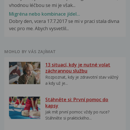
vhodnou léčbou se mi je však...
Migréna nebo kombinace jídel...
Dobry den, vcera 17.7.2017 se mi v praci stala divna
vec pro me. Abych vysvetlil...
MOHLO BY VÁS ZAJÍMAT
13 situací, kdy je nutné volat
záchrannou službu
Rozpoznat, kdy je zdravotní stav vážný
a kdy už je...
Stáhněte si: První pomoc do
kapsy
Jak mít první pomoc vždy po ruce?
Stáhněte si praktického...