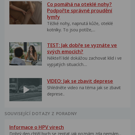
Co pomáhá na oteklé nohy?
Podpořte správné proudění
lymfy
Těžké nohy, napnutá kůže, oteklé
kotníky. To jsou potíže,...
TEST: Jak dobře se vyznáte ve
svých emocích?
Někteří lidé dokážou zachovat klid i ve
vypjatých situacích....
VIDEO: Jak se zbavit deprese
Shlédněte video na téma jak se zbavit
deprese..
SOUVISEJÍCÍ DOTAZY Z PORADNY
Informace o HPV virech
Dobrý den,chtěl bych se zeptat,jak poznám zda nemám...