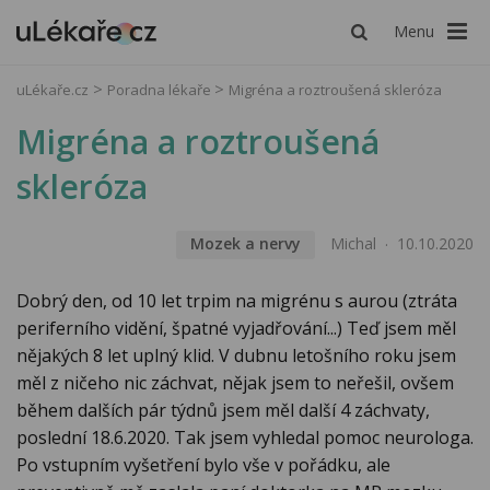
Menu
uLékaře.cz
Poradna lékaře
Migréna a roztroušená skleróza
Migréna a roztroušená
skleróza
Mozek a nervy
Michal
10.10.2020
Dobrý den, od 10 let trpim na migrénu s aurou (ztráta
periferního vidění, špatné vyjadřování...) Teď jsem měl
nějakých 8 let uplný klid. V dubnu letošního roku jsem
měl z ničeho nic záchvat, nějak jsem to neřešil, ovšem
během dalších pár týdnů jsem měl další 4 záchvaty,
poslední 18.6.2020. Tak jsem vyhledal pomoc neurologa.
Po vstupním vyšetření bylo vše v pořádku, ale