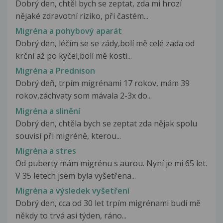
Dobrý den, chtěl bych se zeptat, zda mi hrozí
nějaké zdravotní riziko, při častém...
Migréna a pohybový aparát
Dobrý den, léčím se se zády,bolí mě celé zada od
krční až po kyčel,bolí mě kosti...
Migréna a Prednison
Dobrý deň, trpím migrénami 17 rokov, mám 39
rokov,záchvaty som mávala 2-3x do...
Migréna a slinění
Dobrý den, chtěla bych se zeptat zda nějak spolu
souvisí při migréně, kterou...
Migréna a stres
Od puberty mám migrénu s aurou. Nyní je mi 65 let.
V 35 letech jsem byla vyšetřena...
Migréna a výsledek vyšetření
Dobrý den, cca od 30 let trpím migrénami budí mě
někdy to trvá asi týden, ráno...