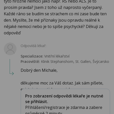
tyto hrozné nemoci jako např. RS nebo ALS. Je to
prosim pravda? Jsem z toho už naprosto vyčerpaný.
Každé ráno se budím se strachem co mi zase bude ten
den. Myslíte, že mé příznaky jsou opravdu reálné k
nějaké nemoci nebo je to spíše psychycké? Děkuji za
odpověď
Odpovídá lékař:
Specializace:
Vnitřní lékařství
Pracoviště:
Klinik Stephanshorn, St. Gallen, Švýcarsko
Dobrý den Michale,
děkujeme moc za Váš dotaz. Jak sám píšete,
existuje teoreticky souvisl...
Pro zobrazení odpovědi lékaře je nutné
se přihlásit.
Přihlášení/registrace je zdarma a zabere
průměrně 2 minuty.