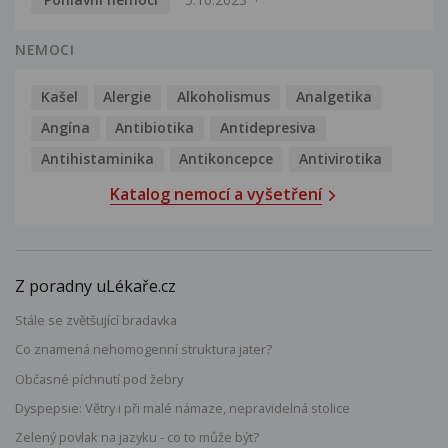
NEMOCI
Kašel
Alergie
Alkoholismus
Analgetika
Angína
Antibiotika
Antidepresiva
Antihistaminika
Antikoncepce
Antivirotika
Katalog nemocí a vyšetření
Z poradny uLékaře.cz
Stále se zvětšující bradavka
Co znamená nehomogenní struktura jater?
Občasné píchnutí pod žebry
Dyspepsie: Větry i při malé námaze, nepravidelná stolice
Zelený povlak na jazyku - co to může být?