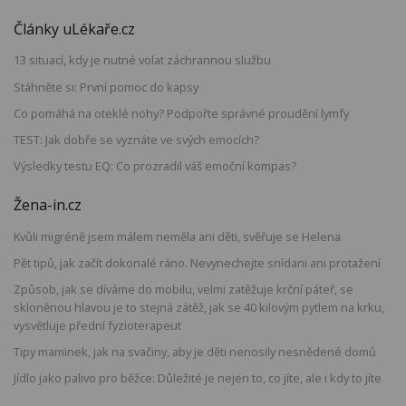
Články uLékaře.cz
13 situací, kdy je nutné volat záchrannou službu
Stáhněte si: První pomoc do kapsy
Co pomáhá na oteklé nohy? Podpořte správné proudění lymfy
TEST: Jak dobře se vyznáte ve svých emocích?
Výsledky testu EQ: Co prozradil váš emoční kompas?
Žena-in.cz
Kvůli migréně jsem málem neměla ani děti, svěřuje se Helena
Pět tipů, jak začít dokonalé ráno. Nevynechejte snídani ani protažení
Způsob, jak se díváme do mobilu, velmi zatěžuje krční páteř, se
skloněnou hlavou je to stejná zátěž, jak se 40 kilovým pytlem na krku,
vysvětluje přední fyzioterapeut
Tipy maminek, jak na svačiny, aby je děti nenosily nesnědené domů
Jídlo jako palivo pro běžce: Důležité je nejen to, co jíte, ale i kdy to jíte