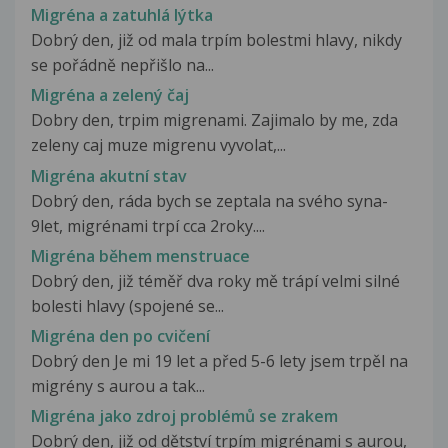
Migréna a zatuhlá lýtka
Dobrý den, již od mala trpím bolestmi hlavy, nikdy
se pořádně nepřišlo na...
Migréna a zelený čaj
Dobry den, trpim migrenami. Zajimalo by me, zda
zeleny caj muze migrenu vyvolat,...
Migréna akutní stav
Dobrý den, ráda bych se zeptala na svého syna-
9let, migrénami trpí cca 2roky....
Migréna během menstruace
Dobrý den, již téměř dva roky mě trápí velmi silné
bolesti hlavy (spojené se...
Migréna den po cvičení
Dobrý den Je mi 19 let a před 5-6 lety jsem trpěl na
migrény s aurou a tak...
Migréna jako zdroj problémů se zrakem
Dobrý den, již od dětství trpím migrénami s aurou,