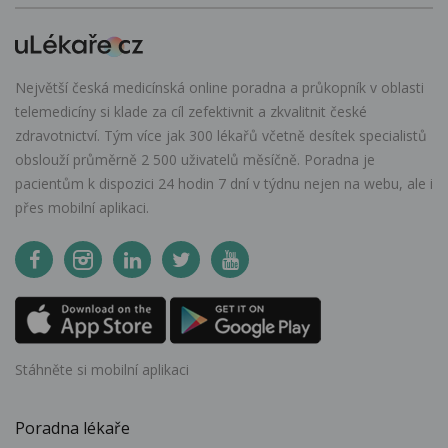
Největší česká medicínská online poradna a průkopník v oblasti
telemedicíny si klade za cíl zefektivnit a zkvalitnit české
zdravotnictví. Tým více jak 300 lékařů včetně desítek specialistů
obslouží průměrně 2 500 uživatelů měsíčně. Poradna je
pacientům k dispozici 24 hodin 7 dní v týdnu nejen na webu, ale i
přes mobilní aplikaci.
Stáhněte si mobilní aplikaci
Poradna lékaře