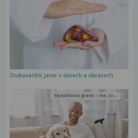
Ztukovatění jater v datech a obrazech
Myasthenia gravis – vše, co...