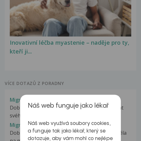
Inovativní léčba myastenie – naděje pro ty,
kteří ji...
VÍCE DOTAZŮ Z PORADNY
Migréna a informace zaměstnavatele
Náš web funguje jako lékař
Dobrý den, zajímá mě, jak o migréně informovat
svého zaměstnavatele. Případně...
Náš web využívá soubory cookies,
Migréna a jiné potíže
a funguje tak jako lékař, který se
Dobrý den, Měla bych otázku. Už dříve sem trpěla
dotazuje, aby vám mohl co nejlépe
na migrény(když se měnilo...