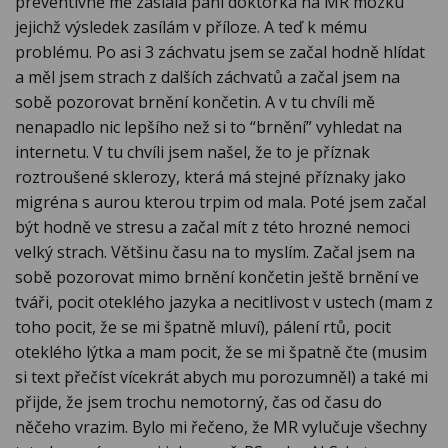
preventivně mě zaslala paní doktorka na MR mozku
jejichž výsledek zasílám v příloze. A teď k mému
problému. Po asi 3 záchvatu jsem se začal hodně hlídat
a měl jsem strach z dalších záchvatů a začal jsem na
sobě pozorovat brnění končetin. A v tu chvíli mě
nenapadlo nic lepšího než si to “brnění” vyhledat na
internetu. V tu chvíli jsem našel, že to je příznak
roztroušené sklerozy, která má stejné příznaky jako
migréna s aurou kterou trpim od mala. Poté jsem začal
být hodně ve stresu a začal mít z této hrozné nemoci
velký strach. Většinu času na to myslím. Začal jsem na
sobě pozorovat mimo brnění končetin ještě brnění ve
tváři, pocit oteklého jazyka a necitlivost v ustech (mam z
toho pocit, že se mi špatně mluví), pálení rtů, pocit
oteklého lýtka a mam pocit, že se mi špatně čte (musim
si text přečíst vícekrát abych mu porozumněl) a také mi
přijde, že jsem trochu nemotorný, čas od času do
něčeho vrazim. Bylo mi řečeno, že MR vylučuje všechny