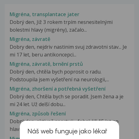
Migréna, transplantace jater
Dobrý den, Již 3 rokem trpím nesnesitelnými
bolestmi hlavy (migrény), začalo...
Migréna, závratě
Dobry den, nejdriv nastinim svuj zdravotni stav... Je
mi 17 let, beru antikoncepci...
Migréna, závratě, brnění prstů
Dobrý den, chtěla bych poprosit o radu.
Podstoupila jsem vyšetření na neurologii,...
Migréna, zhoršení a potřebná vyšetření
Dobrý den, Chtěla bych se poradit. Jsem žena a je
mi 24 let. Už delší dobu...
Migréna, způsob řešení
Dobrý den, aktivně sportuji - fobal. Již 15 let po
hlavičkování mám výpadek...
Náš web funguje jako lékař
Migrena,vysoký tlak