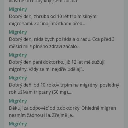
vlastně od doby kdy jsem začala...
Migrény
Dobrý den, zhruba od 10 let trpím silnými
migrénami. Začínají mžitkami před...
Migrény
Dobrý den, ráda bych požádala o radu. Cca před 3
měsíci mi z plného zdraví začalo...
Migrény
Dobrý den paní doktorko, již 12 let mě sužují
migrény, vždy se mi nejdřív udělají...
Migrény
Dobrý deň, od 10 rokov trpím na migrény, posledný
rok užívam triptany (50 mg),...
Migrény
Děkuji za odpověď od p.doktorky. Ohledně migren
nesmím žádnou Ha. Zřejmě je...
Migrény