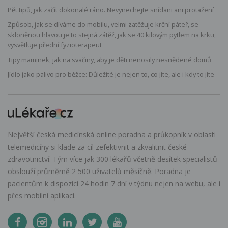
Pět tipů, jak začít dokonalé ráno. Nevynechejte snídani ani protažení
Způsob, jak se díváme do mobilu, velmi zatěžuje krční páteř, se
skloněnou hlavou je to stejná zátěž, jak se 40 kilovým pytlem na krku,
vysvětluje přední fyzioterapeut
Tipy maminek, jak na svačiny, aby je děti nenosily nesnědené domů
Jídlo jako palivo pro běžce: Důležité je nejen to, co jíte, ale i kdy to jíte
Největší česká medicínská online poradna a průkopník v oblasti
telemedicíny si klade za cíl zefektivnit a zkvalitnit české
zdravotnictví. Tým více jak 300 lékařů včetně desítek specialistů
obslouží průměrně 2 500 uživatelů měsíčně. Poradna je
pacientům k dispozici 24 hodin 7 dní v týdnu nejen na webu, ale i
přes mobilní aplikaci.