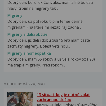
Dobrý den, beru lek Convulex, mám silné bolesti
hlavy, trpím na migreny tak...
Migrény
Dobrý den, už půl roku trpím téměř denně
migrénami (na které mi nezabírají žádná...
Migrény a další obtíže
Dobrý den, již delší dobu (asi 15 let) mám časté
záchvaty migrény. Bolest většinou...
Migrény a homeopatika
Dobrý deň, mám 55 rokov a už veľa rokov (cca 20)
ma trápia migrény. Pred rokom...
MOHLO BY VÁS ZAJÍMAT
13 situací, kdy je nutné volat
záchrannou službu
Rozpoznat, kdy je zdravotní stav vážný