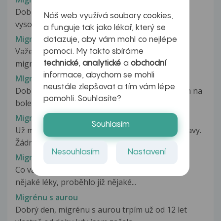
Dobrý den, byla jsem hospitalizována kvůli
Náš web využívá soubory cookies,
vysokému krevnímu tlaku při migréně:...
a funguje tak jako lékař, který se
Migrena....jsem na dne...
dotazuje, aby vám mohl co nejlépe
Važení, nevím si rady.... Trpím těžkými
pomoci. My takto sbíráme
migrenozními záchvaty už od svých cca...
technické
,
analytické
a
obchodní
informace, abychom se mohli
MIgrenózní bolesti hlavy
neustále zlepšovat a tím vám lépe
Dobrý den, během posledních asi šesti let trpím na
pomohli. Souhlasíte?
bolesti hlavy. První dva...
Migrenózní bolesti hlavy
Souhlasím
Už mnoho let mě trápí silné a dlouhé bolesti hlavy.
Žádné volně prodejné prášky...
Nesouhlasím
Nastavení
Migrenózní cefalea
Co vás trápí, jak dlouho problém trvá, berete
nějaké léky, proběhlo již nějaké...
Migrénu s aurou
Dobrý den, migrénu s aurou trpím už od 12 let