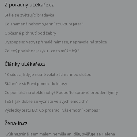
Z poradny uLékaře.cz
Stále se zvětšující bradavka
Co znamená nehomogenní struktura jater?
Občasné píchnutí pod žebry
Dyspepsie: Větry i při malé námaze, nepravidelná stolice
Zelený povlak na jazyku - co to může být?
Články uLékaře.cz
13 situací, kdy je nutné volat záchrannou službu
Stáhněte si: První pomoc do kapsy
Co pomáhá na oteklé nohy? Podpořte správné proudění lymfy
TEST: Jak dobře se vyznáte ve svých emocích?
Výsledky testu EQ: Co prozradil váš emoční kompas?
Žena-in.cz
Kvůli migréně jsem málem neměla ani děti, svěřuje se Helena