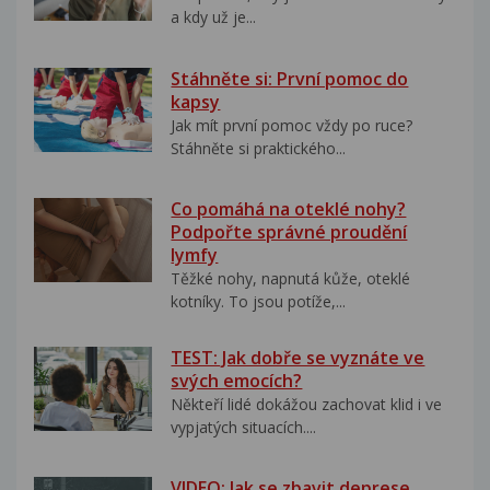
a kdy už je...
Stáhněte si: První pomoc do
kapsy
Jak mít první pomoc vždy po ruce?
Stáhněte si praktického...
Co pomáhá na oteklé nohy?
Podpořte správné proudění
lymfy
Těžké nohy, napnutá kůže, oteklé
kotníky. To jsou potíže,...
TEST: Jak dobře se vyznáte ve
svých emocích?
Někteří lidé dokážou zachovat klid i ve
vypjatých situacích....
VIDEO: Jak se zbavit deprese