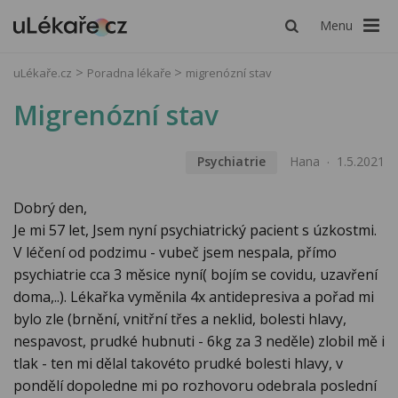
Menu
uLékaře.cz
Poradna lékaře
migrenózní stav
Migrenózní stav
Psychiatrie
Hana
1.5.2021
Dobrý den,
Je mi 57 let, Jsem nyní psychiatrický pacient s úzkostmi.
V léčení od podzimu - vubeč jsem nespala, přímo
psychiatrie cca 3 měsice nyní( bojím se covidu, uzavření
doma,..). Lékařka vyměnila 4x antidepresiva a pořad mi
bylo zle (brnění, vnitřní třes a neklid, bolesti hlavy,
nespavost, prudké hubnuti - 6kg za 3 neděle) zlobil mě i
tlak - ten mi dělal takovéto prudké bolesti hlavy, v
pondělí dopoledne mi po rozhovoru odebrala poslední