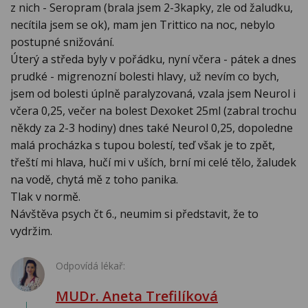
z nich - Seropram (brala jsem 2-3kapky, zle od žaludku,
necítila jsem se ok), mam jen Trittico na noc, nebylo
postupné snižování.
Úterý a středa byly v pořádku, nyní včera - pátek a dnes
prudké - migrenozní bolesti hlavy, už nevím co bych,
jsem od bolesti úplně paralyzovaná, vzala jsem Neurol i
včera 0,25, večer na bolest Dexoket 25ml (zabral trochu
někdy za 2-3 hodiny) dnes také Neurol 0,25, dopoledne
malá procházka s tupou bolestí, teď však je to zpět,
třeští mi hlava, hučí mi v uších, brní mi celé tělo, žaludek
na vodě, chytá mě z toho panika.
Tlak v normě.
Návštěva psych čt 6., neumim si představit, že to
vydržim.
Odpovídá lékař:
MUDr. Aneta Trefilíková