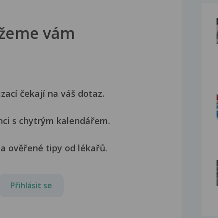
žeme vám
izací čekají na váš dotaz.
nci s chytrým kalendářem.
a ověřené tipy od lékařů.
Přihlásit se