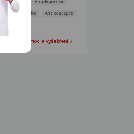
Antibiotika
Antidepresiva
Antihistaminika
Antikoncepce
Antivirotika
Katalog nemocí a vyšetření