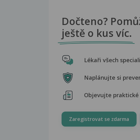
Dočteno? Pomů
ještě o kus víc.
Lékaři všech special
Naplánujte si preve
Objevujte praktické 
Zaregistrovat se zdarma