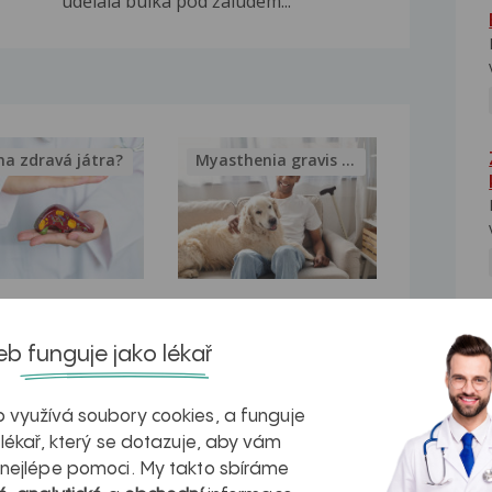
udělala bulka pod žaludem...
na zdravá játra?
Myasthenia gravis – vše, co...
kovatění
Inovativní
NE
r v datech a
léčba
b funguje jako lékař
azech
myastenie –
 využívá soubory cookies, a funguje
naděje pro ty,
 lékař, který se dotazuje, aby vám
kteří ji...
 nejlépe pomoci. My takto sbíráme