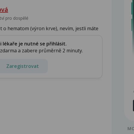
ová
tví pro dospělé
t o hematom (výron krve), nevím, jestli máte
lékaře je nutné se přihlásit.
e zdarma a zabere průměrně 2 minuty.
Zaregistrovat
MO