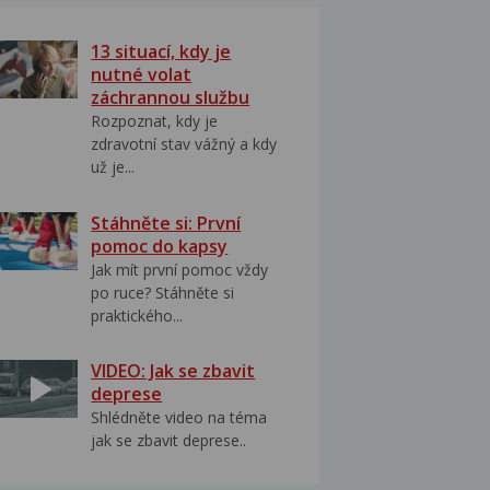
13 situací, kdy je
nutné volat
záchrannou službu
Rozpoznat, kdy je
zdravotní stav vážný a kdy
už je...
Stáhněte si: První
pomoc do kapsy
Jak mít první pomoc vždy
po ruce? Stáhněte si
praktického...
VIDEO: Jak se zbavit
deprese
Shlédněte video na téma
jak se zbavit deprese..