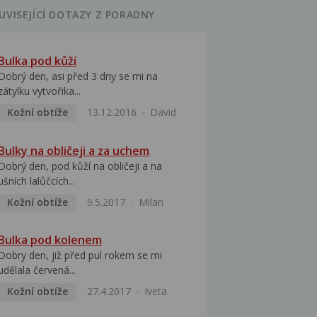
UVISEJÍCÍ DOTAZY Z PORADNY
Bulka pod kůží
Dobrý den, asi před 3 dny se mi na
zátylku vytvořika...
Kožní obtíže
13.12.2016
David
Bulky na obličeji a za uchem
Dobrý den, pod kůží na obličeji a na
ušních lalůčcích...
Kožní obtíže
9.5.2017
Milan
Bulka pod kolenem
Dobry den, již před pul rokem se mi
udělala červená...
Kožní obtíže
27.4.2017
Iveta