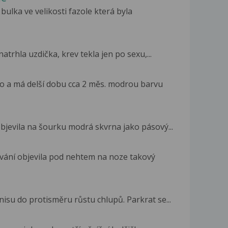
ulka ve velikosti fazole která byla
u
atrhla uzdička, krev tekla jen po sexu,...
o a má delší dobu cca 2 měs. modrou barvu
bjevila na šourku modrá skvrna jako pásový...
ování objevila pod nehtem na noze takový
isu do protisměru růstu chlupů. Parkrat se...