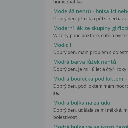
homeopatika...
Modeláž nehtů - hnisající neh
Dobrý den, již rok a půl si nechává
Moderní lék ze skupiny glifloz
Vážený pane doktore, chtěla bych se
Modic I
Dobrý den, mám problém s bolestmi z
Modrá barva lůžek nehtů
Dobrý den, Je mi 18 let a čtyři rok
Modrá boulečka pod loktem -
Dobrý den, pod loktem mám modrou
se...
Modra bulka na zaludu
Dobrý den, udělala se mi měkká, m
bolestivost....
Modrá bulka ve velikosti fazo