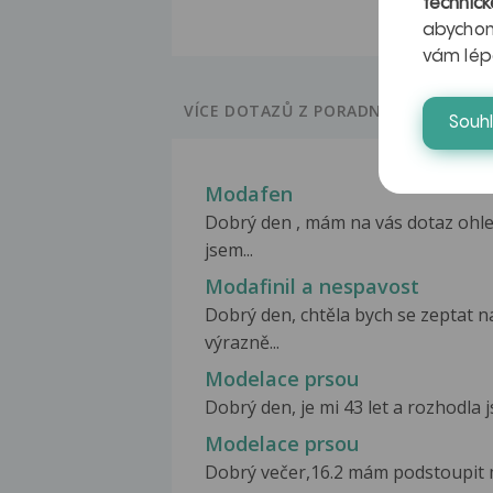
technick
abychom
vám lép
VÍCE DOTAZŮ Z PORADNY
Souh
Modafen
Dobrý den , mám na vás dotaz ohle
jsem...
Modafinil a nespavost
Dobrý den, chtěla bych se zeptat n
výrazně...
Modelace prsou
Dobrý den, je mi 43 let a rozhodla 
Modelace prsou
Dobrý večer,16.2 mám podstoupit m