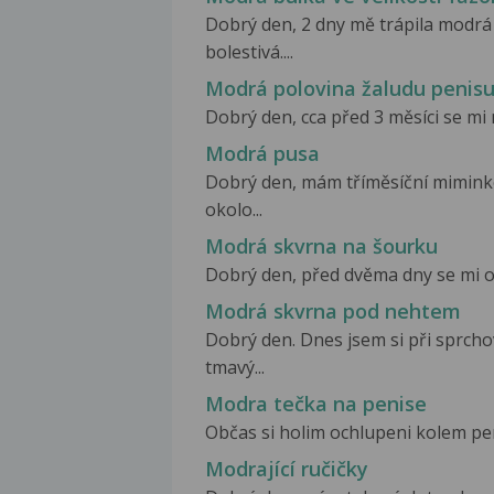
Dobrý den, 2 dny mě trápila modrá b
bolestivá....
Modrá polovina žaludu penis
Dobrý den, cca před 3 měsíci se mi n
Modrá pusa
Dobrý den, mám tříměsíční mimink
okolo...
Modrá skvrna na šourku
Dobrý den, před dvěma dny se mi o
Modrá skvrna pod nehtem
Dobrý den. Dnes jsem si při sprch
tmavý...
Modra tečka na penise
Občas si holim ochlupeni kolem pen
Modrající ručičky