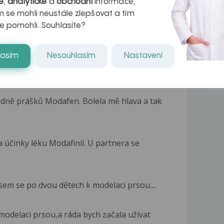
é
,
analytické
a
obchodní
informace,
 se mohli neustále zlepšovat a tím
e pomohli. Souhlasíte?
lasím
Nesouhlasím
Nastavení
dně prášků Modafen. Bolela mě hlava a tak
a účinky léku Modafinil. U partnera se
jsem se po dvou dětech k modelaci prsou....
odelaci prsou,a ráda bych začala užívat