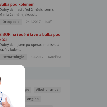
Bulka pod kolenem
Dobrý den, asi před 2 měsíci sem si
všimla že mám jakousi...
Ortopedie
24.4.2017
Kačí
ZIBOR na ředění krve a bulka pod
kůží
Dobrý den, jsem po operaci menisku a
vazů v koleni...
Hematologie
3.4.2017
Kateřina
MOCI
Kašel
Alergie
Alkoholismus
Analgetika
Angína