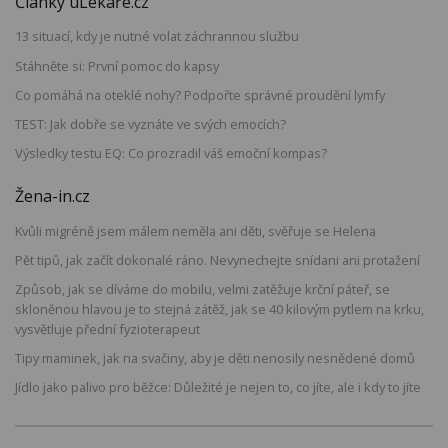
Články uLékaře.cz
13 situací, kdy je nutné volat záchrannou službu
Stáhněte si: První pomoc do kapsy
Co pomáhá na oteklé nohy? Podpořte správné proudění lymfy
TEST: Jak dobře se vyznáte ve svých emocích?
Výsledky testu EQ: Co prozradil váš emoční kompas?
Žena-in.cz
Kvůli migréně jsem málem neměla ani děti, svěřuje se Helena
Pět tipů, jak začít dokonalé ráno. Nevynechejte snídani ani protažení
Způsob, jak se díváme do mobilu, velmi zatěžuje krční páteř, se
skloněnou hlavou je to stejná zátěž, jak se 40 kilovým pytlem na krku,
vysvětluje přední fyzioterapeut
Tipy maminek, jak na svačiny, aby je děti nenosily nesnědené domů
Jídlo jako palivo pro běžce: Důležité je nejen to, co jíte, ale i kdy to jíte