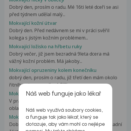
Dobrý den, prosím o radu. Mé 16ti leté dceři se asi
před týdnem udělal malý...
Mokvající kožní útvar
Dobrý den. Před nedávnem se mi v práci svěřil
kolega s jistým kožním problémem...
Mokvající ložisko na hřbetu ruky
Dobrý večer, již jsem bezradná 9leta dcera má
vážný kožní problém. Má jakoby...
Mokvající opruzeniny kolem konečníku
dobrý den, prosím o radu, již třetí den mám okolo
řitního otvoru podivné flíčky,...
Mokvající otevřený pupík, pupeční kýla?
Náš web funguje jako lékař
V práci jsem jsem si o konzoli zřejmě poškodil
oblast pupíku. Držel jsem na...
Náš web využívá soubory cookies,
Mokvající pupínek na hlavě
a funguje tak jako lékař, který se
Dobrý den, asi před 5 lety jsem spadl na levou zadní
dotazuje, aby vám mohl co nejlépe