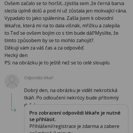
Ovšem začalo se to horšit...zjistila sem ,že černá barva
slezla úplně dolů a pod ní už zůstala jen mokvající rána.
Vypadalo to jako spálenina. Zašla jsem k obvodní
lékařce, která mi na to dala višnák, mřížku a zalepila
to.Teď se ovšem bojím co s tím bude dál?Myslíte, že
tímto způsobem by se to mohlo zahojit?.
Děkuji vám za váš čas a za odpověď.
Hezký den
PS: na obrázku je to ještě než se to celé slouplo.
Odpovídá lékař:
Dobrý den, na obrázku je vidět nekrotická
tkáň. Po odloučení nekrózy bude přítomný
defek...
Pro zobrazení odpovědi lékaře je nutné
se přihlásit.
Přihlášení/registrace je zdarma a zabere