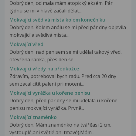
Dobrý den, od mala mám atopický ekzém. Pár
týdnu se mi v hlavě začali dělat...
Mokvající svědivá místa kolem konečníku
Dobrý den. Kolem análu se mi před pár dny objevila
mokvající a svědivá mista....
Mokvající vřed
Dobrý den, nad penisem se mi udělal takový vřed,
otevřená ranka, přes den se...
Mokvající vředy na předkožce
Zdravím, potreboval bych radu. Pred cca 20 dny
sem zacal citit paleni pri moceni...
Mokvající vyrážka u kořene penisu
Dobrý den, před pár dny se mi udělala u kořene
penisu mokvající vyrážka. Prvně...
Mokvající znaménko
Dobrý den. Mám znaménko na tváři(asi 2 cm,
vystouplé,ani světlé ani tmavé).Mám...