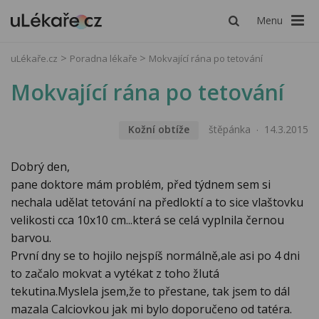
Menu
uLékaře.cz
Poradna lékaře
Mokvající rána po tetování
Mokvající rána po tetování
Kožní obtíže
štěpánka
14.3.2015
Dobrý den,
pane doktore mám problém, před týdnem sem si
nechala udělat tetování na předloktí a to sice vlaštovku
velikosti cca 10x10 cm...která se celá vyplnila černou
barvou.
První dny se to hojilo nejspíš normálně,ale asi po 4 dni
to začalo mokvat a vytékat z toho žlutá
tekutina.Myslela jsem,že to přestane, tak jsem to dál
mazala Calciovkou jak mi bylo doporučeno od tatéra.