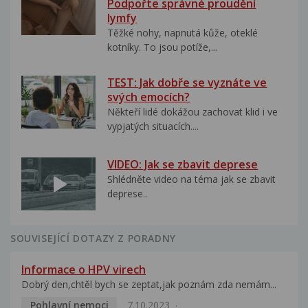
Podpořte správné proudění
lymfy
Těžké nohy, napnutá kůže, oteklé
kotníky. To jsou potíže,...
TEST: Jak dobře se vyznáte ve
svých emocích?
Někteří lidé dokážou zachovat klid i ve
vypjatých situacích....
VIDEO: Jak se zbavit deprese
Shlédněte video na téma jak se zbavit
deprese..
SOUVISEJÍCÍ DOTAZY Z PORADNY
Informace o HPV virech
Dobrý den,chtěl bych se zeptat,jak poznám zda nemám...
Pohlavní nemoci
7.10.2023