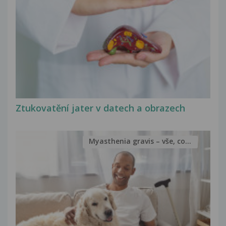
Ztukovatění jater v datech a obrazech
Myasthenia gravis – vše, co...