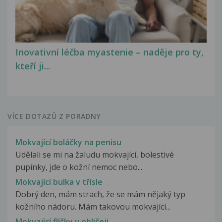
Inovativní léčba myastenie – naděje pro ty,
kteří ji...
VÍCE DOTAZŮ Z PORADNY
Mokvající boláčky na penisu
Udělali se mi na žaludu mokvající, bolestivé
pupínky, jde o kožní nemoc nebo...
Mokvající bulka v třísle
Dobrý den, mám strach, že se mám nějaký typ
kožního nádoru. Mám takovou mokvající...
Mokvající flíčky v obličeji