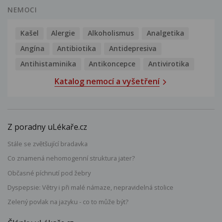
NEMOCI
Kašel
Alergie
Alkoholismus
Analgetika
Angína
Antibiotika
Antidepresiva
Antihistaminika
Antikoncepce
Antivirotika
Katalog nemocí a vyšetření
Z poradny uLékaře.cz
Stále se zvětšující bradavka
Co znamená nehomogenní struktura jater?
Občasné píchnutí pod žebry
Dyspepsie: Větry i při malé námaze, nepravidelná stolice
Zelený povlak na jazyku - co to může být?