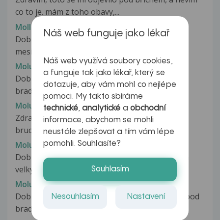
co to je. mám z toho obavy,...
Molluska
Náš web funguje jako lékař
Dobry den, Jsem v 15t tehotenstvi. Cca pred
mesicem a pul se po oholeni priteli,...
Náš web využívá soubory cookies,
Molusca
a funguje tak jako lékař, který se
Dobrý den, minulý rok jsem byl na vypálení
dotazuje, aby vám mohl co nejlépe
bradavic na pravé noze, jedna na...
pomoci. My takto sbíráme
Molusca
technické
,
analytické
a
obchodní
Zdravím, už asi 6 týždnov mám v oblasti pod
informace, abychom se mohli
bruchom vyrážky. Nikdy predtým som...
neustále zlepšovat a tím vám lépe
pomohli. Souhlasíte?
Molusca
Dobrý den, v šestinedělí se mi na genitáliích (na
velkých pyscích) udělalo asi...
Souhlasím
Molusca contagiosa
Dobrý den, synovi 5 let se před časem udělalo pod
Nesouhlasím
Nastavení
bradou pár pupínků viz. foto....