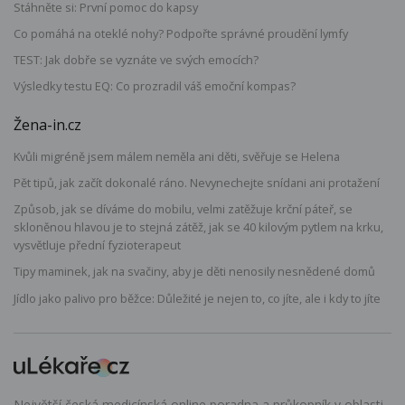
Stáhněte si: První pomoc do kapsy
Co pomáhá na oteklé nohy? Podpořte správné proudění lymfy
TEST: Jak dobře se vyznáte ve svých emocích?
Výsledky testu EQ: Co prozradil váš emoční kompas?
Žena-in.cz
Kvůli migréně jsem málem neměla ani děti, svěřuje se Helena
Pět tipů, jak začít dokonalé ráno. Nevynechejte snídani ani protažení
Způsob, jak se díváme do mobilu, velmi zatěžuje krční páteř, se
skloněnou hlavou je to stejná zátěž, jak se 40 kilovým pytlem na krku,
vysvětluje přední fyzioterapeut
Tipy maminek, jak na svačiny, aby je děti nenosily nesnědené domů
Jídlo jako palivo pro běžce: Důležité je nejen to, co jíte, ale i kdy to jíte
Největší česká medicínská online poradna a průkopník v oblasti