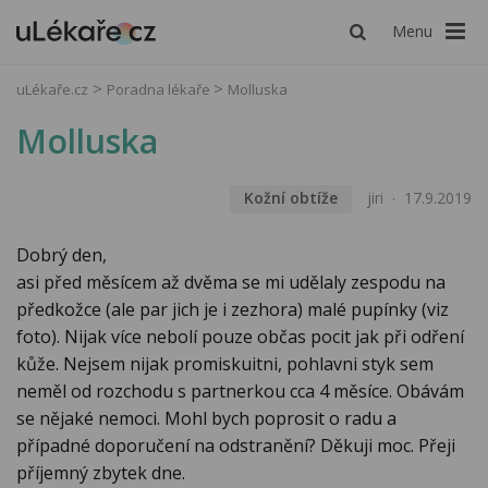
Menu
uLékaře.cz
Poradna lékaře
Molluska
Molluska
Kožní obtíže
jiri
17.9.2019
Dobrý den,
asi před měsícem až dvěma se mi udělaly zespodu na
předkožce (ale par jich je i zezhora) malé pupínky (viz
foto). Nijak více nebolí pouze občas pocit jak při odření
kůže. Nejsem nijak promiskuitni, pohlavni styk sem
neměl od rozchodu s partnerkou cca 4 měsíce. Obávám
se nějaké nemoci. Mohl bych poprosit o radu a
případné doporučení na odstranění? Děkuji moc. Přeji
příjemný zbytek dne.