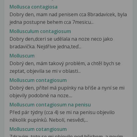
Mollusca contagiosa
Dobry den, mam nad penisem cca 8bradavicek, byla
jedna postupne behem cca 7mesicu...
Mollusculum contagiosum
Dobry den,dceri se udělala na noze neco jako
bradavička. Nejdřive jedna,teď...
Molluscum
Dobrý den, mám takový problém, a chtěl bych se
zeptat, objevila se mi v oblasti...
Molluscum contagiosum
Dobrý den, přítel má pupínky na břiše a nyní se mi
objevily podobné na noze....
Molluscum contagiosum na penisu
Před pár týdny (cca 4) se mi na penisu objevilo
několik pupínků. Nebolí, nesvědí,...
Molluscum cotangiosum
Zdravím, toto se mi objevilo pod břichem, a nevím