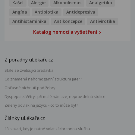
Kašel
Alergie
Alkoholismus
Analgetika
Angína
Antibiotika
Antidepresiva
Antihistaminika
Antikoncepce
Antivirotika
Katalog nemocí a vyšetření
Z poradny uLékaře.cz
Stále se zvětšující bradavka
Co znamená nehomogenní struktura jater?
Občasné píchnutí pod žebry
Dyspepsie: Větry i při malé námaze, nepravidelná stolice
Zelený povlak na jazyku - co to může být?
Články uLékaře.cz
13 situací, kdy je nutné volat záchrannou službu