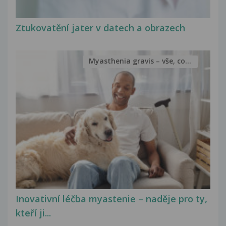
Ztukovatění jater v datech a obrazech
Myasthenia gravis – vše, co...
Inovativní léčba myastenie – naděje pro ty,
kteří ji...