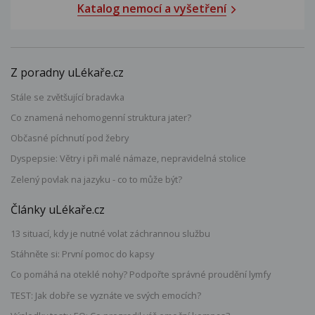
Katalog nemocí a vyšetření
Z poradny uLékaře.cz
Stále se zvětšující bradavka
Co znamená nehomogenní struktura jater?
Občasné píchnutí pod žebry
Dyspepsie: Větry i při malé námaze, nepravidelná stolice
Zelený povlak na jazyku - co to může být?
Články uLékaře.cz
13 situací, kdy je nutné volat záchrannou službu
Stáhněte si: První pomoc do kapsy
Co pomáhá na oteklé nohy? Podpořte správné proudění lymfy
TEST: Jak dobře se vyznáte ve svých emocích?