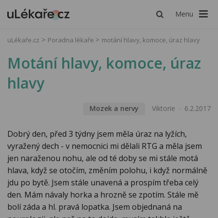
Menu
uLékaře.cz
Poradna lékaře
motání hlavy, komoce, úraz hlavy
Motání hlavy, komoce, úraz
hlavy
Mozek a nervy
Viktorie
6.2.2017
Dobrý den, před 3 týdny jsem měla úraz na lyžích,
vyražený dech - v nemocnici mi dělali RTG a měla jsem
jen naraženou nohu, ale od té doby se mi stále motá
hlava, když se otočím, změním polohu, i když normálně
jdu po bytě. Jsem stále unavená a prospím třeba celý
den. Mám návaly horka a hrozně se zpotím. Stále mě
bolí záda a hl. pravá lopatka. Jsem objednaná na