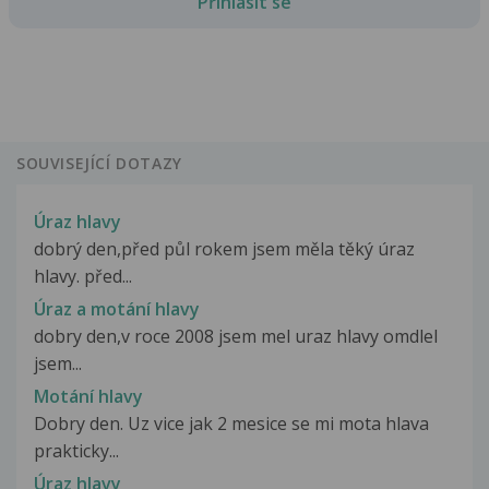
Přihlásit se
SOUVISEJÍCÍ DOTAZY
Úraz hlavy
dobrý den,před půl rokem jsem měla těký úraz
hlavy. před...
Úraz a motání hlavy
dobry den,v roce 2008 jsem mel uraz hlavy omdlel
jsem...
Motání hlavy
Dobry den. Uz vice jak 2 mesice se mi mota hlava
prakticky...
Úraz hlavy