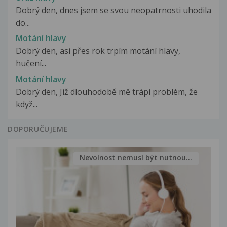
Dobrý den, dnes jsem se svou neopatrnosti uhodila
do...
Motání hlavy
Dobrý den, asi přes rok trpím motání hlavy,
hučení...
Motání hlavy
Dobrý den, Již dlouhodobě mě trápí problém, že
když...
DOPORUČUJEME
Nevolnost nemusí být nutnou...