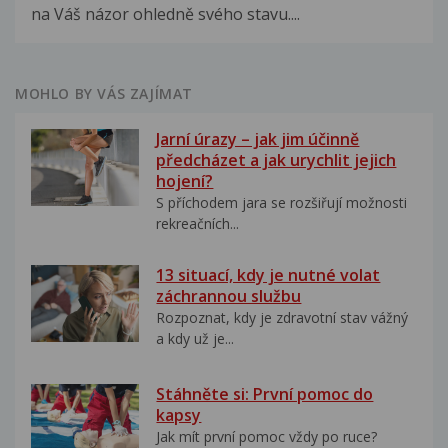
na Váš názor ohledně svého stavu....
MOHLO BY VÁS ZAJÍMAT
Jarní úrazy – jak jim účinně
předcházet a jak urychlit jejich
hojení?
S příchodem jara se rozšiřují možnosti
rekreačních...
13 situací, kdy je nutné volat
záchrannou službu
Rozpoznat, kdy je zdravotní stav vážný
a kdy už je...
Stáhněte si: První pomoc do
kapsy
Jak mít první pomoc vždy po ruce?