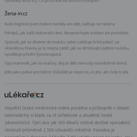
Výsledky testu EQ: Co prozradil váš emoční kompas?
Žena-in.cz
Kvůli migréně jsem málem neměla ani děti, svěřuje se Helena
Pět tipů, jak začít dokonalé ráno. Nevynechejte snídani ani protažení
Způsob, jak se díváme do mobilu, velmi zatěžuje krční páteř, se
skloněnou hlavou je to stejná zátěž, jak se 40 kilovým pytlem na krku,
vysvětluje přední fyzioterapeut
Tipy maminek, jak na svačiny, aby je děti nenosily nesnědené domů
Jídlo jako palivo pro běžce: Důležité je nejen to, co jíte, ale i kdy to jíte
Největší česká medicínská online poradna a průkopník v oblasti
telemedicíny si klade za cíl zefektivnit a zkvalitnit české
zdravotnictví. Tým více jak 300 lékařů včetně desítek specialistů
obslouží průměrně 2 500 uživatelů měsíčně. Poradna je