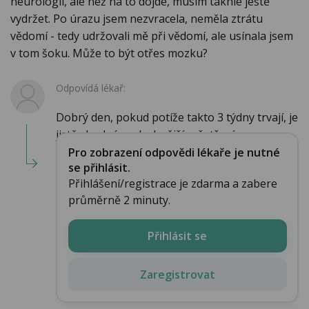
neurologii, ale než na to dojde, musím takhle ještě
vydržet. Po úrazu jsem nezvracela, neměla ztrátu
vědomí - tedy udržovali mě při vědomí, ale usínala jsem
v tom šoku. Může to být otřes mozku?
Odpovídá lékař:
Dobrý den, pokud potíže takto 3 týdny trvají, je
jistě vhodné podrobnější vyšetření neu...
Pro zobrazení odpovědi lékaře je nutné
se přihlásit.
Přihlášení/registrace je zdarma a zabere
průměrně 2 minuty.
Přihlásit se
Zaregistrovat