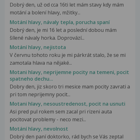
Dobrý den, už od cca 16ti let mám stavy kdy mám
motání a bolení hlavy, mžitky...
Motání hlavy, návaly tepla, porucha spaní
Dobrý den, je mi 16 let a poslední dobou mám
šílené návaly horka. Doprovází...
Motání hlavy, nejistota
V červnu tohoto roku je mi párkrát stalo, že se mi
zamotala hlava na nějaké...
Motani hlavy, neprijemne pocity na temeni, pocit
spatneho dechu...
Dobry den, jiz skoro tri mesice mam pocity zavrati a
pri tom neprijemny pocit...
Motani hlavy, nesoustredenost, pocit na usnuti
Asi pred pul rokem sem zacal pri rizeni auta
pocitovat problemy - neco mezi...
Motání hlavy, nevolnost
Dobrý den paní doktorko, rád bych se Vás zeptal