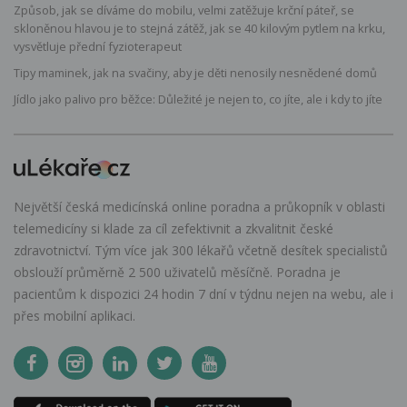
Způsob, jak se díváme do mobilu, velmi zatěžuje krční páteř, se
skloněnou hlavou je to stejná zátěž, jak se 40 kilovým pytlem na krku,
vysvětluje přední fyzioterapeut
Tipy maminek, jak na svačiny, aby je děti nenosily nesnědené domů
Jídlo jako palivo pro běžce: Důležité je nejen to, co jíte, ale i kdy to jíte
Největší česká medicínská online poradna a průkopník v oblasti
telemedicíny si klade za cíl zefektivnit a zkvalitnit české
zdravotnictví. Tým více jak 300 lékařů včetně desítek specialistů
obslouží průměrně 2 500 uživatelů měsíčně. Poradna je
pacientům k dispozici 24 hodin 7 dní v týdnu nejen na webu, ale i
přes mobilní aplikaci.