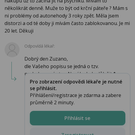
nákupu už to začíná jít na psychiku. Mívám to
několikrát denně. Muže to být od krční páteře ? Mám s
ni problémy od autonehody 3 roky zpět. Měla jsem
distorzi a od té doby ji mívám často zablokovanou. Je mi
20 let. Děkuji
Odpovídá lékař:
Dobrý den Zuzano,
dle Vašeho popisu se jedná o tzv.
prekolapsový stav. Nyní by bylo důležit�...
Pro zobrazení odpovědi lékaře je nutné
se přihlásit.
Přihlášení/registrace je zdarma a zabere
průměrně 2 minuty.
Přihlásit se
Zaregistrovat