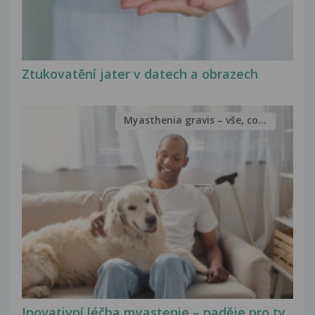
Ztukovatění jater v datech a obrazech
Myasthenia gravis – vše, co...
Inovativní léčba myastenie – naděje pro ty,