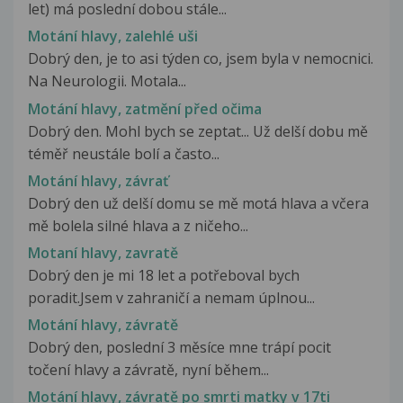
let) má poslední dobou stále...
Motání hlavy, zalehlé uši
Dobrý den, je to asi týden co, jsem byla v nemocnici.
Na Neurologii. Motala...
Motání hlavy, zatmění před očima
Dobrý den. Mohl bych se zeptat... Už delší dobu mě
téměř neustále bolí a často...
Motání hlavy, závrať
Dobrý den už delší domu se mě motá hlava a včera
mě bolela silné hlava a z ničeho...
Motaní hlavy, zavratě
Dobrý den je mi 18 let a potřeboval bych
poradit.Jsem v zahraničí a nemam úplnou...
Motání hlavy, závratě
Dobrý den, poslední 3 měsíce mne trápí pocit
točení hlavy a závratě, nyní během...
Motání hlavy, závratě po smrti matky v 17ti