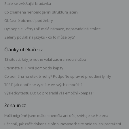
Stále se zvětšující bradavka
Co znamená nehomogenní struktura jater?
Občasné píchnutí pod žebry
Dyspepsie: Větry i při malé námaze, nepravidelná stolice
Zelený povlak na jazyku - co to může být?
Články uLékaře.cz
13 situací, kdy je nutné volat záchrannou službu
Stáhněte si: První pomoc do kapsy
Co pomáhá na oteklé nohy? Podpořte správné proudění lymfy
TEST: Jak dobře se vyznáte ve svých emocích?
Výsledky testu EQ: Co prozradil váš emoční kompas?
Žena-in.cz
Kvůli migréně jsem málem neměla ani děti, svěřuje se Helena
Pět tipů, jak začít dokonalé ráno. Nevynechejte snídani ani protažení