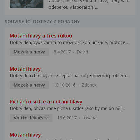
Co se stane se vzorkem krve, který vám
odeberou v laboratoři?...
SOUVISEJÍCÍ DOTAZY Z PORADNY
Motání hlavy a třes rukou
Dobrý den, využívám tuto možnost komunikace, protože...
Mozek a nervy
8.4.2017
David
Motání hlavy
Dobrý den.chtel bych se zeptat na můj zdravotní problém....
Mozek a nervy
18.10.2016
Zdenek
Píchání u srdce a motání hlavy
Dobrý den, občas mne pícha u srdce jako by mě do něj...
Vnitřní lékařství
13.6.2017
rosana
Motání hlavy