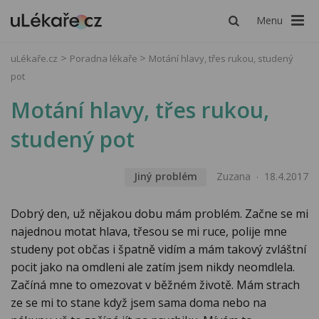
Menu
uLékaře.cz
Poradna lékaře
Motání hlavy, třes rukou, studený
pot
Motání hlavy, třes rukou,
studený pot
Jiný problém
Zuzana
18.4.2017
Dobrý den, už nějakou dobu mám problém. Začne se mi
najednou motat hlava, třesou se mi ruce, polije mne
studeny pot občas i špatně vidím a mám takový zvláštní
pocit jako na omdleni ale zatím jsem nikdy neomdlela.
Začíná mne to omezovat v běžném životě. Mám strach
ze se mi to stane když jsem sama doma nebo na