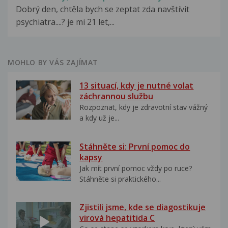
Dobrý den, chtěla bych se zeptat zda navštívit
psychiatra....? je mi 21 let,...
MOHLO BY VÁS ZAJÍMAT
13 situací, kdy je nutné volat
záchrannou službu
Rozpoznat, kdy je zdravotní stav vážný
a kdy už je...
Stáhněte si: První pomoc do
kapsy
Jak mít první pomoc vždy po ruce?
Stáhněte si praktického...
Zjistili jsme, kde se diagostikuje
virová hepatitida C