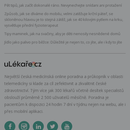
Pět tipů, jak začít dokonalé ráno. Nevynechejte snídani ani protažení
Způsob, jak se díváme do mobilu, velmi zatěžuje krční páteř, se
skloněnou hlavou je to stejná zátěž, jak se 40 kilovým pytlem na krku,
vysvětluje přední fyzioterapeut
Tipy maminek, jak na svačiny, aby je děti nenosily nesnědené domů
Jídlo jako palivo pro běžce: Důležité je nejen to, co jíte, ale i kdy to jíte
Největší česká medicínská online poradna a průkopník v oblasti
telemedicíny si klade za cíl zefektivnit a zkvalitnit české
zdravotnictví. Tým více jak 300 lékařů včetně desítek specialistů
obslouží průměrně 2 500 uživatelů měsíčně. Poradna je
pacientům k dispozici 24 hodin 7 dní v týdnu nejen na webu, ale i
přes mobilní aplikaci.