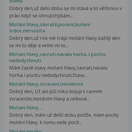
ocima
Dobrý den,už delsí dobu se mi stává a to většinou v
práci když se ohnu(ohýbám...
Motání hlavy,závratě,pocení,bušení
srdce,nervozita
Dobrý den,už rok mě trápí motání hlavy,každý den
se mi to děje a velmi mi to...
Motani hlavy,zavrati,navalu horka..i pocitu
nedodychnuti
Mám časté stavy motani hlavy,zavrati,navalu
horka..i pocitu nedodychnuti.Stavy...
Motání hlavy,zvracení,nevolnost
Dobrý den, Už asi půl roku bojuji s ranním
zvracením,motáním hlavy a celková...
Motani hlavy...
Dobrý den, mám už delší dobu potíže, mám pocity
motání hlavy, k tomu vede pocit...
Motání mozku