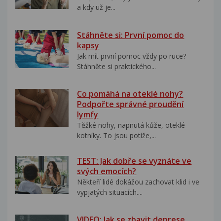
a kdy už je...
Stáhněte si: První pomoc do
kapsy
Jak mít první pomoc vždy po ruce?
Stáhněte si praktického...
Co pomáhá na oteklé nohy?
Podpořte správné proudění
lymfy
Těžké nohy, napnutá kůže, oteklé
kotníky. To jsou potíže,...
TEST: Jak dobře se vyznáte ve
svých emocích?
Někteří lidé dokážou zachovat klid i ve
vypjatých situacích....
VIDEO: Jak se zbavit deprese