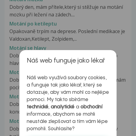
Dobrý den, mám přítele,který si stěžuje na motání
mozku při ležení na zádech....
Motání po ketileptu
Opakovaně trpím na deprese. Poslední medikace je
Valdoxan,Ketilept, Zolpidem,...
Motání se hlavy
Dobrý den, už druhý den se mi motá hlava, je to
Náš web funguje jako lékař
hlavně po ránu, pak je chvilku...
Motani se hlavy pocit na omdleni
Náš web využívá soubory cookies,
Dobrý den už týden v kuse se mi motá hlava a mám
a funguje tak jako lékař, který se
pocit že omdlim pan doktor...
dotazuje, aby vám mohl co nejlépe
Motání se hlavy, závratě, neklid
pomoci. My takto sbíráme
Dobrý den paní doktorko. Jednou jsem byla na
technické
,
analytické
a
obchodní
koncertě a zřejmě z vydejchaného...
informace, abychom se mohli
Motání v hlave, ztuhlý krk
neustále zlepšovat a tím vám lépe
Dobrý den, mam takovy problem , me problemy
pomohli. Souhlasíte?