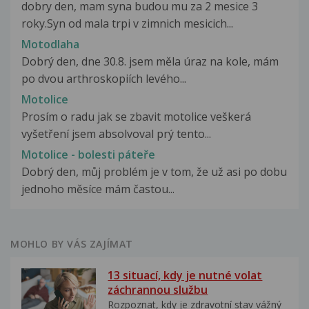
dobry den, mam syna budou mu za 2 mesice 3
roky.Syn od mala trpi v zimnich mesicich...
Motodlaha
Dobrý den, dne 30.8. jsem měla úraz na kole, mám
po dvou arthroskopiích levého...
Motolice
Prosím o radu jak se zbavit motolice veškerá
vyšetření jsem absolvoval prý tento...
Motolice - bolesti páteře
Dobrý den, můj problém je v tom, že už asi po dobu
jednoho měsíce mám častou...
MOHLO BY VÁS ZAJÍMAT
13 situací, kdy je nutné volat
záchrannou službu
Rozpoznat, kdy je zdravotní stav vážný