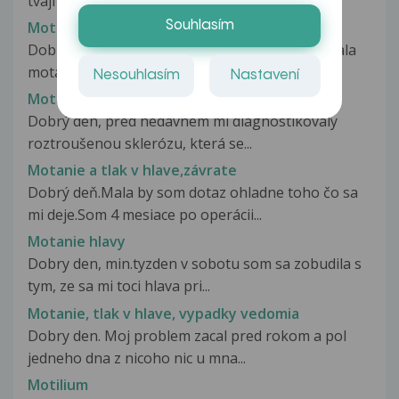
tvaji asi 4 mesice, ale ted se to...
Souhlasím
Motání, bolest hlavy, závratě
Dobrý den. Minulý týden se mi z ničeho nic začala
motat hlava. Nechala jsem...
Nesouhlasím
Nastavení
Motání, tlak, bolest hlavy a závratě
Dobrý den, před nedávnem mi diagnostikovaly
roztroušenou sklerózu, která se...
Motanie a tlak v hlave,závrate
Dobrý deň.Mala by som dotaz ohladne toho čo sa
mi deje.Som 4 mesiace po operácii...
Motanie hlavy
Dobry den, min.tyzden v sobotu som sa zobudila s
tym, ze sa mi toci hlava pri...
Motanie, tlak v hlave, vypadky vedomia
Dobry den. Moj problem zacal pred rokom a pol
jedneho dna z nicoho nic u mna...
Motilium