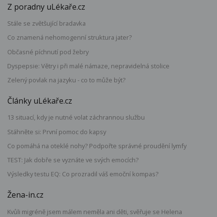
Z poradny uLékaře.cz
Stále se zvětšující bradavka
Co znamená nehomogenní struktura jater?
Občasné píchnutí pod žebry
Dyspepsie: Větry i při malé námaze, nepravidelná stolice
Zelený povlak na jazyku - co to může být?
Články uLékaře.cz
13 situací, kdy je nutné volat záchrannou službu
Stáhněte si: První pomoc do kapsy
Co pomáhá na oteklé nohy? Podpořte správné proudění lymfy
TEST: Jak dobře se vyznáte ve svých emocích?
Výsledky testu EQ: Co prozradil váš emoční kompas?
Žena-in.cz
Kvůli migréně jsem málem neměla ani děti, svěřuje se Helena