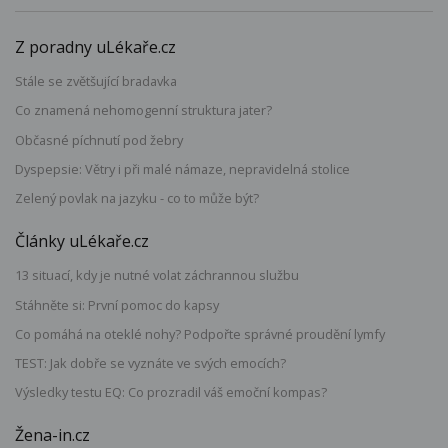
Z poradny uLékaře.cz
Stále se zvětšující bradavka
Co znamená nehomogenní struktura jater?
Občasné píchnutí pod žebry
Dyspepsie: Větry i při malé námaze, nepravidelná stolice
Zelený povlak na jazyku - co to může být?
Články uLékaře.cz
13 situací, kdy je nutné volat záchrannou službu
Stáhněte si: První pomoc do kapsy
Co pomáhá na oteklé nohy? Podpořte správné proudění lymfy
TEST: Jak dobře se vyznáte ve svých emocích?
Výsledky testu EQ: Co prozradil váš emoční kompas?
Žena-in.cz