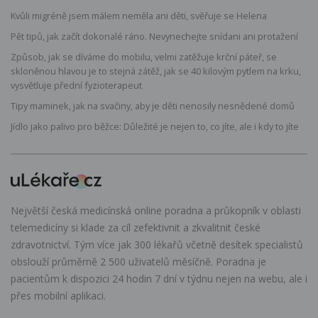
Kvůli migréně jsem málem neměla ani děti, svěřuje se Helena
Pět tipů, jak začít dokonalé ráno. Nevynechejte snídani ani protažení
Způsob, jak se díváme do mobilu, velmi zatěžuje krční páteř, se
skloněnou hlavou je to stejná zátěž, jak se 40 kilovým pytlem na krku,
vysvětluje přední fyzioterapeut
Tipy maminek, jak na svačiny, aby je děti nenosily nesnědené domů
Jídlo jako palivo pro běžce: Důležité je nejen to, co jíte, ale i kdy to jíte
Největší česká medicínská online poradna a průkopník v oblasti
telemedicíny si klade za cíl zefektivnit a zkvalitnit české
zdravotnictví. Tým více jak 300 lékařů včetně desítek specialistů
obslouží průměrně 2 500 uživatelů měsíčně. Poradna je
pacientům k dispozici 24 hodin 7 dní v týdnu nejen na webu, ale i
přes mobilní aplikaci.