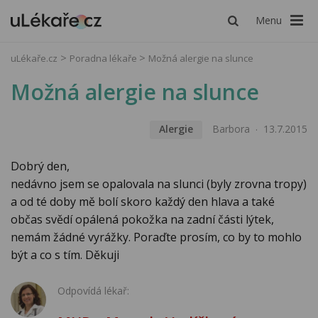
Menu
uLékaře.cz
Poradna lékaře
Možná alergie na slunce
Možná alergie na slunce
Alergie
Barbora
13.7.2015
Dobrý den,
nedávno jsem se opalovala na slunci (byly zrovna tropy)
a od té doby mě bolí skoro každý den hlava a také
občas svědí opálená pokožka na zadní části lýtek,
nemám žádné vyrážky. Poraďte prosím, co by to mohlo
být a co s tím. Děkuji
Odpovídá lékař: