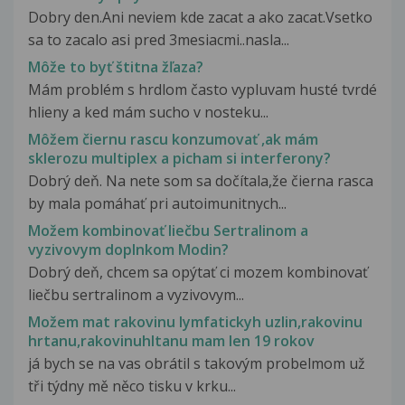
Dobry den.Ani neviem kde zacat a ako zacat.Vsetko
sa to zacalo asi pred 3mesiacmi..nasla...
Môže to byť štitna žľaza?
Mám problém s hrdlom často vypluvam husté tvrdé
hlieny a ked mám sucho v nosteku...
Môžem čiernu rascu konzumovať ,ak mám
sklerozu multiplex a picham si interferony?
Dobrý deň. Na nete som sa dočítala,že čierna rasca
by mala pomáhať pri autoimunitnych...
Možem kombinovať liečbu Sertralinom a
vyzivovym doplnkom Modin?
Dobrý deň, chcem sa opýtať ci mozem kombinovať
liečbu sertralinom a vyzivovym...
Možem mat rakovinu lymfatickyh uzlin,rakovinu
hrtanu,rakovinuhltanu mam len 19 rokov
já bych se na vas obrátil s takovým probelmom už
tři týdny mě něco tisku v krku...