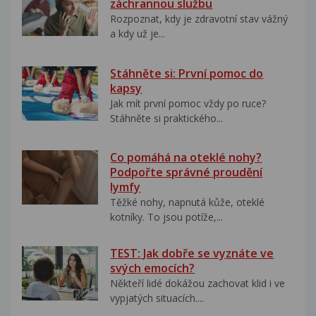
záchrannou službu
Rozpoznat, kdy je zdravotní stav vážný
a kdy už je...
Stáhněte si: První pomoc do
kapsy
Jak mít první pomoc vždy po ruce?
Stáhněte si praktického...
Co pomáhá na oteklé nohy?
Podpořte správné proudění
lymfy
Těžké nohy, napnutá kůže, oteklé
kotníky. To jsou potíže,...
TEST: Jak dobře se vyznáte ve
svých emocích?
Někteří lidé dokážou zachovat klid i ve
vypjatých situacích....