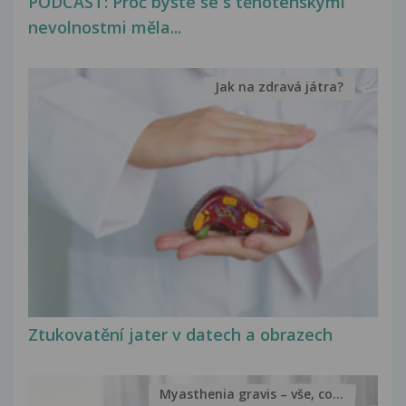
PODCAST: Proč byste se s těhotenskými
nevolnostmi měla...
Jak na zdravá játra?
Ztukovatění jater v datech a obrazech
Myasthenia gravis – vše, co...