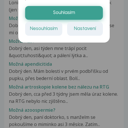
Loni i letos jsem měla alergickou reakci spojivek
(jen v pravém oku) a pokaždé...
Souhlasím
Možná alergie?
Dobrý den paní doktorko.Zhruba před týdnem se
Nesouhlasím
Nastavení
mi objevily puchýřky pod prsy,místo...
Možná ALS?
Dobrý den, asi týden mne trápí pocit
&quot;tuhosti&quot; a pálení lýtka a...
Možná apendicitida
Dobrý den. Mám bolesti v prvém podbřišku od
pupku, přes bederní oblast. Bolí...
Možná artroskopie kolene bez nálezu na RTG
Dobrý den, cca před 3 týdny jsem měla úraz kolene.
na RTG nebylo nic zjištěno...
Možná azoospermie?
Dobrý den, paní doktorko, s manželm se
pokoušíme o miminko asi 3 měsíce. Zatím...