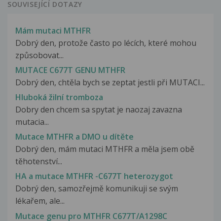
SOUVISEJÍCÍ DOTAZY
Mám mutaci MTHFR
Dobrý den, protože často po lécích, které mohou
způsobovat...
MUTACE C677T GENU MTHFR
Dobrý den, chtěla bych se zeptat jestli při MUTACI...
Hluboká žilní tromboza
Dobry den chcem sa spytat je naozaj zavazna
mutacia...
Mutace MTHFR a DMO u dítěte
Dobrý den, mám mutaci MTHFR a měla jsem obě
těhotenství...
HA a mutace MTHFR -C677T heterozygot
Dobrý den, samozřejmě komunikuji se svým
lékařem, ale...
Mutace genu pro MTHFR C677T/A1298C