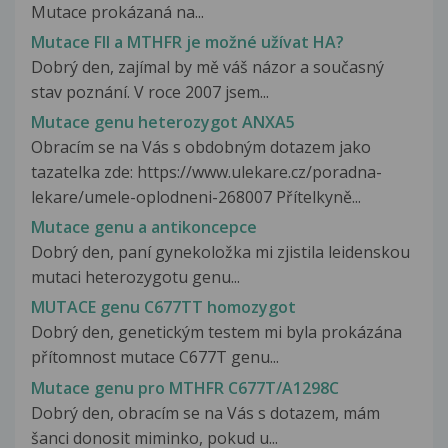
Mutace prokázaná na...
Mutace FII a MTHFR je možné užívat HA?
Dobrý den, zajímal by mě váš názor a současný
stav poznání. V roce 2007 jsem...
Mutace genu heterozygot ANXA5
Obracím se na Vás s obdobným dotazem jako
tazatelka zde: https://www.ulekare.cz/poradna-
lekare/umele-oplodneni-268007 Přítelkyně...
Mutace genu a antikoncepce
Dobrý den, paní gynekoložka mi zjistila leidenskou
mutaci heterozygotu genu...
MUTACE genu C677TT homozygot
Dobrý den, genetickým testem mi byla prokázána
přítomnost mutace C677T genu...
Mutace genu pro MTHFR C677T/A1298C
Dobrý den, obracím se na Vás s dotazem, mám
šanci donosit miminko, pokud u...