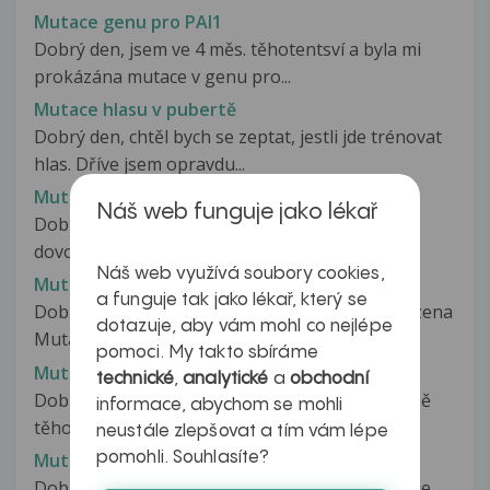
Mutace genu pro PAI1
Dobrý den, jsem ve 4 měs. těhotentsví a byla mi
prokázána mutace v genu pro...
Mutace hlasu v pubertě
Dobrý den, chtěl bych se zeptat, jestli jde trénovat
hlas. Dříve jsem opravdu...
Mutace Leiden
Náš web funguje jako lékař
Dobrý den, rád bych vzal svou manželku na
dovolenou do Dubaje, ale jelikož...
Náš web využívá soubory cookies,
Mutace Leiden heterozygot
a funguje tak jako lékař, který se
Dobrý den, u mého 17ti letého syna byla potvrzena
dotazuje, aby vám mohl co nejlépe
Mutace Leiden heterozygot....
pomoci. My takto sbíráme
Mutace MTHFR a DMO u dítěte
technické
,
analytické
a
obchodní
Dobrý den, mám mutaci MTHFR a měla jsem obě
informace, abychom se mohli
těhotenství rizikové ve smyslu zkracování...
neustále zlepšovat a tím vám lépe
pomohli. Souhlasíte?
Mutace MTHFR a těhotenství
Dobrý deň, bola som na vyšetrení z hematológie