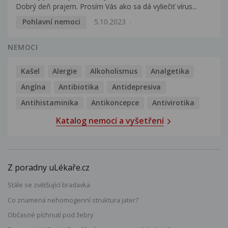
Dobrý deň prajem. Prosím Vás ako sa dá vyliečiť vírus...
Pohlavní nemoci
5.10.2023
NEMOCI
Kašel
Alergie
Alkoholismus
Analgetika
Angína
Antibiotika
Antidepresiva
Antihistaminika
Antikoncepce
Antivirotika
Katalog nemocí a vyšetření
Z poradny uLékaře.cz
Stále se zvětšující bradavka
Co znamená nehomogenní struktura jater?
Občasné píchnutí pod žebry