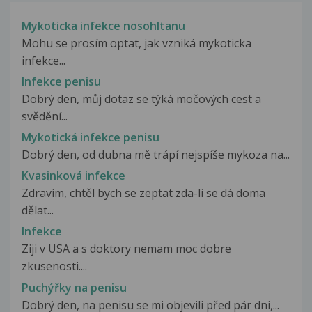
Mykoticka infekce nosohltanu
Mohu se prosím optat, jak vzniká mykoticka
infekce...
Infekce penisu
Dobrý den, můj dotaz se týká močových cest a
svědění...
Mykotická infekce penisu
Dobrý den, od dubna mě trápí nejspíše mykoza na...
Kvasinková infekce
Zdravím, chtěl bych se zeptat zda-li se dá doma
dělat...
Infekce
Ziji v USA a s doktory nemam moc dobre
zkusenosti....
Puchýřky na penisu
Dobrý den, na penisu se mi objevili před pár dni,...