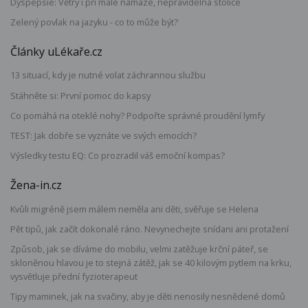
Dyspepsie: Větry i při malé námaze, nepravidelná stolice
Zelený povlak na jazyku - co to může být?
Články uLékaře.cz
13 situací, kdy je nutné volat záchrannou službu
Stáhněte si: První pomoc do kapsy
Co pomáhá na oteklé nohy? Podpořte správné proudění lymfy
TEST: Jak dobře se vyznáte ve svých emocích?
Výsledky testu EQ: Co prozradil váš emoční kompas?
Žena-in.cz
Kvůli migréně jsem málem neměla ani děti, svěřuje se Helena
Pět tipů, jak začít dokonalé ráno. Nevynechejte snídani ani protažení
Způsob, jak se díváme do mobilu, velmi zatěžuje krční páteř, se
skloněnou hlavou je to stejná zátěž, jak se 40 kilovým pytlem na krku,
vysvětluje přední fyzioterapeut
Tipy maminek, jak na svačiny, aby je děti nenosily nesnědené domů