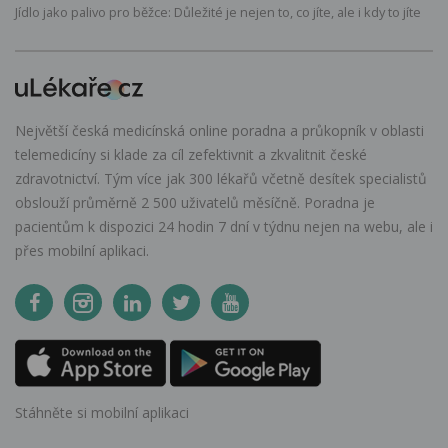
Jídlo jako palivo pro běžce: Důležité je nejen to, co jíte, ale i kdy to jíte
Největší česká medicínská online poradna a průkopník v oblasti
telemedicíny si klade za cíl zefektivnit a zkvalitnit české
zdravotnictví. Tým více jak 300 lékařů včetně desítek specialistů
obslouží průměrně 2 500 uživatelů měsíčně. Poradna je
pacientům k dispozici 24 hodin 7 dní v týdnu nejen na webu, ale i
přes mobilní aplikaci.
Stáhněte si mobilní aplikaci