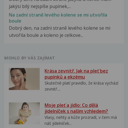
jakýsi bílý nejspíše pupínek,...
Na zadní straně levého kolene se mi utvořila
boule
Dobrý den, na zadni straně levého kolene se mi
utvořila boule a koleno je celkove...
MOHLO BY VÁS ZAJÍMAT
Krása zevnitř. Jak na pleť bez
pupínků a ekzému
Skutečně platí pravidlo, že krása vychází
zevnitř....
Moje pleť a jídlo: Co dělá
jídelníček s naším vzhledem?
Vlasy, nehty a kůže prozradí, v čem má
náš jídelníček...