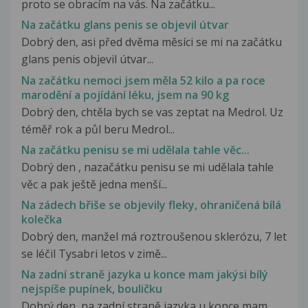
proto se obracím na vás. Na začátku...
Na začátku glans penis se objevil útvar
Dobrý den, asi před dvěma měsíci se mi na začátku
glans penis objevil útvar...
Na začátku nemoci jsem měla 52 kilo a pa roce
marodění a pojídání léku, jsem na 90 kg
Dobrý den, chtěla bych se vas zeptat na Medrol. Uz
téměř rok a půl beru Medrol...
Na začátku penisu se mi udělala tahle věc...
Dobrý den , nazačátku penisu se mi udělala tahle
věc a pak ještě jedna menší...
Na zádech břiše se objevily fleky, ohraničená bílá
kolečka
Dobrý den, manžel má roztroušenou sklerózu, 7 let
se léčil Tysabri letos v zimě...
Na zadní straně jazyka u konce mam jakýsi bílý
nejspíše pupínek, bouličku
Dobrý den, na zadní straně jazyka u konce mam