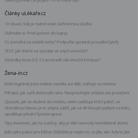
Články uLékaře.cz
13 situací, kdy je nutné volat záchrannou službu
Stáhněte si: První pomoc do kapsy
Co pomáhá na oteklé nohy? Podpořte správné proudění lymfy
TEST: Jak dobře se vyznáte ve svých emocích?
Výsledky testu EQ: Co prozradil váš emoční kompas?
Žena-in.cz
Kvůli migréně jsem málem neměla ani děti, svěřuje se Helena
Pět tipů, jak začít dokonalé ráno. Nevynechejte snídani ani protažení
Způsob, jak se díváme do mobilu, velmi zatěžuje krční páteř, se
skloněnou hlavou je to stejná zátěž, jak se 40 kilovým pytlem na krku,
vysvětluje přední fyzioterapeut
Tipy maminek, jak na svačiny, aby je děti nenosily nesnědené domů
Jídlo jako palivo pro běžce: Důležité je nejen to, co jíte, ale i kdy to jíte