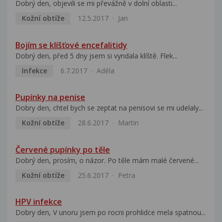
Dobrý den, objevili se mi převážně v dolní oblasti...
Kožní obtíže
12.5.2017
Jan
Bojím se klíšťové encefalitidy
Dobrý den, před 5 dny jsem si vyndala klíště. Flek...
Infekce
6.7.2017
Adéla
Pupínky na penise
Dobry den, chtel bych se zeptat na penisovi se mi udelaly...
Kožní obtíže
28.6.2017
Martin
Červené pupínky po těle
Dobrý den, prosím, o názor. Po těle mám malé červené...
Kožní obtíže
25.6.2017
Petra
HPV infekce
Dobry den, V unoru jsem po rocni prohlidce mela spatnou...