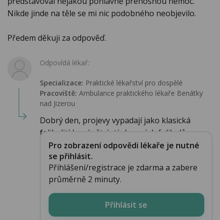
představoval nějakou pohlavně přenosnou nemoc.
Nikde jinde na těle se mi nic podobného neobjevilo.
Předem děkuji za odpověď.
Odpovídá lékař:
Specializace:
Praktické lékařství pro dospělé
Pracoviště:
Ambulance praktického lékaře Benátky
nad Jizerou
Dobrý den, projevy vypadají jako klasická
folikulitída, zánět ústí vlasových folikulů, o p...
Pro zobrazení odpovědi lékaře je nutné
se přihlásit.
Přihlášení/registrace je zdarma a zabere
průměrně 2 minuty.
Přihlásit se