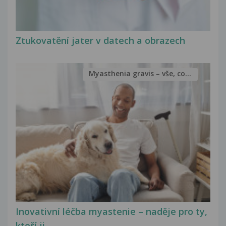
Ztukovatění jater v datech a obrazech
Myasthenia gravis – vše, co...
Inovativní léčba myastenie – naděje pro ty,
kteří ji...