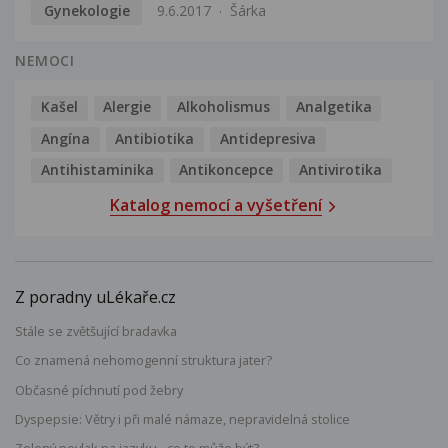
Gynekologie
9.6.2017
Šárka
NEMOCI
Kašel
Alergie
Alkoholismus
Analgetika
Angína
Antibiotika
Antidepresiva
Antihistaminika
Antikoncepce
Antivirotika
Katalog nemocí a vyšetření
Z poradny uLékaře.cz
Stále se zvětšující bradavka
Co znamená nehomogenní struktura jater?
Občasné píchnutí pod žebry
Dyspepsie: Větry i při malé námaze, nepravidelná stolice
Zelený povlak na jazyku - co to může být?