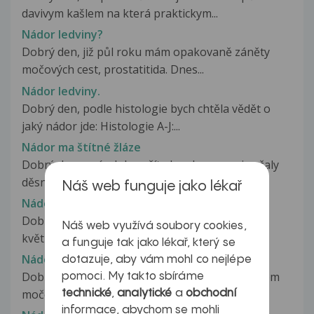
davivym kašlem na která praktickym...
Nádor ledviny?
Dobrý den, již půl roku mám opakovaně záněty
močových cest, prostatitida. Dnes...
Nádor ledviny.
Dobrý den, podle histologie bych chtěla vědět o
jaký nádor jde: Histologie A-J:...
Nádor ma štítné žláze
Dobrý den,nevím kde začít,ale od srpna mi začaly
děsně padat vlasy,po krevních...
Náš web funguje jako lékař
Nádor moč. měchýře
Dobrý den, paní doktorko, manželovi 58 let v
Náš web využívá soubory cookies,
květnu zjistili cystoskopicky Tu...
a funguje tak jako lékař, který se
Nádor močového měchýře
dotazuje, aby vám mohl co nejlépe
Dobrý den. Mému otci (1961) byl zjištěn karcinom
pomoci. My takto sbíráme
močového měchýře. Minulý měsíc...
technické
,
analytické
a
obchodní
informace, abychom se mohli