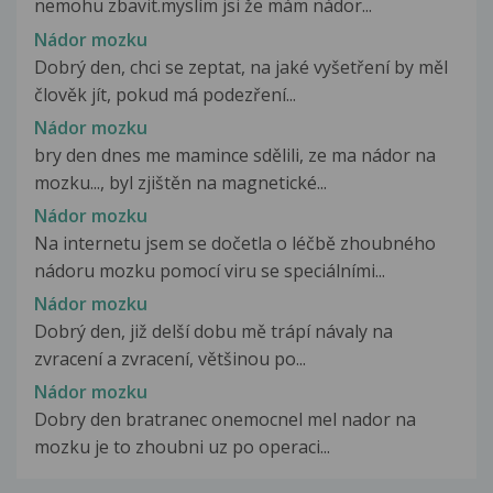
nemohu zbavit.myslím jsi že mám nádor...
Nádor mozku
Dobrý den, chci se zeptat, na jaké vyšetření by měl
člověk jít, pokud má podezření...
Nádor mozku
bry den dnes me mamince sdělili, ze ma nádor na
mozku..., byl zjištěn na magnetické...
Nádor mozku
Na internetu jsem se dočetla o léčbě zhoubného
nádoru mozku pomocí viru se speciálními...
Nádor mozku
Dobrý den, již delší dobu mě trápí návaly na
zvracení a zvracení, většinou po...
Nádor mozku
Dobry den bratranec onemocnel mel nador na
mozku je to zhoubni uz po operaci...