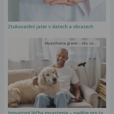
Ztukovatění jater v datech a obrazech
Myasthenia gravis – vše, co...
Inovativní léčba myastenie – naděje pro ty,