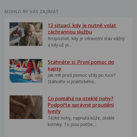
MOHLO BY VÁS ZAJÍMAT
13 situací, kdy je nutné volat
záchrannou službu
Rozpoznat, kdy je zdravotní stav vážný
a kdy už je...
Stáhněte si: První pomoc do
kapsy
Jak mít první pomoc vždy po ruce?
Stáhněte si praktického...
Co pomáhá na oteklé nohy?
Podpořte správné proudění
lymfy
Těžké nohy, napnutá kůže, oteklé
kotníky. To jsou potíže,...