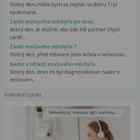
Dobrý den,chtěla bych se zeptat na dceru.Trpí
opakovaně...
Zánět močového měchýře po sexu
dobrý den, je možné, aby ode mě partner chytil
zánět...
Zánět močového měchýře ?
Dobrý den, před měsícem jsem ležela v nemocnici...
Nádor v oblasti močového měchýře
Dobrý den, dnes mi byl diagnostikovan nádor v
močovém...
DOPORUČUJEME
Nevolnost nemusí být nutnou...