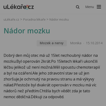
Menu
uLékaře.cz
Poradna lékaře
Nádor mozku
Nádor mozku
Mozek a nervy
Monika
15.10.2014
Dobrý den můj otec má už 15let nezhoubný nádor na
mozku.Byl operován 2krát.Po 15letech lékaři ukončili
léčbu jelikož už není možná.Měl spoustu chemoterapií
a byl na ozáření.Ale jeho zdravotní stav se už jen
zhoršuje.Je ochrnutý na pravou stranu a má výkyvy
nálad.Přestože byl dvakrát operován v mozku má víc
nádorů než předtím.Chtěla bych vědět zda je tato
nemoc dědičná.Děkuji za odpověd.