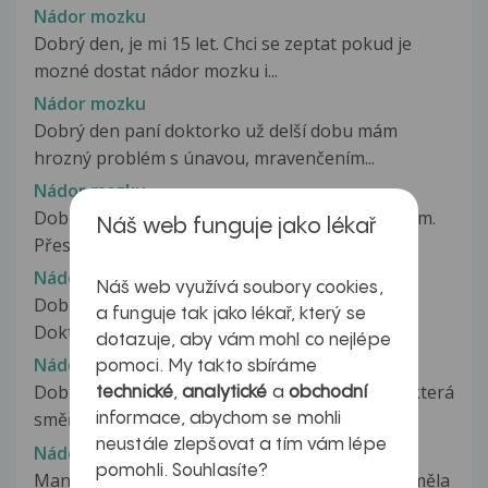
Nádor mozku
Dobrý den, je mi 15 let. Chci se zeptat pokud je
mozné dostat nádor mozku i...
Nádor mozku
Dobrý den paní doktorko už delší dobu mám
hrozný problém s únavou, mravenčením...
Nádor mozku
Dobrý den, obracím se na Vás s mým problémem.
Náš web funguje jako lékař
Přesně minulý čtvrtek při čekání...
Nádor mozku
Náš web využívá soubory cookies,
Dobrý večer, mohu se zeptat co to znamená.
a funguje tak jako lékař, který se
Doktor mi řekl pouze, že je to nádor...
dotazuje, aby vám mohl co nejlépe
Nádor mozku
pomoci. My takto sbíráme
Dobrý den, asi půl roku mě trápí ostrá bolest, která
technické
,
analytické
a
obchodní
směřuje do pravého spánku...
informace, abychom se mohli
neustále zlepšovat a tím vám lépe
Nádor mozku
pomohli. Souhlasíte?
Manželce začla váznout řeč měli jsme za to,že měla