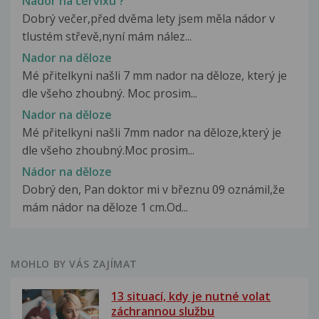
Nádor na cervixu ?
Dobrý večer,před dvěma lety jsem měla nádor v
tlustém střevě,nyní mám nález...
Nador na děloze
Mé přitelkyni našli 7 mm nador na děloze, který je
dle všeho zhoubný. Moc prosim...
Nador na děloze
Mé přitelkyni našli 7mm nador na děloze,který je
dle všeho zhoubný.Moc prosim...
Nádor na děloze
Dobrý den, Pan doktor mi v březnu 09 oznámil,že
mám nádor na děloze 1 cm.Od...
MOHLO BY VÁS ZAJÍMAT
13 situací, kdy je nutné volat
záchrannou službu