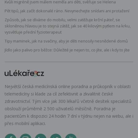
Kvůli migréně jsem málem neměla ani děti, svěřuje se Helena
Pět tipů, jak začít dokonalé ráno. Nevynechejte snídani ani protažení
Způsob, jak se díváme do mobilu, velmi zatěžuje krční páteř, se
skloněnou hlavou je to stejná zátěž, jak se 40 kilovým pytlem na krku,
vysvětluje přední fyzioterapeut
Tipy maminek, jak na svačiny, aby je děti nenosily nesnědené domů
Jídlo jako palivo pro běžce: Důležité je nejen to, co jíte, ale i kdy to jíte
Největší česká medicínská online poradna a průkopník v oblasti
telemedicíny si klade za cíl zefektivnit a zkvalitnit české
zdravotnictví. Tým více jak 300 lékařů včetně desítek specialistů
obslouží průměrně 2 500 uživatelů měsíčně. Poradna je
pacientům k dispozici 24 hodin 7 dní v týdnu nejen na webu, ale i
přes mobilní aplikaci.