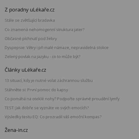
Z poradny uLékaře.cz
Stále se zvětšující bradavka
Co znamená nehomogenní struktura jater?
Občasné píchnutí pod žebry
Dyspepsie: Větry i při malé námaze, nepravidelná stolice
Zelený povlak na jazyku - co to může být?
Články uLékaře.cz
13 situací, kdy je nutné volat záchrannou službu
Stáhněte si: První pomoc do kapsy
Co pomáhá na oteklé nohy? Podpořte správné proudění lymfy
TEST: Jak dobře se vyznáte ve svých emocích?
Výsledky testu EQ: Co prozradil váš emoční kompas?
Žena-in.cz