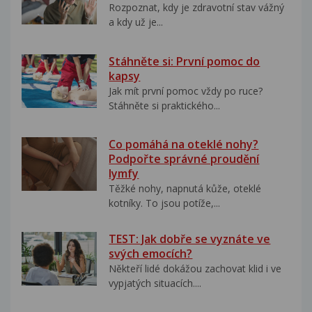
Rozpoznat, kdy je zdravotní stav vážný
a kdy už je...
Stáhněte si: První pomoc do
kapsy
Jak mít první pomoc vždy po ruce?
Stáhněte si praktického...
Co pomáhá na oteklé nohy?
Podpořte správné proudění
lymfy
Těžké nohy, napnutá kůže, oteklé
kotníky. To jsou potíže,...
TEST: Jak dobře se vyznáte ve
svých emocích?
Někteří lidé dokážou zachovat klid i ve
vypjatých situacích....