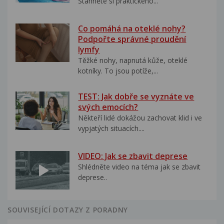
Stáhněte si praktického...
Co pomáhá na oteklé nohy?
Podpořte správné proudění
lymfy
Těžké nohy, napnutá kůže, oteklé
kotníky. To jsou potíže,...
TEST: Jak dobře se vyznáte ve
svých emocích?
Někteří lidé dokážou zachovat klid i ve
vypjatých situacích....
VIDEO: Jak se zbavit deprese
Shlédněte video na téma jak se zbavit
deprese..
SOUVISEJÍCÍ DOTAZY Z PORADNY