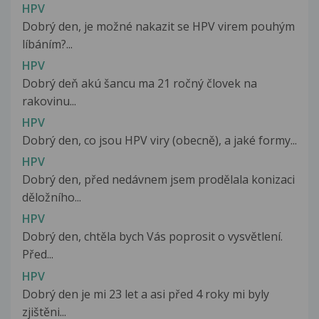
HPV
Dobrý den, je možné nakazit se HPV virem pouhým
líbáním?...
HPV
Dobrý deň akú šancu ma 21 ročný človek na
rakovinu...
HPV
Dobrý den, co jsou HPV viry (obecně), a jaké formy...
HPV
Dobrý den, před nedávnem jsem prodělala konizaci
děložního...
HPV
Dobrý den, chtěla bych Vás poprosit o vysvětlení.
Před...
HPV
Dobrý den je mi 23 let a asi před 4 roky mi byly
zjištěni...