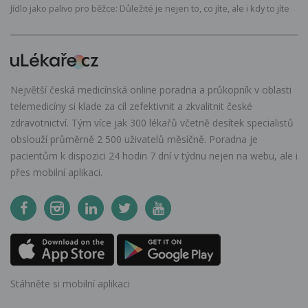
Jídlo jako palivo pro běžce: Důležité je nejen to, co jíte, ale i kdy to jíte
Největší česká medicínská online poradna a průkopník v oblasti
telemedicíny si klade za cíl zefektivnit a zkvalitnit české
zdravotnictví. Tým více jak 300 lékařů včetně desítek specialistů
obslouží průměrně 2 500 uživatelů měsíčně. Poradna je
pacientům k dispozici 24 hodin 7 dní v týdnu nejen na webu, ale i
přes mobilní aplikaci.
Stáhněte si mobilní aplikaci