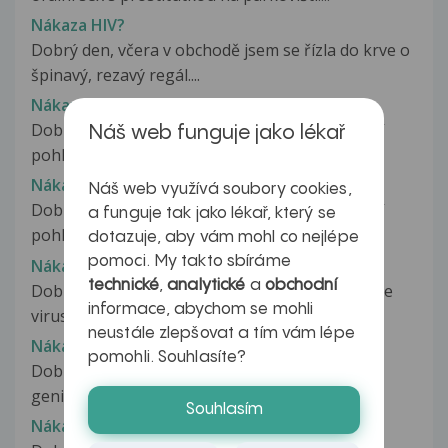
Nákaza HIV?
Dobrý den, včera v obchodě jsem se řízla do krve o
špinavý, rezavý regál....
Nákaza HIV?
Dobrý den asi před pěti měsíci jsem měla orální
Náš web funguje jako lékař
pohlavní styk s promiskuitní...
Nákaza HIV?
Náš web využívá soubory cookies,
Dobrý den asi před pěti měsíci jsem měla orální
a funguje tak jako lékař, který se
pohlavní styk s promiskuitní...
dotazuje, aby vám mohl co nejlépe
pomoci. My takto sbíráme
Nákaza HPV (zp. rakovinu děložního čípku)
technické
,
analytické
a
obchodní
Dobrý den, v diskuzi bylo několikrát uvedeno, že
informace, abychom se mohli
virus způsobující rakovinu...
neustále zlepšovat a tím vám lépe
Nákaza HPV virem
pomohli. Souhlasíte?
Dobrý den po nahmatani jsem nenašel nejspíš
genitální bradavice viz foto momentálně...
Souhlasím
Nákaza chlamydiemi