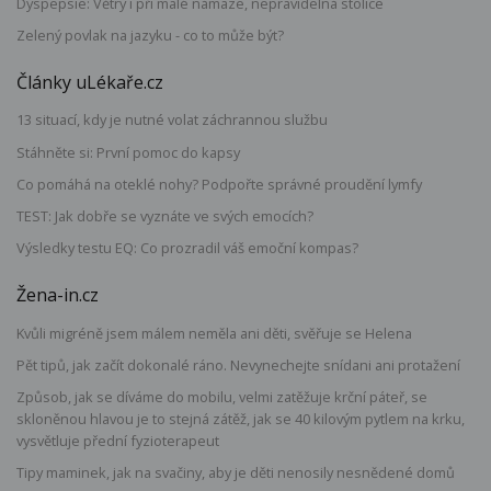
Dyspepsie: Větry i při malé námaze, nepravidelná stolice
Zelený povlak na jazyku - co to může být?
Články uLékaře.cz
13 situací, kdy je nutné volat záchrannou službu
Stáhněte si: První pomoc do kapsy
Co pomáhá na oteklé nohy? Podpořte správné proudění lymfy
TEST: Jak dobře se vyznáte ve svých emocích?
Výsledky testu EQ: Co prozradil váš emoční kompas?
Žena-in.cz
Kvůli migréně jsem málem neměla ani děti, svěřuje se Helena
Pět tipů, jak začít dokonalé ráno. Nevynechejte snídani ani protažení
Způsob, jak se díváme do mobilu, velmi zatěžuje krční páteř, se
skloněnou hlavou je to stejná zátěž, jak se 40 kilovým pytlem na krku,
vysvětluje přední fyzioterapeut
Tipy maminek, jak na svačiny, aby je děti nenosily nesnědené domů