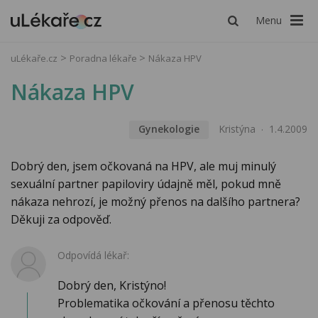
Menu
uLékaře.cz
Poradna lékaře
Nákaza HPV
Nákaza HPV
Gynekologie
Kristýna
1.4.2009
Dobrý den, jsem očkovaná na HPV, ale muj minulý
sexuální partner papiloviry údajně měl, pokud mně
nákaza nehrozí, je možný přenos na dalšího partnera?
Děkuji za odpověď.
Odpovídá lékař:
Dobrý den, Kristýno!
Problematika očkování a přenosu těchto