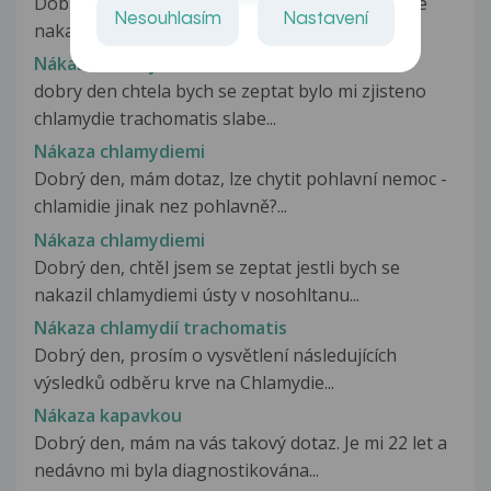
Dobrý den,chtěla jsemse zeptat zda je možné se
Nesouhlasím
Nastavení
nakazit pohlavními chlamydiemi...
Nákaza chlamydiemi
dobry den chtela bych se zeptat bylo mi zjisteno
chlamydie trachomatis slabe...
Nákaza chlamydiemi
Dobrý den, mám dotaz, lze chytit pohlavní nemoc -
chlamidie jinak nez pohlavně?...
Nákaza chlamydiemi
Dobrý den, chtěl jsem se zeptat jestli bych se
nakazil chlamydiemi ústy v nosohltanu...
Nákaza chlamydií trachomatis
Dobrý den, prosím o vysvětlení následujících
výsledků odběru krve na Chlamydie...
Nákaza kapavkou
Dobrý den, mám na vás takový dotaz. Je mi 22 let a
nedávno mi byla diagnostikována...