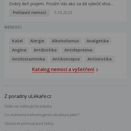
Dobrý deň prajem. Prosím Vás ako sa dá vyliečiť vírus...
Pohlavní nemoci
5.10.2023
NEMOCI
Kašel
Alergie
Alkoholismus
Analgetika
Angína
Antibiotika
Antidepresiva
Antihistaminika
Antikoncepce
Antivirotika
Katalog nemocí a vyšetření
Z poradny uLékaře.cz
Stále se zvětšující bradavka
Co znamená nehomogenní struktura jater?
Občasné píchnutí pod žebry