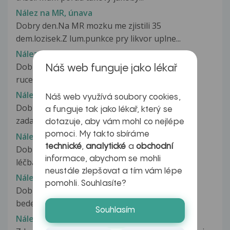
Nález na MR, únava
Dobry den.Na MR mozku me zjistili 35
dem.lozisek.Z lum.punkce pry likvor uplne...
Nález na MRI
Dobrý den, asi měsíc cítím brnění v levé noze a
Náš web funguje jako lékař
ruce, občas se mi zatočí hlava....
Nález na MRI
Náš web využívá soubory cookies,
Dobry den, Chcel by som sa opytat na bolesti v
a funguje tak jako lékař, který se
zadach.Bol som na MR a v prilohe...
dotazuje, aby vám mohl co nejlépe
pomoci. My takto sbíráme
Nález na MRI
technické
,
analytické
a
obchodní
Dobrý den chtěla bych se zeptat jak bude moje
informace, abychom se mohli
léčba pokračovat zasílám i výsledek...
neustále zlepšovat a tím vám lépe
Nález na MRI
pomohli. Souhlasíte?
Dobrý den, již několik měsíců mě trápí bolest v
bederní oblasti, která vystřeluje...
Souhlasím
Nález na MRI - páteř