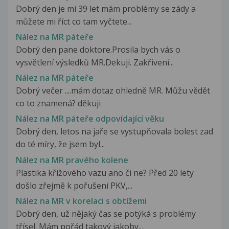
Dobrý den je mi 39 let mám problémy se zády a
můžete mi říct co tam vyčtete...
Nález na MR páteře
Dobrý den pane doktore.Prosila bych vás o
vysvětlení výsledků MR.Dekuji. Zakřivení...
Nález na MR páteře
Dobrý večer ....mám dotaz ohledně MR. Můžu vědět
co to znamená? děkuji
Nález na MR páteře odpovídající věku
Dobrý den, letos na jaře se vystupňovala bolest zad
do té míry, že jsem byl...
Nález na MR pravého kolene
Plastika křížového vazu ano či ne? Před 20 lety
došlo zřejmě k pořušení PKV,...
Nález na MR v korelaci s obtížemi
Dobrý den, už nějaký čas se potýká s problémy
třísel. Mám pořád takový jakoby...