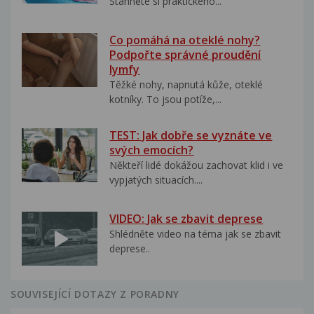
Stáhněte si praktického...
Co pomáhá na oteklé nohy?
Podpořte správné proudění
lymfy
Těžké nohy, napnutá kůže, oteklé
kotníky. To jsou potíže,...
TEST: Jak dobře se vyznáte ve
svých emocích?
Někteří lidé dokážou zachovat klid i ve
vypjatých situacích....
VIDEO: Jak se zbavit deprese
Shlédněte video na téma jak se zbavit
deprese..
SOUVISEJÍCÍ DOTAZY Z PORADNY