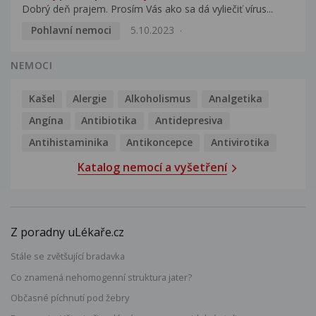
Dobrý deň prajem. Prosím Vás ako sa dá vyliečiť vírus...
Pohlavní nemoci
5.10.2023
NEMOCI
Kašel
Alergie
Alkoholismus
Analgetika
Angína
Antibiotika
Antidepresiva
Antihistaminika
Antikoncepce
Antivirotika
Katalog nemocí a vyšetření
Z poradny uLékaře.cz
Stále se zvětšující bradavka
Co znamená nehomogenní struktura jater?
Občasné píchnutí pod žebry