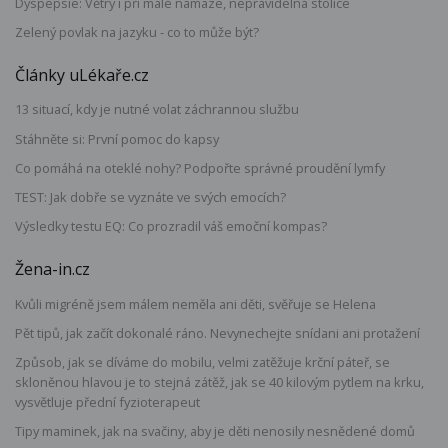
Dyspepsie: Větry i při malé námaze, nepravidelná stolice
Zelený povlak na jazyku - co to může být?
Články uLékaře.cz
13 situací, kdy je nutné volat záchrannou službu
Stáhněte si: První pomoc do kapsy
Co pomáhá na oteklé nohy? Podpořte správné proudění lymfy
TEST: Jak dobře se vyznáte ve svých emocích?
Výsledky testu EQ: Co prozradil váš emoční kompas?
Žena-in.cz
Kvůli migréně jsem málem neměla ani děti, svěřuje se Helena
Pět tipů, jak začít dokonalé ráno. Nevynechejte snídani ani protažení
Způsob, jak se díváme do mobilu, velmi zatěžuje krční páteř, se
skloněnou hlavou je to stejná zátěž, jak se 40 kilovým pytlem na krku,
vysvětluje přední fyzioterapeut
Tipy maminek, jak na svačiny, aby je děti nenosily nesnědené domů