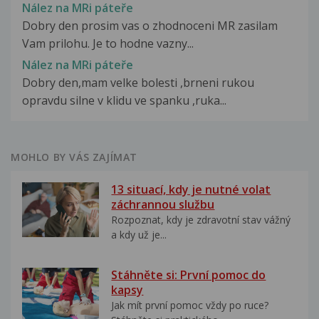
Nález na MRi páteře
Dobry den prosim vas o zhodnoceni MR zasilam
Vam prilohu. Je to hodne vazny...
Nález na MRi páteře
Dobry den,mam velke bolesti ,brneni rukou
opravdu silne v klidu ve spanku ,ruka...
MOHLO BY VÁS ZAJÍMAT
13 situací, kdy je nutné volat
záchrannou službu
Rozpoznat, kdy je zdravotní stav vážný
a kdy už je...
Stáhněte si: První pomoc do
kapsy
Jak mít první pomoc vždy po ruce?