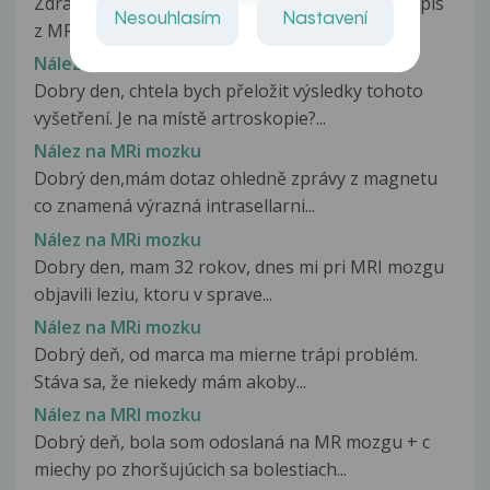
Zdravím,prosímVás viete mi prosím vysvetliť popis
Nesouhlasím
Nastavení
z MR krčnej chrbtice C? Prikladám...
Nález na MRI kolene
Dobry den, chtela bych přeložit výsledky tohoto
vyšetření. Je na místě artroskopie?...
Nález na MRi mozku
Dobrý den,mám dotaz ohledně zprávy z magnetu
co znamená výrazná intrasellarni...
Nález na MRi mozku
Dobry den, mam 32 rokov, dnes mi pri MRI mozgu
objavili leziu, ktoru v sprave...
Nález na MRi mozku
Dobrý deň, od marca ma mierne trápi problém.
Stáva sa, že niekedy mám akoby...
Nález na MRI mozku
Dobrý deň, bola som odoslaná na MR mozgu + c
miechy po zhoršujúcich sa bolestiach...