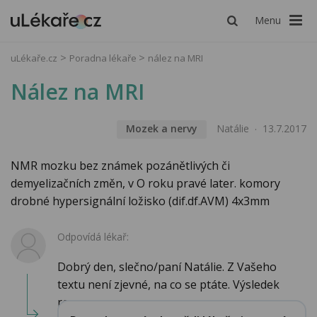
Menu
uLékaře.cz
Poradna lékaře
nález na MRI
Nález na MRI
Mozek a nervy
Natálie
13.7.2017
NMR mozku bez známek pozánětlivých či
demyelizačních změn, v O roku pravé later. komory
drobné hypersignální ložisko (dif.df.AVM) 4x3mm
Odpovídá lékař:
Dobrý den, slečno/paní Natálie. Z Vašeho
textu není zjevné, na co se ptáte. Výsledek
rezona...