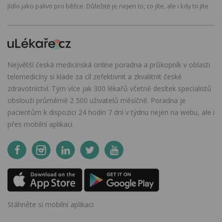
Jídlo jako palivo pro běžce: Důležité je nejen to, co jíte, ale i kdy to jíte
Největší česká medicínská online poradna a průkopník v oblasti
telemedicíny si klade za cíl zefektivnit a zkvalitnit české
zdravotnictví. Tým více jak 300 lékařů včetně desítek specialistů
obslouží průměrně 2 500 uživatelů měsíčně. Poradna je
pacientům k dispozici 24 hodin 7 dní v týdnu nejen na webu, ale i
přes mobilní aplikaci.
Stáhněte si mobilní aplikaci