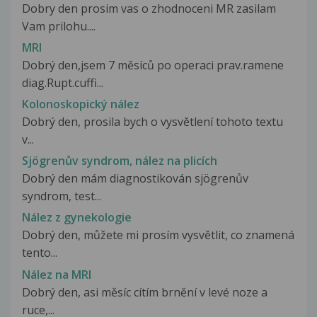
Dobry den prosim vas o zhodnoceni MR zasilam
Vam prilohu....
MRI
Dobrý den,jsem 7 měsíců po operaci prav.ramene
diag.Rupt.cuffi...
Kolonoskopický nález
Dobrý den, prosila bych o vysvětlení tohoto textu
v...
Sjögrenův syndrom, nález na plicích
Dobrý den mám diagnostikován sjögrenův
syndrom, test...
Nález z gynekologie
Dobrý den, můžete mi prosím vysvětlit, co znamená
tento...
Nález na MRI
Dobrý den, asi měsíc cítím brnění v levé noze a
ruce,...