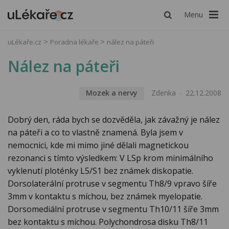
Menu
uLékaře.cz
Poradna lékaře
nález na páteři
Nález na páteři
Mozek a nervy
Zdenka
22.12.2008
Dobrý den, ráda bych se dozvěděla, jak závažný je nález
na páteři a co to vlastně znamená. Byla jsem v
nemocnici, kde mi mimo jiné dělali magnetickou
rezonanci s tímto výsledkem: V LSp krom minimálního
vyklenutí ploténky L5/S1 bez známek diskopatie.
Dorsolaterální protruse v segmentu Th8/9 vpravo šíře
3mm v kontaktu s míchou, bez známek myelopatie.
Dorsomediální protruse v segmentu Th10/11 šíře 3mm
bez kontaktu s míchou. Polychondrosa disku Th8/11