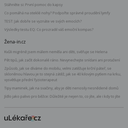
Stáhněte si: První pomoc do kapsy
Co pomáhá na oteklé nohy? Podpořte správné proudění lymfy
TEST: Jak dobře se vyznáte ve svých emocích?
Výsledky testu EQ: Co prozradil váš emoční kompas?
Žena-in.cz
Kvůli migréně jsem málem neměla ani děti, svěřuje se Helena
Pět tipů, jak začít dokonalé ráno. Nevynechejte snídani ani protažení
Způsob, jak se díváme do mobilu, velmi zatěžuje krční páteř, se
skloněnou hlavou je to stejná zátěž, jak se 40 kilovým pytlem na krku,
vysvětluje přední fyzioterapeut
Tipy maminek, jak na svačiny, aby je děti nenosily nesnědené domů
Jídlo jako palivo pro běžce: Důležité je nejen to, co jíte, ale i kdy to jíte