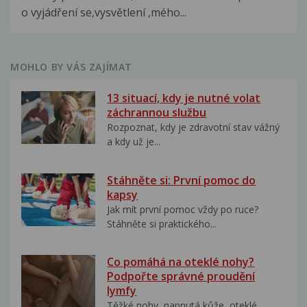
o vyjádření se,vysvětlení ,mého...
MOHLO BY VÁS ZAJÍMAT
13 situací, kdy je nutné volat
záchrannou službu
Rozpoznat, kdy je zdravotní stav vážný
a kdy už je...
Stáhněte si: První pomoc do
kapsy
Jak mít první pomoc vždy po ruce?
Stáhněte si praktického...
Co pomáhá na oteklé nohy?
Podpořte správné proudění
lymfy
Těžké nohy, napnutá kůže, oteklé