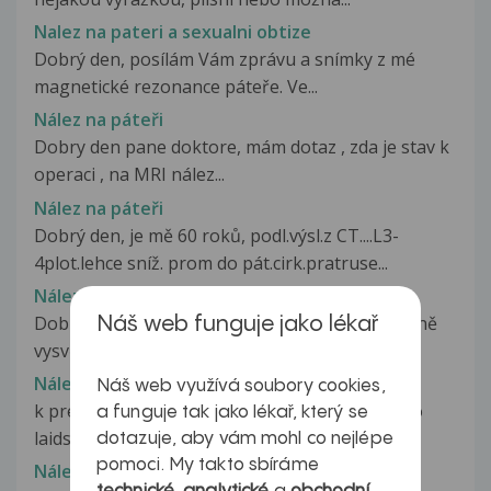
Nalez na pateri a sexualni obtize
Dobrý den, posílám Vám zprávu a snímky z mé
magnetické rezonance páteře. Ve...
Nález na páteři
Dobry den pane doktore, mám dotaz , zda je stav k
operaci , na MRI nález...
Nález na páteři
Dobrý den, je mě 60 roků, podl.výsl.z CT....L3-
4plot.lehce sníž. prom do pát.cirk.pratruse...
Nález na páteři
Dobrý den .Obracím se na vás s dotazem ohledně
Náš web funguje jako lékař
vysvětlení těchto pojmů ,které...
Nález na páteři
Náš web využívá soubory cookies,
k predchuzimu dotazu zasilam snimky prosim o
a funguje tak jako lékař, který se
laidske vysvetleni dekuji popis...
dotazuje, aby vám mohl co nejlépe
pomoci. My takto sbíráme
Nález na páteři