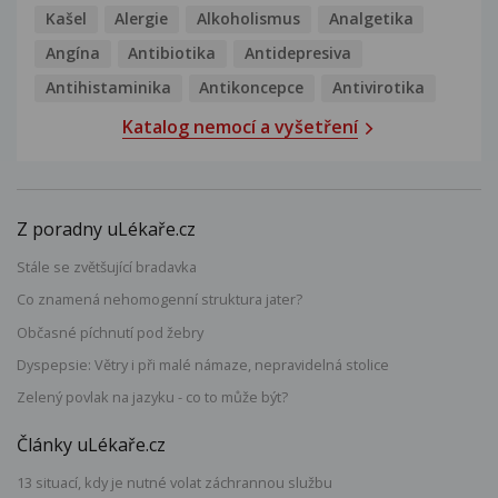
Kašel
Alergie
Alkoholismus
Analgetika
Angína
Antibiotika
Antidepresiva
Antihistaminika
Antikoncepce
Antivirotika
Katalog nemocí a vyšetření
Z poradny uLékaře.cz
Stále se zvětšující bradavka
Co znamená nehomogenní struktura jater?
Občasné píchnutí pod žebry
Dyspepsie: Větry i při malé námaze, nepravidelná stolice
Zelený povlak na jazyku - co to může být?
Články uLékaře.cz
13 situací, kdy je nutné volat záchrannou službu