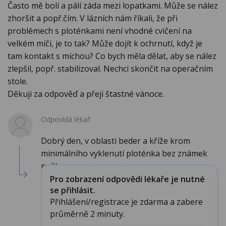
Často mě bolí a pálí záda mezi lopatkami. Může se nález
zhoršit a popř.čím. V lázních nám říkali, že při
problémech s ploténkami není vhodné cvičení na
velkém míči, je to tak? Může dojít k ochrnutí, když je
tam kontakt s míchou? Co bych měla dělat, aby se nález
zlepšil, popř. stabilizoval. Nechci skončit na operačním
stole.
Děkuji za odpověď a přeji štastné vánoce.
Odpovídá lékař:
Dobrý den, v oblasti beder a kříže krom
minimálního vyklenutí ploténka bez známek
poškozen...
Pro zobrazení odpovědi lékaře je nutné
se přihlásit.
Přihlášení/registrace je zdarma a zabere
průměrně 2 minuty.