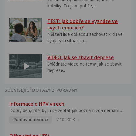
kotníky. To jsou potíže,...
TEST: Jak dobře se vyznáte ve
svých emocích?
Někteří lidé dokážou zachovat klid i ve
vypjatých situacích....
VIDEO: Jak se zbavit deprese
Shlédněte video na téma jak se zbavit
deprese..
SOUVISEJÍCÍ DOTAZY Z PORADNY
Informace o HPV virech
Dobrý den,chtěl bych se zeptat,jak poznám zda nemám...
Pohlavní nemoci
7.10.2023
Očkování na HPV