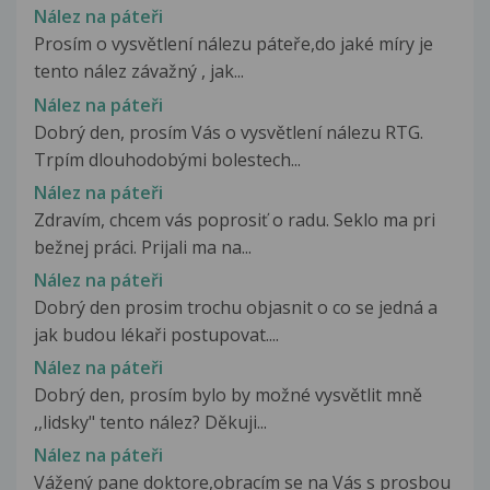
Nález na páteři
Prosím o vysvětlení nálezu páteře,do jaké míry je
tento nález závažný , jak...
Nález na páteři
Dobrý den, prosím Vás o vysvětlení nálezu RTG.
Trpím dlouhodobými bolestech...
Nález na páteři
Zdravím, chcem vás poprosiť o radu. Seklo ma pri
bežnej práci. Prijali ma na...
Nález na páteři
Dobrý den prosim trochu objasnit o co se jedná a
jak budou lékaři postupovat....
Nález na páteři
Dobrý den, prosím bylo by možné vysvětlit mně
,,lidsky" tento nález? Děkuji...
Nález na páteři
Vážený pane doktore,obracím se na Vás s prosbou