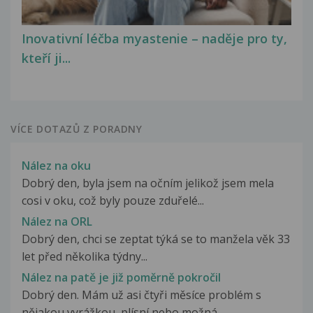
Inovativní léčba myastenie – naděje pro ty,
kteří ji...
VÍCE DOTAZŮ Z PORADNY
Nález na oku
Dobrý den, byla jsem na očním jelikož jsem mela
cosi v oku, což byly pouze zduřelé...
Nález na ORL
Dobrý den, chci se zeptat týká se to manžela věk 33
let před několika týdny...
Nález na patě je již poměrně pokročil
Dobrý den. Mám už asi čtyři měsíce problém s
nějakou vyrážkou, plísní nebo možná...