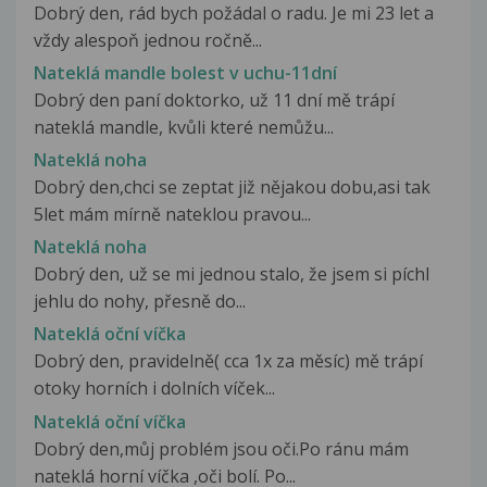
Dobrý den, rád bych požádal o radu. Je mi 23 let a
vždy alespoň jednou ročně...
Nateklá mandle bolest v uchu-11dní
Dobrý den paní doktorko, už 11 dní mě trápí
nateklá mandle, kvůli které nemůžu...
Nateklá noha
Dobrý den,chci se zeptat již nějakou dobu,asi tak
5let mám mírně nateklou pravou...
Nateklá noha
Dobrý den, už se mi jednou stalo, že jsem si píchl
jehlu do nohy, přesně do...
Nateklá oční víčka
Dobrý den, pravidelně( cca 1x za měsíc) mě trápí
otoky horních i dolních víček...
Nateklá oční víčka
Dobrý den,můj problém jsou oči.Po ránu mám
nateklá horní víčka ,oči bolí. Po...