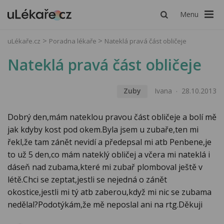
Menu
uLékaře.cz
Poradna lékaře
Nateklá pravá část obličeje
Nateklá pravá část obličeje
Zuby
Ivana
28.10.2013
Dobrý den,mám nateklou pravou část obličeje a bolí mě
jak kdyby kost pod okem.Byla jsem u zubaře,ten mi
řekl,že tam zánět nevidí a předepsal mi atb Penbene,je
to už 5 den,co mám nateklý obličej a včera mi nateklá i
dáseň nad zubama,které mi zubař plomboval ještě v
létě.Chci se zeptat,jestli se nejedná o zánět
okostice,jestli mi tý atb zaberou,když mi nic se zubama
nedělal?Podotýkám,že mě neposlal ani na rtg.Děkuji