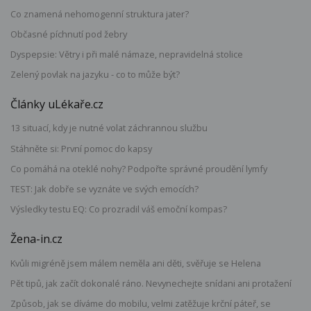
Co znamená nehomogenní struktura jater?
Občasné píchnutí pod žebry
Dyspepsie: Větry i při malé námaze, nepravidelná stolice
Zelený povlak na jazyku - co to může být?
Články uLékaře.cz
13 situací, kdy je nutné volat záchrannou službu
Stáhněte si: První pomoc do kapsy
Co pomáhá na oteklé nohy? Podpořte správné proudění lymfy
TEST: Jak dobře se vyznáte ve svých emocích?
Výsledky testu EQ: Co prozradil váš emoční kompas?
Žena-in.cz
Kvůli migréně jsem málem neměla ani děti, svěřuje se Helena
Pět tipů, jak začít dokonalé ráno. Nevynechejte snídani ani protažení
Způsob, jak se díváme do mobilu, velmi zatěžuje krční páteř, se