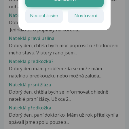
noha + křeče.Má na ni velké...
Nateklá pravá strana krku (uzliny)
Nesouhlasím
Nastavení
Dobrý den, již jsem Vás jednou prosila o radu
.Jednalo se o pupínky na kořena...
Nateklá pravá uzlina
Dobry den, chtela bych moc poprosit o zhodnoceni
meho stavu. V utery rano jsem...
Natekla predkozka?
Dobrý den mám problém zda se mi že mám
nateklou predkouzku nebo možná zaluda...
Nateklá prsní žláza
Dobrý den, chtěla bych se informovat ohledně
nateklé prsní žlázy. Už cca 2...
Nateklá předkožka
Dobrý den, paní doktorko. Mám už rok přítelkyní a
spávali jsme spolu pouze s...