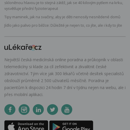
skloněnou hlavou je to stejná zátěž, jak se 40 kilovým pytlem na krku,
vysvětluje přední fyzioterapeut
Tipy maminek, jak na svačiny, aby je děti nenosily nesnědené domů
Jídlo jako palivo pro běžce: Důležité je nejen to, co jíte, ale i kdy to jíte
Největší česká medicínská online poradna a průkopník v oblasti
telemedicíny si klade za cíl zefektivnit a zkvalitnit české
zdravotnictví. Tým více jak 300 lékařů včetně desítek specialistů
obslouží průměrně 2 500 uživatelů měsíčně. Poradna je
pacientům k dispozici 24 hodin 7 dní v týdnu nejen na webu, ale i
přes mobilní aplikaci.