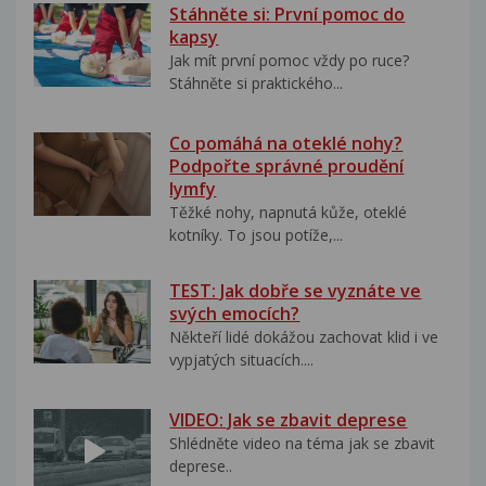
Stáhněte si: První pomoc do
kapsy
Jak mít první pomoc vždy po ruce?
Stáhněte si praktického...
Co pomáhá na oteklé nohy?
Podpořte správné proudění
lymfy
Těžké nohy, napnutá kůže, oteklé
kotníky. To jsou potíže,...
TEST: Jak dobře se vyznáte ve
svých emocích?
Někteří lidé dokážou zachovat klid i ve
vypjatých situacích....
VIDEO: Jak se zbavit deprese
Shlédněte video na téma jak se zbavit
deprese..