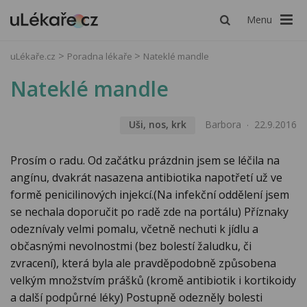
Menu
uLékaře.cz
Poradna lékaře
Nateklé mandle
Nateklé mandle
Uši, nos, krk
Barbora
22.9.2016
Prosím o radu. Od začátku prázdnin jsem se léčila na
angínu, dvakrát nasazena antibiotika napotřetí už ve
formě penicilinových injekcí.(Na infekční oddělení jsem
se nechala doporučit po radě zde na portálu) Příznaky
odeznívaly velmi pomalu, včetně nechuti k jídlu a
občasnými nevolnostmi (bez bolestí žaludku, či
zvracení), která byla ale pravděpodobně způsobena
velkým množstvím prášků (kromě antibiotik i kortikoidy
a další podpůrné léky) Postupně odezněly bolesti