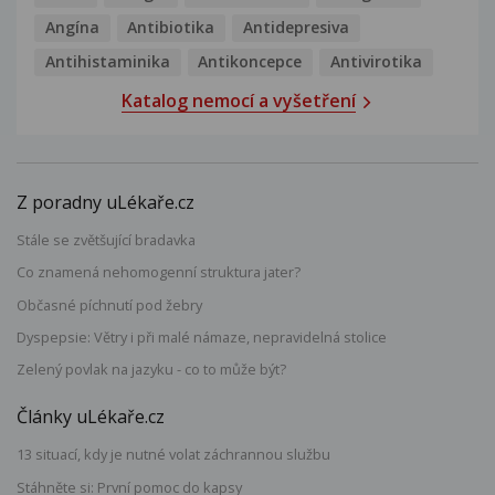
Angína
Antibiotika
Antidepresiva
Antihistaminika
Antikoncepce
Antivirotika
Katalog nemocí a vyšetření
Z poradny uLékaře.cz
Stále se zvětšující bradavka
Co znamená nehomogenní struktura jater?
Občasné píchnutí pod žebry
Dyspepsie: Větry i při malé námaze, nepravidelná stolice
Zelený povlak na jazyku - co to může být?
Články uLékaře.cz
13 situací, kdy je nutné volat záchrannou službu
Stáhněte si: První pomoc do kapsy