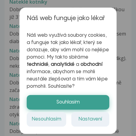
Nateklé kotníky
Dobrý den, úvodem musím říci,že jsem diabetičkou
již 31 let a jsem již 10 let...
Náš web funguje jako lékař
Nateklé kotníky
Dobrý den, úvodem musím říci,že je mi 34 let a jsem
Náš web využívá soubory cookies,
diabetičkou již 31 let...
a funguje tak jako lékař, který se
Natekle kotniky (rosol?)
dotazuje, aby vám mohl co nejlépe
pomoci. My takto sbíráme
Dobry vecer, je mi 60 let, jsem obezni (162cm/84kg).
technické
,
analytické
a
obchodní
nekolik let mam natekle...
informace, abychom se mohli
Nateklé krční mandle
neustále zlepšovat a tím vám lépe
Dobrý den, prosím Vás o radu.V pondělí večer mě
pomohli. Souhlasíte?
začalo pobolívat v krku, druhý...
Natekle lytka a paleni
Souhlasím
zdravym pane doktore. dva mesice mne palej a
otykaj mi lytka u obou nohou,ale...
Nesouhlasím
Nastavení
Nateklé lýtko bez bolesti
Dobrý den, poslední měsíc mám časově náročné