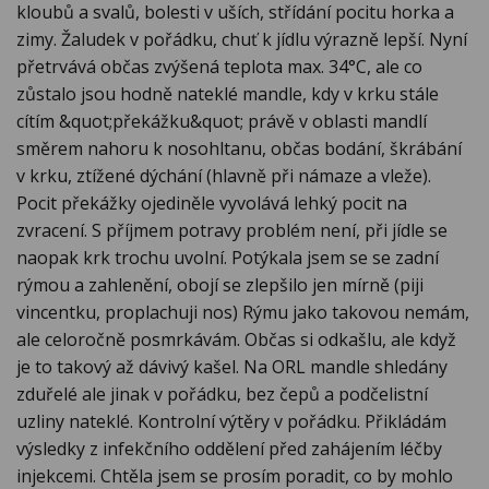
kloubů a svalů, bolesti v uších, střídání pocitu horka a
zimy. Žaludek v pořádku, chuť k jídlu výrazně lepší. Nyní
přetrvává občas zvýšená teplota max. 34°C, ale co
zůstalo jsou hodně nateklé mandle, kdy v krku stále
cítím &quot;překážku&quot; právě v oblasti mandlí
směrem nahoru k nosohltanu, občas bodání, škrábání
v krku, ztížené dýchání (hlavně při námaze a vleže).
Pocit překážky ojediněle vyvolává lehký pocit na
zvracení. S příjmem potravy problém není, při jídle se
naopak krk trochu uvolní. Potýkala jsem se se zadní
rýmou a zahlenění, obojí se zlepšilo jen mírně (piji
vincentku, proplachuji nos) Rýmu jako takovou nemám,
ale celoročně posmrkávám. Občas si odkašlu, ale když
je to takový až dávivý kašel. Na ORL mandle shledány
zduřelé ale jinak v pořádku, bez čepů a podčelistní
uzliny nateklé. Kontrolní výtěry v pořádku. Přikládám
výsledky z infekčního oddělení před zahájením léčby
injekcemi. Chtěla jsem se prosím poradit, co by mohlo