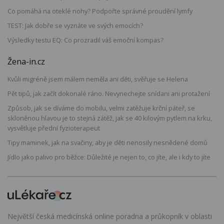
Co pomáhá na oteklé nohy? Podpořte správné proudění lymfy
TEST: Jak dobře se vyznáte ve svých emocích?
Výsledky testu EQ: Co prozradil váš emoční kompas?
Žena-in.cz
Kvůli migréně jsem málem neměla ani děti, svěřuje se Helena
Pět tipů, jak začít dokonalé ráno. Nevynechejte snídani ani protažení
Způsob, jak se díváme do mobilu, velmi zatěžuje krční páteř, se
skloněnou hlavou je to stejná zátěž, jak se 40 kilovým pytlem na krku,
vysvětluje přední fyzioterapeut
Tipy maminek, jak na svačiny, aby je děti nenosily nesnědené domů
Jídlo jako palivo pro běžce: Důležité je nejen to, co jíte, ale i kdy to jíte
Největší česká medicínská online poradna a průkopník v oblasti