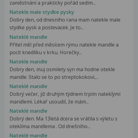
zaměstnání a prakticky pořád sedím...
Natekle male stydke pysky
Dobry den, od dnesniho rana mam natekle male
stydke pysk a postevacek. Je to...
Nateklé mandle
Přítel měl před měsícem rýmu natekle mandle a
pocit knedlíku v krku. Horečky...
Natekle mandle
Dobry den, muj osmilety syn ma hodne otekle
mandle. Stalo se to po streptokokovi,...
Nateklé mandle
Dobrý večer, již druhým týdnem trpím nateklými
mandlemi. Lékař usoudil, že mám...
Nateklé mandle
Dobrý den. Ma 13letá dcera se vrátila s výletu s
oteklíma mandlema . Od dnešního...
Nateklé mandle