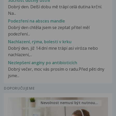
Suchost dutiny ústní
Dobrý den. Delší dobu mě trápí celá dutina krční.
Na...
Podezření na absces mandle
Dobrý den chtěla jsem se zeptat přitel měl
podezření...
Nachlazení, rýma, bolesti v krku
Dobrý den, již 14 dní mne trápí asi viróza nebo
nachlazení,...
Nezlepšení angíny po antibioticích
Dobrý večer, moc vás prosím o radu.Před pěti dny
jsme...
DOPORUČUJEME
Nevolnost nemusí být nutnou...