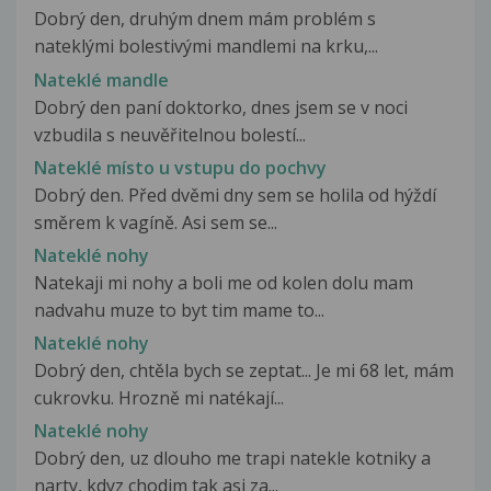
Dobrý den, druhým dnem mám problém s
nateklými bolestivými mandlemi na krku,...
Nateklé mandle
Dobrý den paní doktorko, dnes jsem se v noci
vzbudila s neuvěřitelnou bolestí...
Nateklé místo u vstupu do pochvy
Dobrý den. Před dvěmi dny sem se holila od hýždí
směrem k vagíně. Asi sem se...
Nateklé nohy
Natekaji mi nohy a boli me od kolen dolu mam
nadvahu muze to byt tim mame to...
Nateklé nohy
Dobrý den, chtěla bych se zeptat... Je mi 68 let, mám
cukrovku. Hrozně mi natékají...
Nateklé nohy
Dobrý den, uz dlouho me trapi natekle kotniky a
narty, kdyz chodim tak asi za...