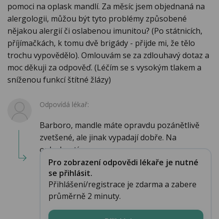
pomoci na oplask mandlí. Za měsíc jsem objednaná na
alergologii, můžou být tyto problémy způsobené
nějakou alergií či oslabenou imunitou? (Po státnicích,
příjímačkách, k tomu dvě brigády - přijde mi, že tělo
trochu vypovědělo). Omlouvám se za zdlouhavý dotaz a
moc děkuji za odpověď. (Léčím se s vysokým tlakem a
sníženou funkcí štítné žlázy)
Odpovídá lékař:
Barboro, mandle máte opravdu pozánětlivě
zvetšené, ale jinak vypadají dobře. Na
oplasknutí ...
Pro zobrazení odpovědi lékaře je nutné
se přihlásit.
Přihlášení/registrace je zdarma a zabere
průměrně 2 minuty.