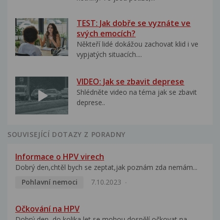
TEST: Jak dobře se vyznáte ve
svých emocích?
Někteří lidé dokážou zachovat klid i ve
vypjatých situacích....
VIDEO: Jak se zbavit deprese
Shlédněte video na téma jak se zbavit
deprese..
SOUVISEJÍCÍ DOTAZY Z PORADNY
Informace o HPV virech
Dobrý den,chtěl bych se zeptat,jak poznám zda nemám...
Pohlavní nemoci
7.10.2023
Očkování na HPV
Dobrý den, do kolika let se mohou dospělí očkovat na...