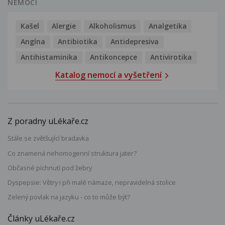
NEMOCI
Kašel
Alergie
Alkoholismus
Analgetika
Angína
Antibiotika
Antidepresiva
Antihistaminika
Antikoncepce
Antivirotika
Katalog nemocí a vyšetření
Z poradny uLékaře.cz
Stále se zvětšující bradavka
Co znamená nehomogenní struktura jater?
Občasné píchnutí pod žebry
Dyspepsie: Větry i při malé námaze, nepravidelná stolice
Zelený povlak na jazyku - co to může být?
Články uLékaře.cz