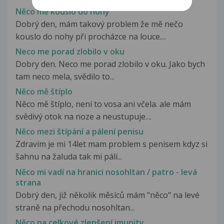
Něco mě kouslo do nohy
Dobrý den, mám takový problem že mě nečo
kouslo do nohy při procházce na louce....
Neco me porad zlobilo v oku
Dobry den. Neco me porad zlobilo v oku. Jako bych
tam neco mela, svědilo to...
Něco mě štíplo
Něco mě štíplo, není to vosa ani včela. ale mám
svědivý otok na noze a neustupuje....
Něco mezi štípání a pálení penisu
Zdravim je mi 14let mam problem s penisem kdyz si
šahnu na žaluda tak mi pálí...
Něco mi vadí na hranici nosohltan / patro - levá
strana
Dobrý den, již několik měsíců mám "něco" na levé
straně na přechodu nosohltan...
Něco na celkové zlepšení imunity