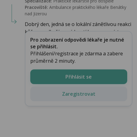
Specializace:
Praktické lékařství pro dospělé
Pracoviště:
Ambulance praktického lékaře Benátky
nad Jizerou
Dobrý den, jedná se o lokální zánětlivou reakci
kůže a podkoží na píchnutí hmyzem, míst...
Pro zobrazení odpovědi lékaře je nutné
se přihlásit.
Přihlášení/registrace je zdarma a zabere
průměrně 2 minuty.
Přihlásit se
Zaregistrovat