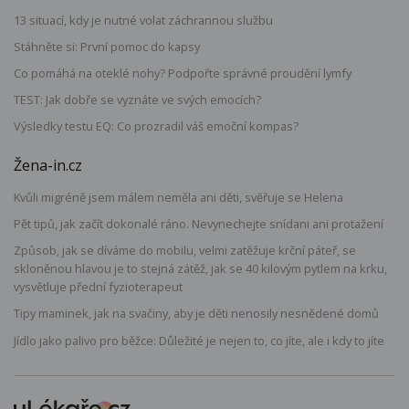
13 situací, kdy je nutné volat záchrannou službu
Stáhněte si: První pomoc do kapsy
Co pomáhá na oteklé nohy? Podpořte správné proudění lymfy
TEST: Jak dobře se vyznáte ve svých emocích?
Výsledky testu EQ: Co prozradil váš emoční kompas?
Žena-in.cz
Kvůli migréně jsem málem neměla ani děti, svěřuje se Helena
Pět tipů, jak začít dokonalé ráno. Nevynechejte snídani ani protažení
Způsob, jak se díváme do mobilu, velmi zatěžuje krční páteř, se
skloněnou hlavou je to stejná zátěž, jak se 40 kilovým pytlem na krku,
vysvětluje přední fyzioterapeut
Tipy maminek, jak na svačiny, aby je děti nenosily nesnědené domů
Jídlo jako palivo pro běžce: Důležité je nejen to, co jíte, ale i kdy to jíte