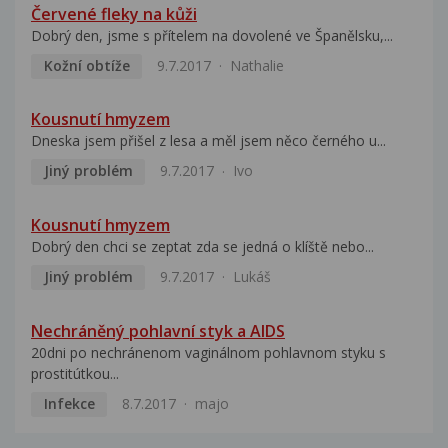
Červené fleky na kůži
Dobrý den, jsme s přítelem na dovolené ve Španělsku,...
Kožní obtíže
9.7.2017
Nathalie
Kousnutí hmyzem
Dneska jsem přišel z lesa a měl jsem něco černého u...
Jiný problém
9.7.2017
Ivo
Kousnutí hmyzem
Dobrý den chci se zeptat zda se jedná o klíště nebo...
Jiný problém
9.7.2017
Lukáš
Nechráněný pohlavní styk a AIDS
20dni po nechránenom vaginálnom pohlavnom styku s
prostitútkou...
Infekce
8.7.2017
majo