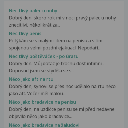
Necitlivý palec u nohy
Dobrý den, skoro rok mi v noci pravý palec u nohy
znecitliví, několikrát za...
Necitlivý penis
Potýkám se s malým citem na penisu a s tím
spojenou velmi pozdní ejakuací. Nepodaří...
Necitlivý poštěváček - po úrazu
Dobrý den. Můj dotaz je trochu dost intimní...
Doposud jsem se styděla se s...
Něco jako aft na rtu
Dobrý den, synovi se přes noc udělalo na rtu něco
jako aft. Večer měl malou...
Něco jako bradavice na penisu
Dobrý den, na uzdičce penisu se mi před nedávne
objevilo něco jako bradavice...
Něco jako bradavice na žaludovi