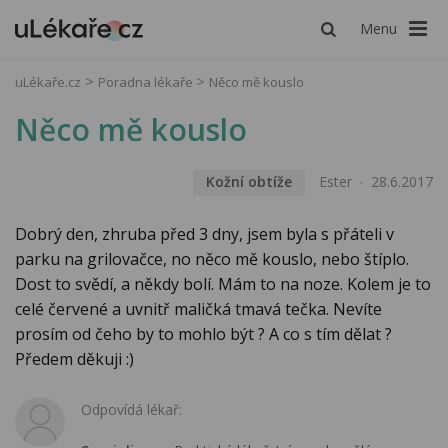
Menu
uLékaře.cz
Poradna lékaře
Něco mě kouslo
Něco mě kouslo
Kožní obtíže
Ester
28.6.2017
Dobrý den, zhruba před 3 dny, jsem byla s přáteli v
parku na grilovačce, no něco mě kouslo, nebo štíplo.
Dost to svědí, a někdy bolí. Mám to na noze. Kolem je to
celé červené a uvnitř maličká tmavá tečka. Nevíte
prosím od čeho by to mohlo být ? A co s tím dělat ?
Předem děkuji :)
Odpovídá lékař: