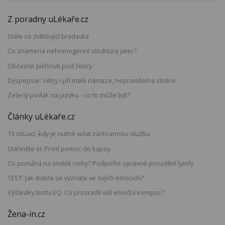
Z poradny uLékaře.cz
Stále se zvětšující bradavka
Co znamená nehomogenní struktura jater?
Občasné píchnutí pod žebry
Dyspepsie: Větry i při malé námaze, nepravidelná stolice
Zelený povlak na jazyku - co to může být?
Články uLékaře.cz
13 situací, kdy je nutné volat záchrannou službu
Stáhněte si: První pomoc do kapsy
Co pomáhá na oteklé nohy? Podpořte správné proudění lymfy
TEST: Jak dobře se vyznáte ve svých emocích?
Výsledky testu EQ: Co prozradil váš emoční kompas?
Žena-in.cz