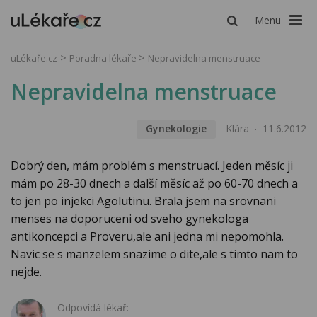
Menu
uLékaře.cz
Poradna lékaře
Nepravidelna menstruace
Nepravidelna menstruace
Gynekologie
Klára
11.6.2012
Dobrý den, mám problém s menstruací. Jeden měsíc ji
mám po 28-30 dnech a další měsíc až po 60-70 dnech a
to jen po injekci Agolutinu. Brala jsem na srovnani
menses na doporuceni od sveho gynekologa
antikoncepci a Proveru,ale ani jedna mi nepomohla.
Navic se s manzelem snazime o dite,ale s timto nam to
nejde.
Odpovídá lékař: