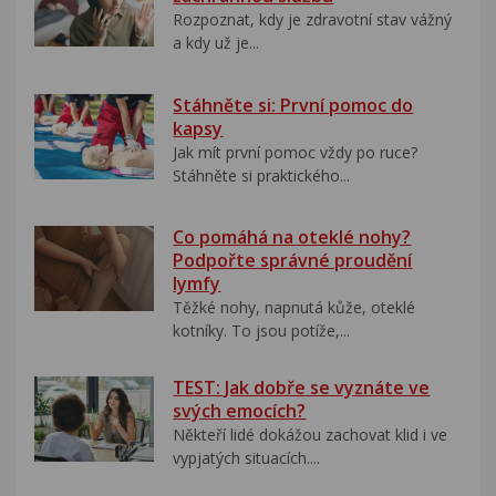
Rozpoznat, kdy je zdravotní stav vážný
a kdy už je...
Stáhněte si: První pomoc do
kapsy
Jak mít první pomoc vždy po ruce?
Stáhněte si praktického...
Co pomáhá na oteklé nohy?
Podpořte správné proudění
lymfy
Těžké nohy, napnutá kůže, oteklé
kotníky. To jsou potíže,...
TEST: Jak dobře se vyznáte ve
svých emocích?
Někteří lidé dokážou zachovat klid i ve
vypjatých situacích....