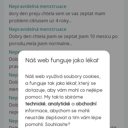
Nepravidelná menstruace
dory den preju chtela sem se vas zeptat mam
problemi ciklusem uz 4 roky...
Nepravidelná menstruace
Dobry den chtela jsem se zeptat jsem 10 mesicu po
porodu,mela jsem normalne...
Nepravidelná menstruace
Dobrý den, chtěla bych se zeptat, nedostávám
Náš web funguje jako lékař
pravidelně menstruaci už 3 měsíce...
Nepravidelná menstruace
Náš web využívá soubory cookies,
Dobrý den, chtěla bych se zeptat. Dostala jsem
a funguje tak jako lékař, který se
menstruaci o týden dřív, také...
dotazuje, aby vám mohl co nejlépe
Nepravidelná menstruace
pomoci. My takto sbíráme
technické
,
analytické
a
obchodní
Dobrý den chtěla bych se zeptat, zda za
informace, abychom se mohli
nepravidelnou menstruací může i váha....
neustále zlepšovat a tím vám lépe
Nepravidelná menstruace
pomohli. Souhlasíte?
Dobrý den, v únoru jsem byla bohužel nucena užít