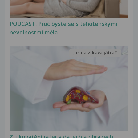
PODCAST: Proč byste se s těhotenskými
nevolnostmi měla...
Jak na zdravá játra?
Ztukovatění jater v datech a obrazech