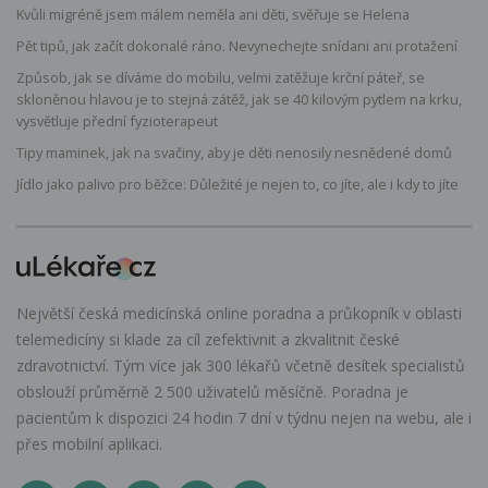
Kvůli migréně jsem málem neměla ani děti, svěřuje se Helena
Pět tipů, jak začít dokonalé ráno. Nevynechejte snídani ani protažení
Způsob, jak se díváme do mobilu, velmi zatěžuje krční páteř, se
skloněnou hlavou je to stejná zátěž, jak se 40 kilovým pytlem na krku,
vysvětluje přední fyzioterapeut
Tipy maminek, jak na svačiny, aby je děti nenosily nesnědené domů
Jídlo jako palivo pro běžce: Důležité je nejen to, co jíte, ale i kdy to jíte
Největší česká medicínská online poradna a průkopník v oblasti
telemedicíny si klade za cíl zefektivnit a zkvalitnit české
zdravotnictví. Tým více jak 300 lékařů včetně desítek specialistů
obslouží průměrně 2 500 uživatelů měsíčně. Poradna je
pacientům k dispozici 24 hodin 7 dní v týdnu nejen na webu, ale i
přes mobilní aplikaci.