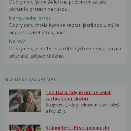
Dobry den, (je mi 24 let) na podzim mi zacalo
pichani v prstech na rukou...
Nervy, nohy, stres
Dobrý den, chtěla bych se zeptat, jestli spolu může
nějak souviset stres, pocit...
Nervy?
Dobrý den, je mi 15 let a chtěl bych se zeptat na pár
příznaků, případně čeho....
MOHLO BY VÁS ZAJÍMAT
13 situací, kdy je nutné volat
záchrannou službu
Rozpoznat, kdy je zdravotní stav vážný
a kdy už je...
Stáhněte si: První pomoc do