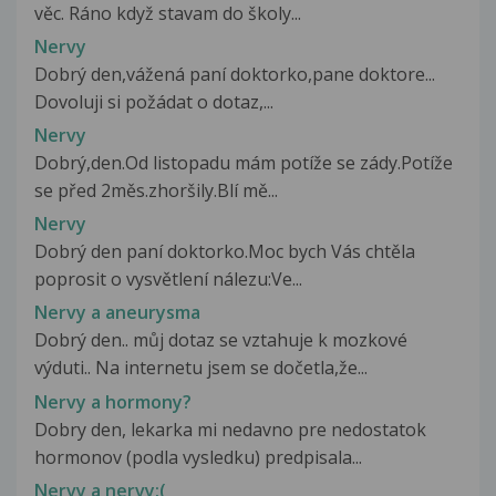
věc. Ráno když stavam do školy...
Nervy
Dobrý den,vážená paní doktorko,pane doktore...
Dovoluji si požádat o dotaz,...
Nervy
Dobrý,den.Od listopadu mám potíže se zády.Potíže
se před 2měs.zhoršily.Blí mě...
Nervy
Dobrý den paní doktorko.Moc bych Vás chtěla
poprosit o vysvětlení nálezu:Ve...
Nervy a aneurysma
Dobrý den.. můj dotaz se vztahuje k mozkové
výduti.. Na internetu jsem se dočetla,že...
Nervy a hormony?
Dobry den, lekarka mi nedavno pre nedostatok
hormonov (podla vysledku) predpisala...
Nervy a nervy:(