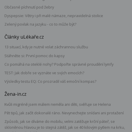
Občasné píchnutí pod žebry
Dyspepsie: Větry i při malé námaze, nepravidelná stolice
Zelený povlak na jazyku - co to může být?
Články uLékaře.cz
13 situací, kdy je nutné volat záchrannou službu
Stáhněte si: První pomoc do kapsy
Co pomáhá na oteklé nohy? Podpořte správné proudění lymfy
TEST: Jak dobře se vyznáte ve svých emocích?
Výsledky testu EQ: Co prozradil váš emoční kompas?
Žena-in.cz
Kvůli migréně jsem málem neměla ani děti, svěřuje se Helena
Pět tipů, jak začít dokonalé ráno. Nevynechejte snídani ani protažení
Způsob, jak se díváme do mobilu, velmi zatěžuje krční páteř, se
skloněnou hlavou je to stejná zátěž, jak se 40 kilovým pytlem na krku,