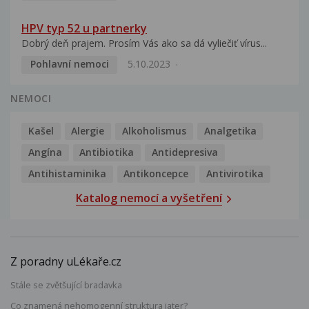
HPV typ 52 u partnerky
Dobrý deň prajem. Prosím Vás ako sa dá vyliečiť vírus...
Pohlavní nemoci
5.10.2023
NEMOCI
Kašel
Alergie
Alkoholismus
Analgetika
Angína
Antibiotika
Antidepresiva
Antihistaminika
Antikoncepce
Antivirotika
Katalog nemocí a vyšetření
Z poradny uLékaře.cz
Stále se zvětšující bradavka
Co znamená nehomogenní struktura jater?