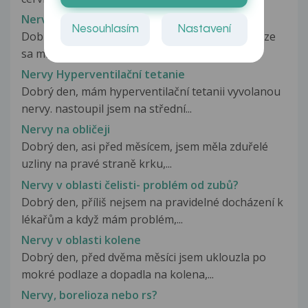
Nervy a zvyseny tep
Nesouhlasím
Nastavení
Dobry den chcem sa opytat z coho mozem mat ze
sa mi obcas zvysi tep srdca v...
Nervy Hyperventilační tetanie
Dobrý den, mám hyperventilační tetanii vyvolanou
nervy. nastoupil jsem na střední...
Nervy na obličeji
Dobrý den, asi před měsícem, jsem měla zduřelé
uzliny na pravé straně krku,...
Nervy v oblasti čelisti- problém od zubů?
Dobrý den, příliš nejsem na pravidelné docházení k
lékařům a když mám problém,...
Nervy v oblasti kolene
Dobrý den, před dvěma měsíci jsem uklouzla po
mokré podlaze a dopadla na kolena,...
Nervy, borelioza nebo rs?