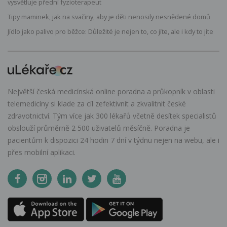
vysvětluje přední fyzioterapeut
Tipy maminek, jak na svačiny, aby je děti nenosily nesnědené domů
Jídlo jako palivo pro běžce: Důležité je nejen to, co jíte, ale i kdy to jíte
Největší česká medicínská online poradna a průkopník v oblasti
telemedicíny si klade za cíl zefektivnit a zkvalitnit české
zdravotnictví. Tým více jak 300 lékařů včetně desítek specialistů
obslouží průměrně 2 500 uživatelů měsíčně. Poradna je
pacientům k dispozici 24 hodin 7 dní v týdnu nejen na webu, ale i
přes mobilní aplikaci.