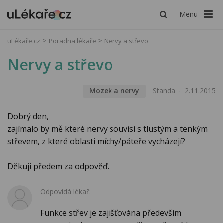
Menu
uLékaře.cz
Poradna lékaře
Nervy a střevo
Nervy a střevo
Mozek a nervy
Standa
2.11.2015
Dobrý den,
zajímalo by mě které nervy souvisí s tlustým a tenkým
střevem, z které oblasti míchy/páteře vycházejí?
Děkuji předem za odpověď.
Odpovídá lékař:
Funkce střev je zajišťována především