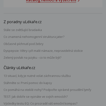
Katalog nemocí a vyšetření
Z poradny uLékaře.cz
Stále se zvětšující bradavka
Co znamená nehomogenní struktura jater?
Občasné píchnutí pod žebry
Dyspepsie: Větry i při malé námaze, nepravidelná stolice
Zelený povlak na jazyku - co to může být?
Články uLékaře.cz
13 situací, kdy je nutné volat záchrannou službu
Stáhněte si: První pomoc do kapsy
Co pomáhá na oteklé nohy? Podpořte správné proudění lymfy
TEST: Jak dobře se vyznáte ve svých emocích?
Výsledky testu EQ: Co prozradil váš emoční kompas?