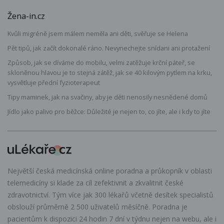
Žena-in.cz
Kvůli migréně jsem málem neměla ani děti, svěřuje se Helena
Pět tipů, jak začít dokonalé ráno. Nevynechejte snídani ani protažení
Způsob, jak se díváme do mobilu, velmi zatěžuje krční páteř, se
skloněnou hlavou je to stejná zátěž, jak se 40 kilovým pytlem na krku,
vysvětluje přední fyzioterapeut
Tipy maminek, jak na svačiny, aby je děti nenosily nesnědené domů
Jídlo jako palivo pro běžce: Důležité je nejen to, co jíte, ale i kdy to jíte
Největší česká medicínská online poradna a průkopník v oblasti
telemedicíny si klade za cíl zefektivnit a zkvalitnit české
zdravotnictví. Tým více jak 300 lékařů včetně desítek specialistů
obslouží průměrně 2 500 uživatelů měsíčně. Poradna je
pacientům k dispozici 24 hodin 7 dní v týdnu nejen na webu, ale i