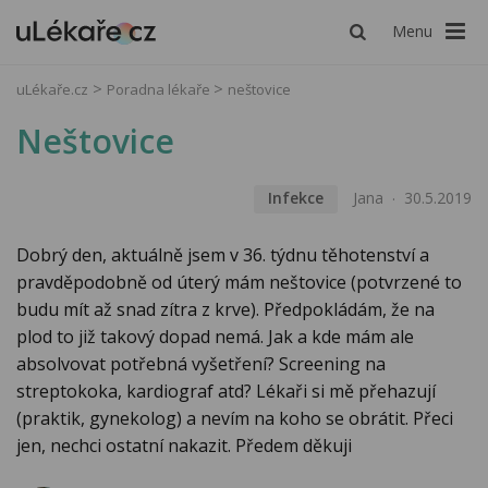
Menu
uLékaře.cz
Poradna lékaře
neštovice
Neštovice
Infekce
Jana
30.5.2019
Dobrý den, aktuálně jsem v 36. týdnu těhotenství a
pravděpodobně od úterý mám neštovice (potvrzené to
budu mít až snad zítra z krve). Předpokládám, že na
plod to již takový dopad nemá. Jak a kde mám ale
absolvovat potřebná vyšetření? Screening na
streptokoka, kardiograf atd? Lékaři si mě přehazují
(praktik, gynekolog) a nevím na koho se obrátit. Přeci
jen, nechci ostatní nakazit. Předem děkuji