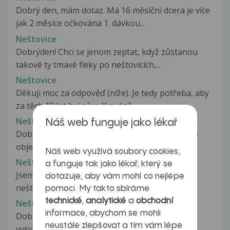
Dobrý den, mám dotaz. Má 16 měsíční dcera je více
jak 2 měsíce očkována 1. dávkou...
Neštovice
Dobrýden! Chci se jenom zeptat, když zůstanou
takové ty tmavé fleky po neštovicích,...
Neštovice
Děkuji moc za odpověď (níže). Je tedy potřeba, aby
za těch 10 let byl přeočkován?...
Neštovice
Náš web funguje jako lékař
Dobrý den, syn 14 měsíců, má od 17.03. (to jsme
objevili první puchýřek) neštovice....
Náš web využívá soubory cookies,
Neštovice
a funguje tak jako lékař, který se
Jsem těhotná a bojím se, že jsem se nakazila
dotazuje, aby vám mohl co nejlépe
neštovicemi. Za jak dlouho to poznám?...
pomoci. My takto sbíráme
technické
,
analytické
a
obchodní
Neštovice
informace, abychom se mohli
Dobrý den, mému 3,5 letému synovi se po těle
neustále zlepšovat a tím vám lépe
vysypali neštovice,teploty nemá-váhám...