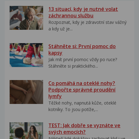
13 situací, kdy je nutné volat
záchrannou službu
Rozpoznat, kdy je zdravotní stav vážný
a kdy už je...
Stáhněte si: První pomoc do
kapsy
Jak mít první pomoc vždy po ruce?
Stáhněte si praktického...
Co pomáhá na oteklé nohy?
Podpořte správné proudění
lymfy
Těžké nohy, napnutá kůže, oteklé
kotníky. To jsou potíže,...
TEST: Jak dobře se vyznáte ve
svých emocích?
Někteří lidé dokážou zachovat klid i ve