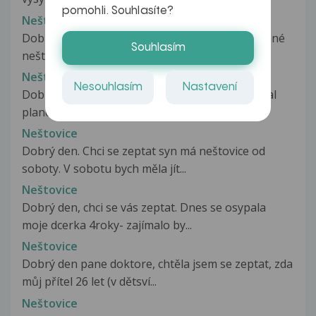
pomohli. Souhlasíte?
Neštovice
Dobrý den. Už kdysi, v dětství, jsem prodělal plané
Souhlasím
neštovice. Nemoc proběhla...
Neštovice
Nesouhlasím
Nastavení
Dobrý den. Dne 17.1. můj ročnil bratranec dostal
plané neštovice. Po 4ech dnech...
Neštovice
Dobrý den. Chci se zeptat syn má neštovice od
soboty. V sobotu bych měla jít...
Neštovice
Dobrý den, chci se vás zeptat. Dnes se osypala
moje dcerka 4roky- zajímalo by...
Neštovice
Dobrý den pane doktore, chtěla jsem se zeptat, zda
můj přítel 26 let (v dětsví...
Neštovice