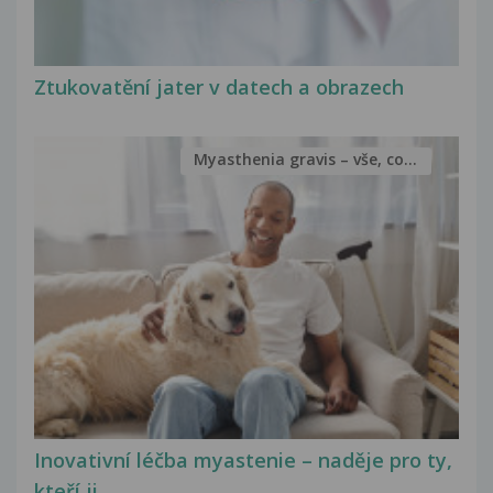
Ztukovatění jater v datech a obrazech
Myasthenia gravis – vše, co...
Inovativní léčba myastenie – naděje pro ty,
kteří ji...