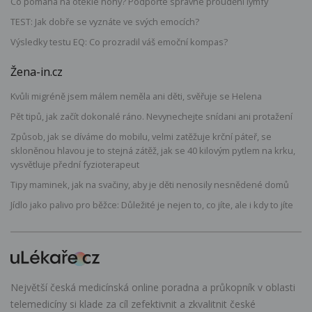
Co pomáhá na oteklé nohy? Podpořte správné proudění lymfy
TEST: Jak dobře se vyznáte ve svých emocích?
Výsledky testu EQ: Co prozradil váš emoční kompas?
Žena-in.cz
Kvůli migréně jsem málem neměla ani děti, svěřuje se Helena
Pět tipů, jak začít dokonalé ráno. Nevynechejte snídani ani protažení
Způsob, jak se díváme do mobilu, velmi zatěžuje krční páteř, se
skloněnou hlavou je to stejná zátěž, jak se 40 kilovým pytlem na krku,
vysvětluje přední fyzioterapeut
Tipy maminek, jak na svačiny, aby je děti nenosily nesnědené domů
Jídlo jako palivo pro běžce: Důležité je nejen to, co jíte, ale i kdy to jíte
Největší česká medicínská online poradna a průkopník v oblasti
telemedicíny si klade za cíl zefektivnit a zkvalitnit české