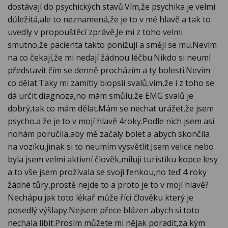
dostávají do psychických stavů.Vím,že psychika je velmi
důležitá,ale to neznamená,že je to v mé hlavě a tak to
uvedly v propouštěcí zprávě.Je mi z toho velmi
smutno,že pacienta takto ponižují a smějí se mu.Nevím
na co čekají,že mi nedají žádnou léčbu.Nikdo si neumí
představit čím se denně procházím a ty bolesti.Nevím
co dělat.Taky mi zamítly biopsii svalů,vím,že i z toho se
dá určit diagnoza,no mám smůlu,že EMG svalů je
dobrý,tak co mám dělat.Mám se nechat urážet,že jsem
psycho.a že je to v mojí hlavě 4roky.Podle nich jsem asi
nohám poručila,aby mě začaly bolet a abych skončila
na vozíku,jinak si to neumím vysvětlit.Jsem velice nebo
byla jsem velmi aktivní člověk,miluji turistiku kopce lesy
a to vše jsem prožívala se svojí fenkou,no teď 4 roky
žádné tůry,prostě nejde to a proto je to v mojí hlavě?
Nechápu jak toto lékař může říci člověku který je
posedlý výšlapy.Nejsem přece blázen abych si toto
nechala líbit.Prosím můžete mi nějak poradit,za kým