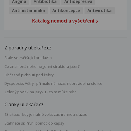
Angína
Antibiotika
Antidepresiva
Antihistaminika
Antikoncepce
Antivirotika
Katalog nemocí a vyšetření
Z poradny uLékaře.cz
Stále se zvětšující bradavka
Co znamená nehomogenní struktura jater?
Občasné píchnutí pod žebry
Dyspepsie: Větry i při malé námaze, nepravidelná stolice
Zelený povlak na jazyku - co to může být?
Články uLékaře.cz
13 situací, kdy je nutné volat záchrannou službu
Stáhněte si: První pomoc do kapsy