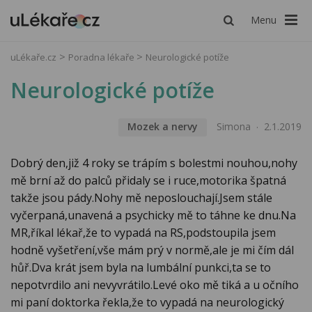
Menu
uLékaře.cz
Poradna lékaře
Neurologické potíže
Neurologické potíže
Mozek a nervy
Simona
2.1.2019
Dobrý den,již 4 roky se trápím s bolestmi nouhou,nohy
mě brní až do palců přidaly se i ruce,motorika špatná
takže jsou pády.Nohy mě neposlouchají.Jsem stále
vyčerpaná,unavená a psychicky mě to táhne ke dnu.Na
MR,říkal lékař,že to vypadá na RS,podstoupila jsem
hodně vyšetření,vše mám prý v normě,ale je mi čím dál
hůř.Dva krát jsem byla na lumbální punkci,ta se to
nepotvrdilo ani nevyvrátilo.Levé oko mě tiká a u očního
mi paní doktorka řekla,že to vypadá na neurologický