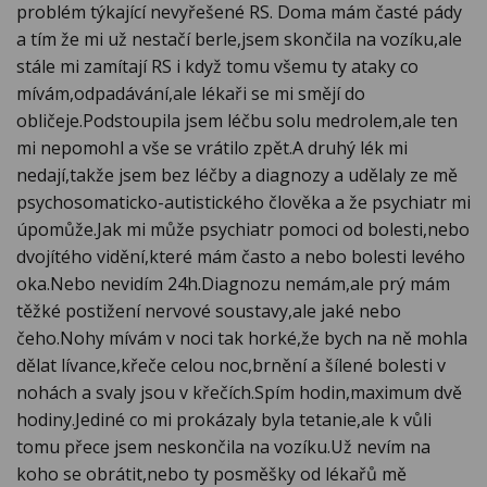
problém týkající nevyřešené RS. Doma mám časté pády
a tím že mi už nestačí berle,jsem skončila na vozíku,ale
stále mi zamítají RS i když tomu všemu ty ataky co
mívám,odpadávání,ale lékaři se mi smějí do
obličeje.Podstoupila jsem léčbu solu medrolem,ale ten
mi nepomohl a vše se vrátilo zpět.A druhý lék mi
nedají,takže jsem bez léčby a diagnozy a udělaly ze mě
psychosomaticko-autistického člověka a že psychiatr mi
úpomůže.Jak mi může psychiatr pomoci od bolesti,nebo
dvojítého vidění,které mám často a nebo bolesti levého
oka.Nebo nevidím 24h.Diagnozu nemám,ale prý mám
těžké postižení nervové soustavy,ale jaké nebo
čeho.Nohy mívám v noci tak horké,že bych na ně mohla
dělat lívance,křeče celou noc,brnění a šílené bolesti v
nohách a svaly jsou v křečích.Spím hodin,maximum dvě
hodiny.Jediné co mi prokázaly byla tetanie,ale k vůli
tomu přece jsem neskončila na vozíku.Už nevím na
koho se obrátit,nebo ty posměšky od lékařů mě