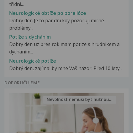
třidni...
Neurologické obtíže po borelióze
Dobrý den Je to pár dní kdy pozoruji mírně
problémy...
Potíže s dýcháním
Dobry den uz pres rok mam potize s hrudnikem a
dychanim...
Neurologické potíže
Dobrý den, zajímal by mne Váš názor. Před 10 lety...
DOPORUČUJEME
Nevolnost nemusí být nutnou...