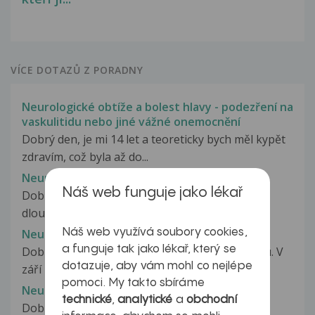
VÍCE DOTAZŮ Z PORADNY
Neurologické obtíže a bolest hlavy - podezření na
vaskulitidu nebo jiné vážné onemocnění
Dobrý den, je mi 14 let a teoreticky bych měl kypět
zdravím, což byla až do...
Neurologické obtíže a kouření
Náš web funguje jako lékař
Dobrý den, můj dotaz zní, zda je možné se z
dlouhodobého hlediska otrávit nebo...
Náš web využívá soubory cookies,
Neurologické obtíže a parésa lícního nervu
a funguje tak jako lékař, který se
Dobrý den, obracím se na vás s prosbou o radu. V
dotazuje, aby vám mohl co nejlépe
září 2016 se mi přihodila...
pomoci. My takto sbíráme
Neurologické obtíže během těhotenství
technické
,
analytické
a
obchodní
Dobrý den, delší dobu mám problémy