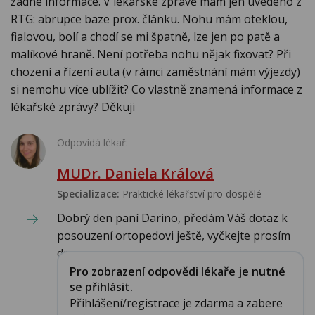
žádné informace. V lékařské zprávě mám jen uvedeno z
RTG: abrupce baze prox. článku. Nohu mám oteklou,
fialovou, bolí a chodí se mi špatně, lze jen po patě a
malíkové hraně. Není potřeba nohu nějak fixovat? Při
chození a řízení auta (v rámci zaměstnání mám výjezdy)
si nemohu více ublížit? Co vlastně znamená informace z
lékařské zprávy? Děkuji
Odpovídá lékař:
MUDr. Daniela Králová
Specializace:
Praktické lékařství pro dospělé
Dobrý den paní Darino, předám Váš dotaz k
posouzení ortopedovi ještě, vyčkejte prosím
dru...
Pro zobrazení odpovědi lékaře je nutné
se přihlásit.
Přihlášení/registrace je zdarma a zabere