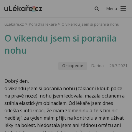
Menu
uLékaře.cz
Poradna lékaře
O víkendu jsem si poranila nohu
O víkendu jsem si poranila
nohu
Ortopedie
Darina
26.7.2021
Dobrý den,
o víkendu jsem si poranila nohu (základní kloub palce
na pravé noze), nohu jsem ledovala, mazala octanem a
stáhla elastickým obinadlem. Od lékaře jsem dnes
odešla s informací, že mám zlomeninu a že s tím nic
nedělají, za týden mám přijít na kontrolu a mám užívat
léky na bolest. Nedostala jsem ani žádnou ortézu ani