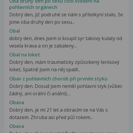
Oba druhý den po sexu cítili svědění na
pohlavních orgánech
Dobrý den, již podruhé se nám s přítelkyní stalo, že
jsme oba druhý den po sexu...
Obal
dobry den, dnes jsem si koupil syr takovy kulaty od
vesela krava a on je zabaleny...
Obal na loket
Dobrý den, mám traumaticky způsobený tenisový
loket, špatně jsem na něj spadl...
Obav z pohlavních chorob při prvním styku
Dobrý den. Dosud jsem neměl pohlavní styk (vůbec
žádný, ani orální či anální)....
Obava
Dobrý den, je mi 21 let a obracím se na Vás s
dotazem. Zhruba asi před půl rokem...
Obava