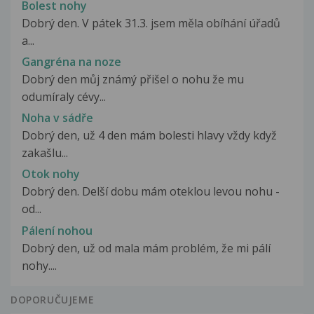
Bolest nohy
Dobrý den. V pátek 31.3. jsem měla obíhání úřadů
a...
Gangréna na noze
Dobrý den můj známý přišel o nohu že mu
odumíraly cévy...
Noha v sádře
Dobrý den, už 4 den mám bolesti hlavy vždy když
zakašlu...
Otok nohy
Dobrý den. Delší dobu mám oteklou levou nohu -
od...
Pálení nohou
Dobrý den, už od mala mám problém, že mi pálí
nohy....
DOPORUČUJEME