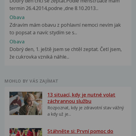
Dobry den chci se zeptat.Podle menstruace mam
termin 26.4.2014,podne ,dne 8.10.2013...
Obava
Zdravím mám obavu z pohlavní nemoci nevím jak
to popsat a navíc stydím se s...
Obava
Dobrý den, 1. ještě jsem se chtěl zeptat. Četl jsem,
že cukrovka vzniká náhle...
MOHLO BY VÁS ZAJÍMAT
13 situací, kdy je nutné volat
záchrannou službu
Rozpoznat, kdy je zdravotní stav vážný
a kdy už je...
Stáhněte si: První pomoc do