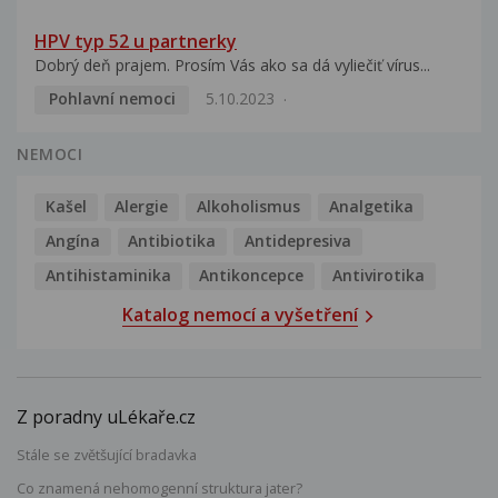
HPV typ 52 u partnerky
Dobrý deň prajem. Prosím Vás ako sa dá vyliečiť vírus...
Pohlavní nemoci
5.10.2023
NEMOCI
Kašel
Alergie
Alkoholismus
Analgetika
Angína
Antibiotika
Antidepresiva
Antihistaminika
Antikoncepce
Antivirotika
Katalog nemocí a vyšetření
Z poradny uLékaře.cz
Stále se zvětšující bradavka
Co znamená nehomogenní struktura jater?