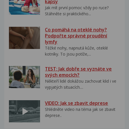
kapsy
Jak mít první pomoc vždy po ruce?
Stáhněte si praktického...
Co pomáhá na oteklé nohy?
Podpořte správné proudění
lymfy
Těžké nohy, napnutá kůže, oteklé
kotníky. To jsou potíže,...
TEST: Jak dobře se vyznáte ve
svých emocích?
Někteří lidé dokážou zachovat klid i ve
vypjatých situacích....
VIDEO: Jak se zbavit deprese
Shlédněte video na téma jak se zbavit
deprese..