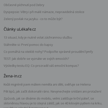
Občasné píchnutí pod žebry
Dyspepsie: Větry i při malé námaze, nepravidelná stolice
Zelený povlak na jazyku - co to může být?
Články uLékaře.cz
13 situací, kdy je nutné volat záchrannou službu
Stáhněte si: První pomoc do kapsy
Co pomáhá na oteklé nohy? Podpořte správné proudění lymfy
TEST: Jak dobře se vyznáte ve svých emocích?
Výsledky testu EQ: Co prozradil váš emoční kompas?
Žena-in.cz
Kvůli migréně jsem málem neměla ani děti, svěřuje se Helena
Pět tipů, jak začít dokonalé ráno. Nevynechejte snídani ani protažení
Způsob, jak se díváme do mobilu, velmi zatěžuje krční páteř, se
skloněnou hlavou je to stejná zátěž, jak se 40 kilovým pytlem na krku,
vysvětluje přední fyzioterapeut