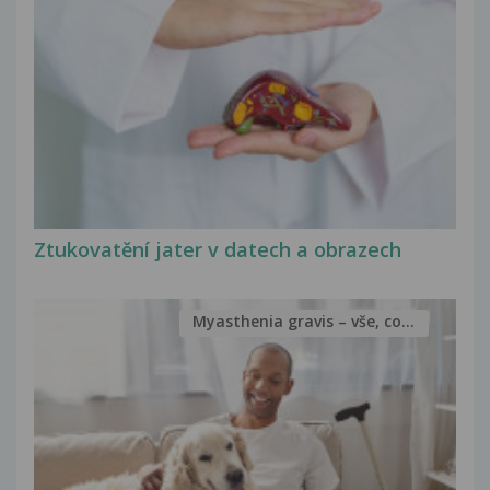
Ztukovatění jater v datech a obrazech
Myasthenia gravis – vše, co...