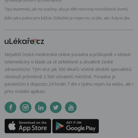
Tipy maminek, jak na svačiny, aby je děti nenosily nesnědené domů
Jídlo jako palivo pro běžce: Důležité je nejen to, co jíte, ale i kdy to jíte
Největší česká medicínská online poradna a průkopník v oblasti
telemedicíny si klade za cíl zefektivnit a zkvalitnit české
zdravotnictví. Tým více jak 300 lékařů včetně desítek specialistů
obslouží průměrně 2 500 uživatelů měsíčně. Poradna je
pacientům k dispozici 24 hodin 7 dní v týdnu nejen na webu, ale i
přes mobilní aplikaci.