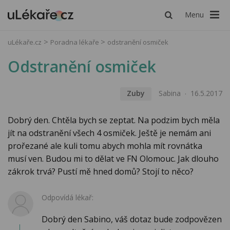
Menu
uLékaře.cz
Poradna lékaře
odstranění osmiček
Odstranění osmiček
Zuby
Sabina
16.5.2017
Dobrý den. Chtěla bych se zeptat. Na podzim bych měla
jít na odstranění všech 4 osmiček. Ještě je nemám ani
prořezané ale kuli tomu abych mohla mít rovnátka
musí ven. Budou mi to dělat ve FN Olomouc. Jak dlouho
zákrok trvá? Pustí mě hned domů? Stojí to něco?
Odpovídá lékař:
Dobrý den Sabino, váš dotaz bude zodpovězen