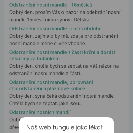
Odstranění nosní mandle - 16měsíců
Dobrý den, prosím Vás o názor na odebrání nosní
mandle 16měsíčnímu synovi. Dětská...
Odstranění nosní mandle - roční období
Dobrý den, zajímalo by mě, zda je pro odstranění
nosní mandle méně či více vhodné...
Odstranění nosní mandle z části krční a dosátí
tekutiny za bubínkem
Dobrý den, chtěla bych se zeptat na Váš názor na
odstranění nosní mandle z části...
Odstranění nosní mandle, porovnání
chir.odstanění a plazmové kolace
Dobrý den, syna čeká odstranění nosní mandle.
Chtěla bych se zeptat, jaké jsou...
Odstranění nosních mandlí
Dobrý den. Tříletá dcera má již asi měsíc rýmu a
převážně vlhký kašel. Teď je...
Náš web funguje jako lékař