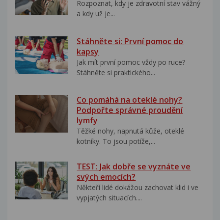
Rozpoznat, kdy je zdravotní stav vážný
a kdy už je...
Stáhněte si: První pomoc do
kapsy
Jak mít první pomoc vždy po ruce?
Stáhněte si praktického...
Co pomáhá na oteklé nohy?
Podpořte správné proudění
lymfy
Těžké nohy, napnutá kůže, oteklé
kotníky. To jsou potíže,...
TEST: Jak dobře se vyznáte ve
svých emocích?
Někteří lidé dokážou zachovat klid i ve
vypjatých situacích....