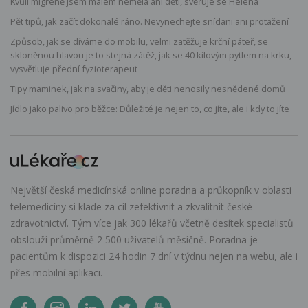
Kvůli migréně jsem málem neměla ani děti, svěřuje se Helena
Pět tipů, jak začít dokonalé ráno. Nevynechejte snídani ani protažení
Způsob, jak se díváme do mobilu, velmi zatěžuje krční páteř, se
skloněnou hlavou je to stejná zátěž, jak se 40 kilovým pytlem na krku,
vysvětluje přední fyzioterapeut
Tipy maminek, jak na svačiny, aby je děti nenosily nesnědené domů
Jídlo jako palivo pro běžce: Důležité je nejen to, co jíte, ale i kdy to jíte
Největší česká medicínská online poradna a průkopník v oblasti
telemedicíny si klade za cíl zefektivnit a zkvalitnit české
zdravotnictví. Tým více jak 300 lékařů včetně desítek specialistů
obslouží průměrně 2 500 uživatelů měsíčně. Poradna je
pacientům k dispozici 24 hodin 7 dní v týdnu nejen na webu, ale i
přes mobilní aplikaci.