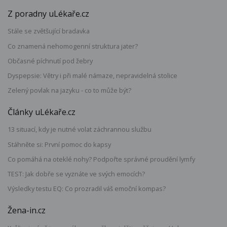
Z poradny uLékaře.cz
Stále se zvětšující bradavka
Co znamená nehomogenní struktura jater?
Občasné píchnutí pod žebry
Dyspepsie: Větry i při malé námaze, nepravidelná stolice
Zelený povlak na jazyku - co to může být?
Články uLékaře.cz
13 situací, kdy je nutné volat záchrannou službu
Stáhněte si: První pomoc do kapsy
Co pomáhá na oteklé nohy? Podpořte správné proudění lymfy
TEST: Jak dobře se vyznáte ve svých emocích?
Výsledky testu EQ: Co prozradil váš emoční kompas?
Žena-in.cz