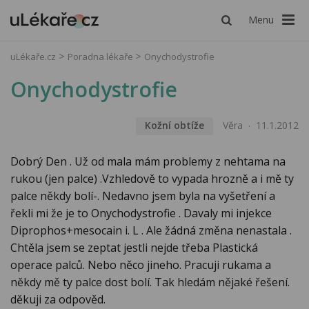
Menu
uLékaře.cz
Poradna lékaře
Onychodystrofie
Onychodystrofie
Kožní obtíže
Věra
11.1.2012
Dobrý Den . Už od mala mám problemy z nehtama na
rukou (jen palce) .Vzhledově to vypada hrozně a i mě ty
palce někdy bolí-. Nedavno jsem byla na vyšetření a
řekli mi že je to Onychodystrofie . Davaly mi injekce
Diprophos+mesocain i. L . Ale žádná změna nenastala .
Chtěla jsem se zeptat jestli nejde třeba Plastická
operace palců. Nebo něco jineho. Pracuji rukama a
někdy mě ty palce dost bolí. Tak hledám nějaké řešení.
děkuji za odpověd.