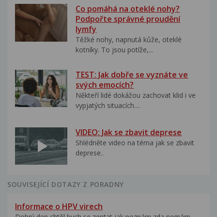
Co pomáhá na oteklé nohy?
Podpořte správné proudění
lymfy
Těžké nohy, napnutá kůže, oteklé
kotníky. To jsou potíže,...
TEST: Jak dobře se vyznáte ve
svých emocích?
Někteří lidé dokážou zachovat klid i ve
vypjatých situacích....
VIDEO: Jak se zbavit deprese
Shlédněte video na téma jak se zbavit
deprese..
SOUVISEJÍCÍ DOTAZY Z PORADNY
Informace o HPV virech
Dobrý den,chtěl bych se zeptat,jak poznám zda nemám...