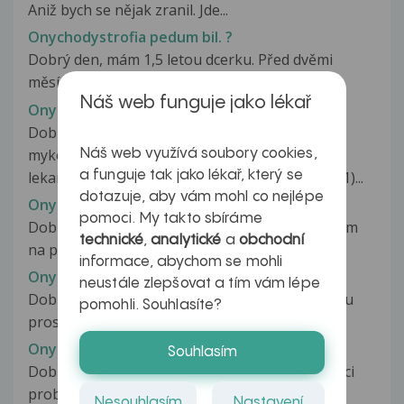
Aniž bych se nějak zranil. Jde...
Onychodystrofia pedum bil. ?
Dobrý den, mám 1,5 letou dcerku. Před dvěmi
měsíci se jí začala dělat tvrdá...
Náš web funguje jako lékař
Onychodystrofie
Dobrý den, na můj předchozí dotaz ohledně
mykózy nehtů (http://www.ulekare.cz/poradna-
Náš web využívá soubory cookies,
a funguje tak jako lékař, který se
lekare/mykoza-nehtu-ktera-nejde-vylecit-85741)...
dotazuje, aby vám mohl co nejlépe
Onycholýza
pomoci. My takto sbíráme
Dobry den, zjistila jsem, ze na obou nohach mam
technické
,
analytické
a
obchodní
na palcich onycholyzu. Chtela...
informace, abychom se mohli
Onycholýza
neustále zlepšovat a tím vám lépe
Dobrý den, před pár dny jsem si všimla na nehtu
pomohli. Souhlasíte?
prostředníčku a ukazováčku pravé...
Onychomykosa
Souhlasím
Dobrý den, ráda bych Vás poprosila o konzultaci
problému syna. Syn je handycapovaný,v...
Nesouhlasím
Nastavení