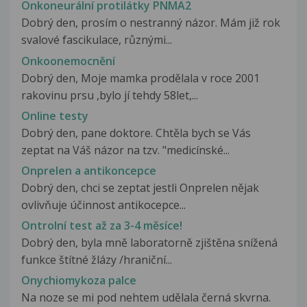
Onkoneurální protilátky PNMA2
Dobrý den, prosím o nestranný názor. Mám již rok
svalové fascikulace, různými...
Onkoonemocnění
Dobrý den, Moje mamka prodělala v roce 2001
rakovinu prsu ,bylo jí tehdy 58let,...
Online testy
Dobrý den, pane doktore. Chtěla bych se Vás
zeptat na Váš názor na tzv. "medicínské...
Onprelen a antikoncepce
Dobrý den, chci se zeptat jestli Onprelen nějak
ovlivňuje účinnost antikocepce...
Ontrolní test až za 3-4 měsíce!
Dobrý den, byla mně laboratorně zjištěna snížená
funkce štítné žlázy /hraniční...
Onychiomykoza palce
Na noze se mi pod nehtem udělala černá skvrna.