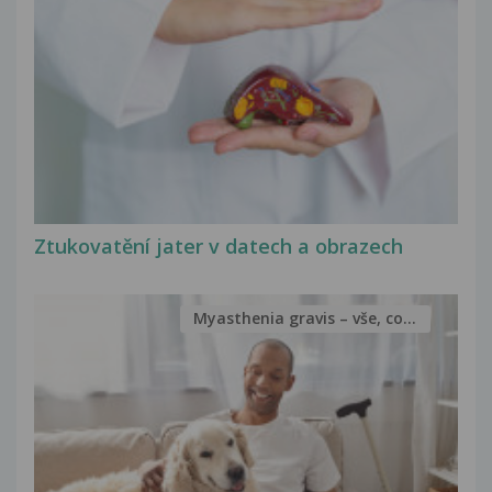
Ztukovatění jater v datech a obrazech
Myasthenia gravis – vše, co...