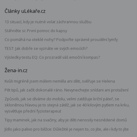
Články uLékaře.cz
13 situací, kdy je nutné volat záchrannou službu
Stáhněte si: První pomoc do kapsy
Co pomáhá na oteklé nohy? Podpořte správné proudění lymfy
TEST: Jak dobře se vyznáte ve svých emocích?
Výsledky testu EQ: Co prozradil váš emoční kompas?
Žena-in.cz
Kvůli migréně jsem málem neměla ani děti, svěřuje se Helena
Pět tipů, jak začít dokonalé ráno. Nevynechejte snídani ani protažení
Způsob, jak se díváme do mobilu, velmi zatěžuje krční páteř, se
skloněnou hlavou je to stejná zátěž, jak se 40 kilovým pytlem na krku,
vysvětluje přední fyzioterapeut
Tipy maminek, jak na svačiny, aby je děti nenosily nesnědené domů
Jídlo jako palivo pro běžce: Důležité je nejen to, co jíte, ale i kdy to jíte