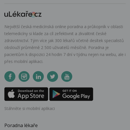
Největší česká medicínská online poradna a průkopník v oblasti
telemedicíny si klade za cíl zefektivnit a zkvalitnit české
zdravotnictví. Tým více jak 300 lékařů včetně desítek specialistů
obslouží průměrně 2 500 uživatelů měsíčně. Poradna je
pacientům k dispozici 24 hodin 7 dní v týdnu nejen na webu, ale i
přes mobilní aplikaci.
Stáhněte si mobilní aplikaci
Poradna lékaře