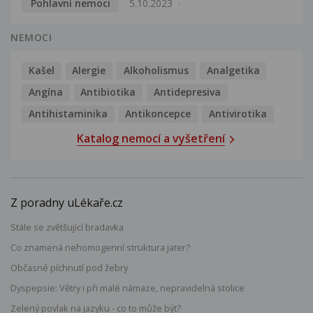
Pohlavní nemoci
5.10.2023
NEMOCI
Kašel
Alergie
Alkoholismus
Analgetika
Angína
Antibiotika
Antidepresiva
Antihistaminika
Antikoncepce
Antivirotika
Katalog nemocí a vyšetření
Z poradny uLékaře.cz
Stále se zvětšující bradavka
Co znamená nehomogenní struktura jater?
Občasné píchnutí pod žebry
Dyspepsie: Větry i při malé námaze, nepravidelná stolice
Zelený povlak na jazyku - co to může být?