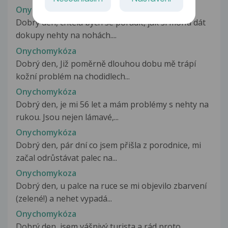
Onychomykóza
Dobrý den, chtěla bych se poradit, jak si mohu dát
dokupy nehty na nohách....
Onychomykóza
Dobrý den, Již poměrně dlouhou dobu mě trápí
kožní problém na chodidlech...
Onychomykóza
Dobrý den, je mi 56 let a mám problémy s nehty na
rukou. Jsou nejen lámavé,...
Onychomykóza
Dobrý den, pár dní co jsem přišla z porodnice, mi
začal odrůstávat palec na...
Onychomykoza
Dobrý den, u palce na ruce se mi objevilo zbarvení
(zelené!) a nehet vypadá...
Onychomykóza
Dobrý den, jsem vášnivý turista a rád proto