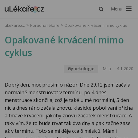
Menu
uLékaře.cz
Poradna lékaře
Opakované krvácení mimo cyklus
Opakované krvácení mimo
cyklus
Gynekologie
Mila
4.1.2020
Dobrý den, moc prosím o názor. Dne 29.12 jsem začala
normálně menstruovat v termínu, po 4 dnes
menstruace skončila, což je také u mě normální, 5 den
nic a dnes ráno začala znovu, klasické pobolivani břicha
a tmave krvácení, jakoby znovu začátek menstrucace. A
taky vím, že to bude trvat tak dva dny a pak začne zase
až v termínu. Toto se mi děje cca 6 měsíců. Mám i