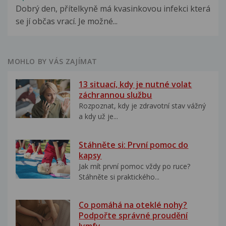
Dobrý den, přítelkyně má kvasinkovou infekci která
se jí občas vrací. Je možné...
MOHLO BY VÁS ZAJÍMAT
13 situací, kdy je nutné volat
záchrannou službu
Rozpoznat, kdy je zdravotní stav vážný
a kdy už je...
Stáhněte si: První pomoc do
kapsy
Jak mít první pomoc vždy po ruce?
Stáhněte si praktického...
Co pomáhá na oteklé nohy?
Podpořte správné proudění