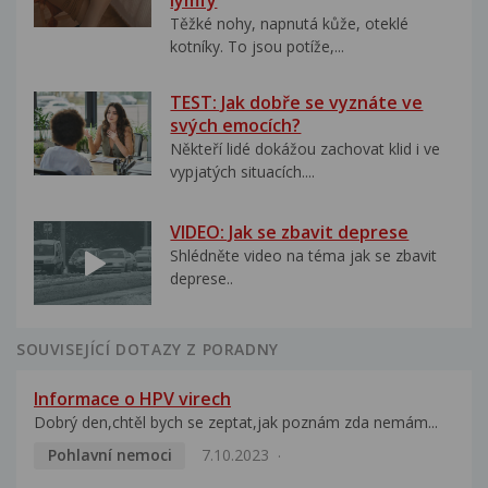
lymfy
Těžké nohy, napnutá kůže, oteklé
kotníky. To jsou potíže,...
TEST: Jak dobře se vyznáte ve
svých emocích?
Někteří lidé dokážou zachovat klid i ve
vypjatých situacích....
VIDEO: Jak se zbavit deprese
Shlédněte video na téma jak se zbavit
deprese..
SOUVISEJÍCÍ DOTAZY Z PORADNY
Informace o HPV virech
Dobrý den,chtěl bych se zeptat,jak poznám zda nemám...
Pohlavní nemoci
7.10.2023