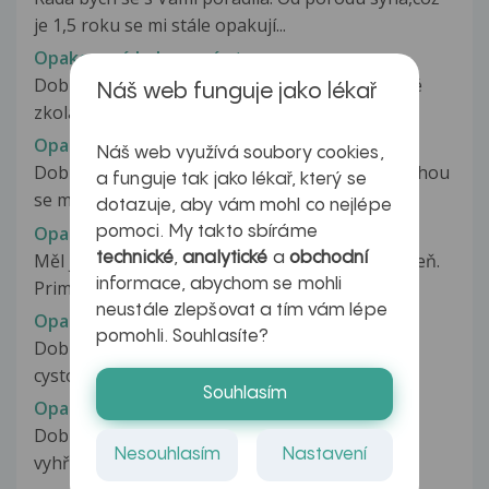
je 1,5 roku se mi stále opakují...
Opakované kolapsové stavy
Dobrý den, cca před měsícem a půl jsem poprvé
Náš web funguje jako lékař
zkolaboval - bylo to ukončeno...
Opakované kožní abscesy
Náš web využívá soubory cookies,
Dobrý den, 13.7.2017 po štípnutí komára do nohou
a funguje tak jako lékař, který se
se mi vytvořily hnisající...
dotazuje, aby vám mohl co nejlépe
Opakované kožní problémy na penisu
pomoci. My takto sbíráme
technické
,
analytické
a
obchodní
Měl jsem a mám navzdory léčení na penisu plíseň.
informace, abychom se mohli
Primárně léčena Imacortem (krém)....
neustále zlepšovat a tím vám lépe
Opakovaně krev v moči
pomohli. Souhlasíte?
Dobrý den,děkuji za odpověď. Byla jsem na
cystoskopii a močový měchýř mám v...
Souhlasím
Opakovaně krev v moči
Dobrý den,měla jsem 14.9.plánovanou operaci
Nesouhlasím
Nastavení
vyhřezlé ploténky.Předoperační vyšetření...