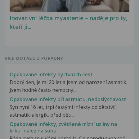
Inovativní léčba myastenie – naděje pro ty,
kteří ji...
VÍCE DOTAZŮ Z PORADNY
Opakované infekty dýchacích cest
Dobrý den, je mi 20 let a jsem od narození asmatik.
Jsem hodně často nemocný,...
Opakované infekty při astmatu, nedoslýchavost
Syn nyní 16 let, trpí častými infekty od dětstvíí,
astmatik-alergik, před pěti...
Opakované infekty, zvětšené mízní uzliny na
krku- nález na sonu
Ráda bych se s Vámi poradila. Od porodu syna,což