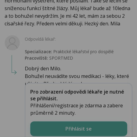
hormonální vyšetření, které posílám. Také se léčím se
sníženou funkcí štítné žlázy. Můj lékař bude až 10ledna
a to bohužel nevydržím. Je mi 42 let, mám za sebou 2
císařské řezy. Předem velmi děkuji. Hezký den. Mila
Odpovídá lékař:
Specializace:
Praktické lékařství pro dospělé
Pracoviště:
SPORTMED
Dobrý den Milo.
Bohužel neuvádíte svou medikaci - léky, které
užíváte. Předpokládám ale...
Pro zobrazení odpovědi lékaře je nutné
se přihlásit.
Přihlášení/registrace je zdarma a zabere
průměrně 2 minuty.
Přihlásit se