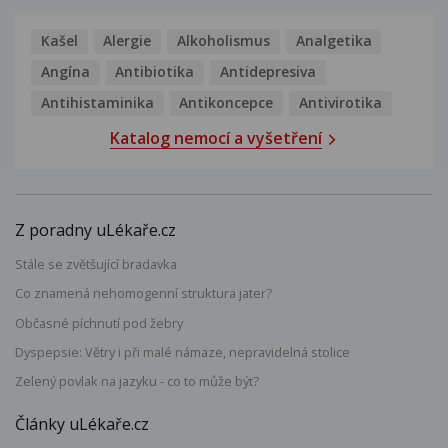
Kašel
Alergie
Alkoholismus
Analgetika
Angína
Antibiotika
Antidepresiva
Antihistaminika
Antikoncepce
Antivirotika
Katalog nemocí a vyšetření
Z poradny uLékaře.cz
Stále se zvětšující bradavka
Co znamená nehomogenní struktura jater?
Občasné píchnutí pod žebry
Dyspepsie: Větry i při malé námaze, nepravidelná stolice
Zelený povlak na jazyku - co to může být?
Články uLékaře.cz