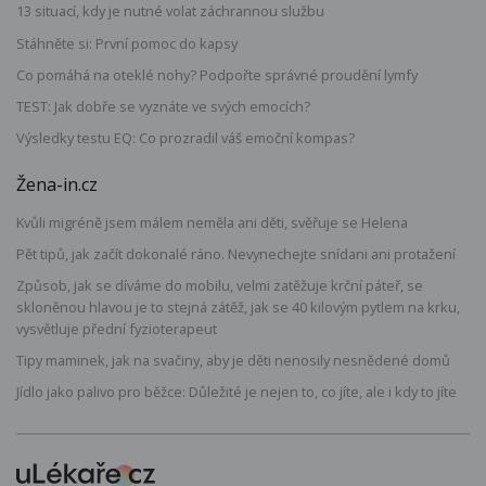
13 situací, kdy je nutné volat záchrannou službu
Stáhněte si: První pomoc do kapsy
Co pomáhá na oteklé nohy? Podpořte správné proudění lymfy
TEST: Jak dobře se vyznáte ve svých emocích?
Výsledky testu EQ: Co prozradil váš emoční kompas?
Žena-in.cz
Kvůli migréně jsem málem neměla ani děti, svěřuje se Helena
Pět tipů, jak začít dokonalé ráno. Nevynechejte snídani ani protažení
Způsob, jak se díváme do mobilu, velmi zatěžuje krční páteř, se
skloněnou hlavou je to stejná zátěž, jak se 40 kilovým pytlem na krku,
vysvětluje přední fyzioterapeut
Tipy maminek, jak na svačiny, aby je děti nenosily nesnědené domů
Jídlo jako palivo pro běžce: Důležité je nejen to, co jíte, ale i kdy to jíte