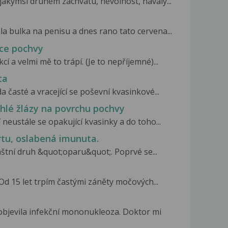
í jakýmsi druhem záchvatu, nevolnost, návaly...
la bulka na penisu a dnes rano tato cervena...
kce pochvy
 a velmi mě to trápí. (Je to nepříjemné)...
ta
a časté a vracející se poševní kvasinkové...
chlé žlázy na povrchu pochvy
 neustále se opakující kvasinky a do toho...
 rtu, oslabená imunuta.
áštní druh &quot;oparu&quot;. Poprvé se...
 Od 15 let trpím častými záněty močových...
bjevila infekční mononukleoza. Doktor mi