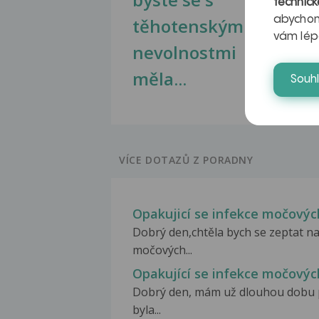
technick
abychom
těhotenskými
obr
vám lép
nevolnostmi
měla...
Souh
VÍCE DOTAZŮ Z PORADNY
Opakujicí se infekce močovýc
Dobrý den,chtěla bych se zeptat na
močových...
Opakující se infekce močovýc
Dobrý den, mám už dlouhou dobu 
byla...