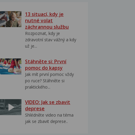
13 situací, kdy je
nutné volat
záchrannou službu
Rozpoznat, kdy je
zdravotní stav vážný a kdy
už je...
Stáhněte si: První
pomoc do kapsy
Jak mít první pomoc vždy
po ruce? Stáhněte si
praktického...
VIDEO: Jak se zbavit
deprese
Shlédněte video na téma
jak se zbavit deprese..