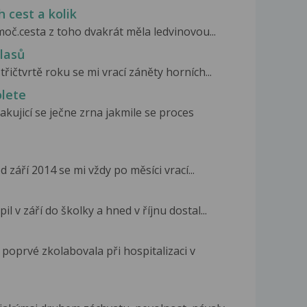
 cest a kolik
moč.cesta z toho dvakrát měla ledvinovou...
vlasů
třičtvrtě roku se mi vrací záněty horních...
olete
kujicí se ječne zrna jakmile se proces
d září 2014 se mi vždy po měsíci vrací...
l v září do školky a hned v říjnu dostal...
 poprvé zkolabovala při hospitalizaci v