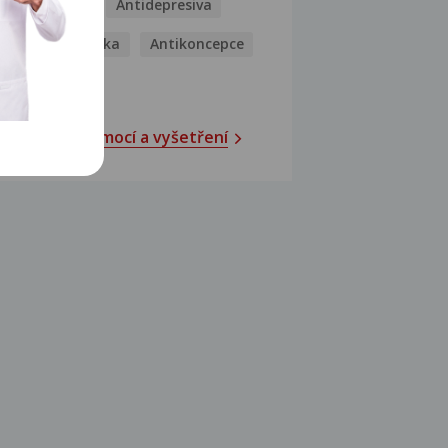
Antibiotika
Antidepresiva
Antihistaminika
Antikoncepce
Antivirotika
Katalog nemocí a vyšetření