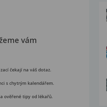
žeme vám
izací čekají na váš dotaz.
nci s chytrým kalendářem.
a ověřené tipy od lékařů.