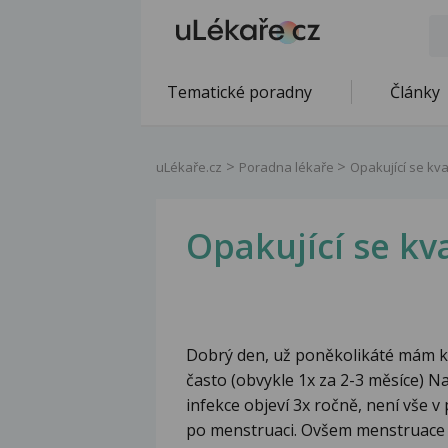
Tematické poradny
Články
uLékaře.cz
Poradna lékaře
Opakující se kv
Opakující se kv
Dobrý den, už poněkolikáté mám k
často (obvykle 1x za 2-3 měsíce) N
infekce objeví 3x ročně, není vše v 
po menstruaci. Ovšem menstruace je