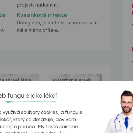
projevit nutkáním...
ce
Kvasinková infekce
Dobrý den, je mi 17 let a poprvé se u
kcí
mě a mého přítele...
na zdravá játra?
Myasthenia gravis – vše, co...
NE
b funguje jako lékař
 využívá soubory cookies, a funguje
kovatění
Inovativní
 lékař, který se dotazuje, aby vám
 nejlépe pomoci. My takto sbíráme
r v datech a
léčba