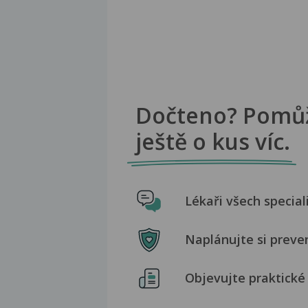
Dočteno? Pomů
ještě o kus víc.
Lékaři všech special
Naplánujte si preve
Objevujte praktické 