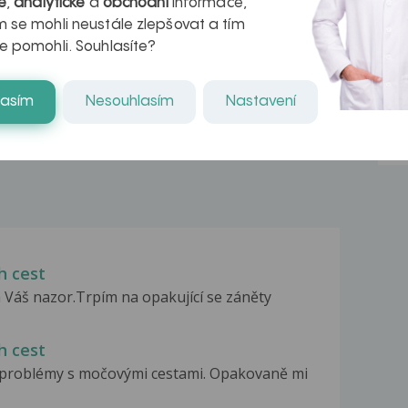
é
,
analytické
a
obchodní
informace,
 se mohli neustále zlepšovat a tím
azech
myastenie –
e pomohli. Souhlasíte?
naděje pro ty,
kteří ji...
lasím
Nesouhlasím
Nastavení
h cest
 Váš nazor.Trpím na opakující se záněty
h cest
problémy s močovými cestami. Opakovaně mi