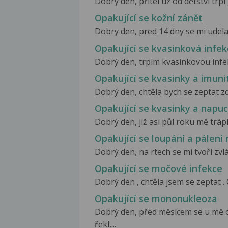
Dobrý den, přítel už od dětství trp
Opakující se kožní zánět
Dobry den, pred 14 dny se mi udela
Opakující se kvasinková infe
Dobrý den, trpím kvasinkovou infekcí
Opakující se kvasinky a imuni
Dobrý den, chtěla bych se zeptat zd
Opakující se kvasinky a napu
Dobrý den, již asi půl roku mě trápí
Opakující se loupání a pálení
Dobrý den, na rtech se mi tvoří zvl
Opakující se močové infekce
Dobrý den , chtěla jsem se zeptat .
Opakující se mononukleoza
Dobrý den, před měsícem se u mě o
řekl,...