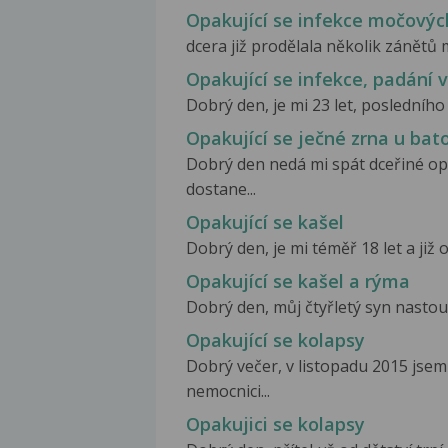
Opakující se infekce močových
dcera již prodělala několik zánětů 
Opakující se infekce, padání 
Dobrý den, je mi 23 let, posledního 
Opakující se ječné zrna u bat
Dobrý den nedá mi spát dceřiné opa
dostane...
Opakující se kašel
Dobrý den, je mi téměř 18 let a již o
Opakující se kašel a rýma
Dobrý den, můj čtyřletý syn nastoupi
Opakující se kolapsy
Dobrý večer, v listopadu 2015 jsem
nemocnici...
Opakujici se kolapsy