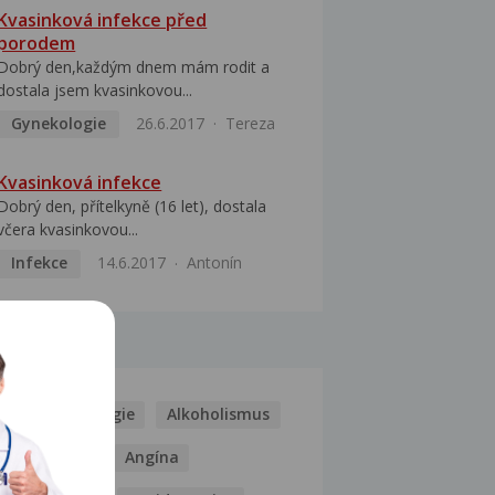
Kvasinková infekce před
porodem
Dobrý den,každým dnem mám rodit a
dostala jsem kvasinkovou...
Gynekologie
26.6.2017
Tereza
Kvasinková infekce
Dobrý den, přítelkyně (16 let), dostala
včera kvasinkovou...
Infekce
14.6.2017
Antonín
MOCI
Kašel
Alergie
Alkoholismus
Analgetika
Angína