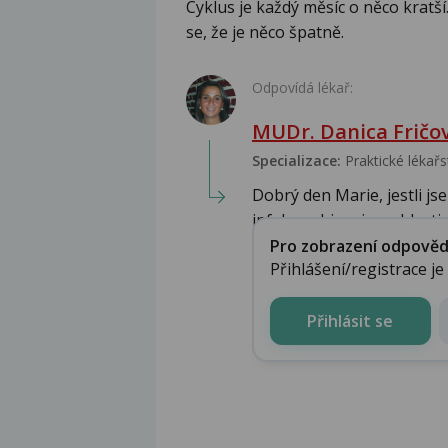
Cyklus je každý měsíc o něco kratší.
se, že je něco špatně.
Odpovídá lékař:
MUDr. Danica Fričo
Specializace:
Praktické lékařs
Dobrý den Marie, jestli j
infekce objevuje v oblasti ..
Pro zobrazení odpovědi 
Přihlášení/registrace j
Přihlásit se