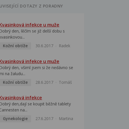
UVISEJÍCÍ DOTAZY Z PORADNY
Kvasinková infekce u muže
Dobrý den, lěčím se již delší dobu s
kvasinkovou...
Kožní obtíže
30.6.2017
Radek
Kvasinková infekce u muže
Dobrý den, všiml jsem si že nedávno se
mi na žaludu...
Kožní obtíže
28.6.2017
Tomáš
Kvasinková infekce
Dobrý den,dají se koupit běžně tablety
Cannesten na...
Gynekologie
27.6.2017
Martina