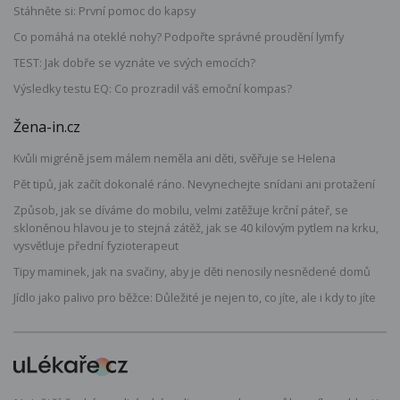
Stáhněte si: První pomoc do kapsy
Co pomáhá na oteklé nohy? Podpořte správné proudění lymfy
TEST: Jak dobře se vyznáte ve svých emocích?
Výsledky testu EQ: Co prozradil váš emoční kompas?
Žena-in.cz
Kvůli migréně jsem málem neměla ani děti, svěřuje se Helena
Pět tipů, jak začít dokonalé ráno. Nevynechejte snídani ani protažení
Způsob, jak se díváme do mobilu, velmi zatěžuje krční páteř, se
skloněnou hlavou je to stejná zátěž, jak se 40 kilovým pytlem na krku,
vysvětluje přední fyzioterapeut
Tipy maminek, jak na svačiny, aby je děti nenosily nesnědené domů
Jídlo jako palivo pro běžce: Důležité je nejen to, co jíte, ale i kdy to jíte