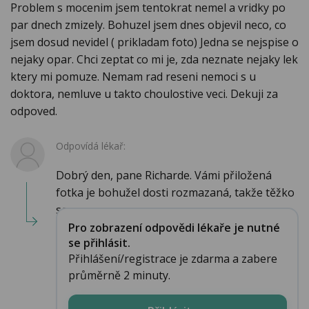
Problem s mocenim jsem tentokrat nemel a vridky po
par dnech zmizely. Bohuzel jsem dnes objevil neco, co
jsem dosud nevidel ( prikladam foto) Jedna se nejspise o
nejaky opar. Chci zeptat co mi je, zda neznate nejaky lek
ktery mi pomuze. Nemam rad reseni nemoci s u
doktora, nemluve u takto choulostive veci. Dekuji za
odpoved.
Odpovídá lékař:
Dobrý den, pane Richarde. Vámi přiložená
fotka je bohužel dosti rozmazaná, takže těžko
sou...
Pro zobrazení odpovědi lékaře je nutné
se přihlásit.
Přihlášení/registrace je zdarma a zabere
průměrně 2 minuty.