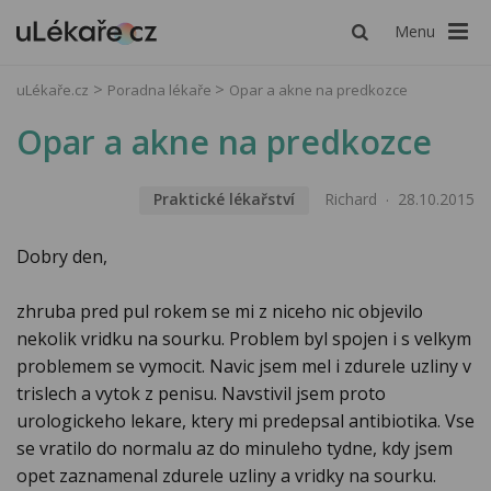
Menu
uLékaře.cz
Poradna lékaře
Opar a akne na predkozce
Opar a akne na predkozce
Praktické lékařství
Richard
28.10.2015
Dobry den,
zhruba pred pul rokem se mi z niceho nic objevilo
nekolik vridku na sourku. Problem byl spojen i s velkym
problemem se vymocit. Navic jsem mel i zdurele uzliny v
trislech a vytok z penisu. Navstivil jsem proto
urologickeho lekare, ktery mi predepsal antibiotika. Vse
se vratilo do normalu az do minuleho tydne, kdy jsem
opet zaznamenal zdurele uzliny a vridky na sourku.