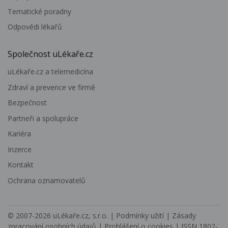
Tematické poradny
Odpovědi lékařů
Společnost uLékaře.cz
uLékaře.cz a telemedicína
Zdraví a prevence ve firmě
Bezpečnost
Partneři a spolupráce
Kariéra
Inzerce
Kontakt
Ochrana oznamovatelů
© 2007-2026
uLékaře.cz, s.r.o.
|
Podmínky užití
|
Zásady
zpracování osobních údajů
|
Prohlášení o cookies
| ISSN 1802-