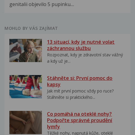
genitalii objevilo 5 pupinku....
MOHLO BY VÁS ZAJÍMAT
13 situací, kdy je nutné volat
záchrannou službu
Rozpoznat, kdy je zdravotní stav vážný
a kdy už je...
Stáhněte si: První pomoc do
kapsy
Jak mít první pomoc vždy po ruce?
Stáhněte si praktického...
Co pomáhá na oteklé nohy?
Podpořte správné proudění
lymfy
Těžké nohy, napnutá kůže, oteklé