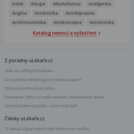
Kašel
Alergie
Alkoholismus
Analgetika
Angína
Antibiotika
Antidepresiva
Antihistaminika
Antikoncepce
Antivirotika
Katalog nemocí a vyšetření
Z poradny uLékaře.cz
Stále se zvětšující bradavka
Co znamená nehomogenní struktura jater?
Občasné píchnutí pod žebry
Dyspepsie: Větry i při malé námaze, nepravidelná stolice
Zelený povlak na jazyku - co to může být?
Články uLékaře.cz
13 situací, kdy je nutné volat záchrannou službu