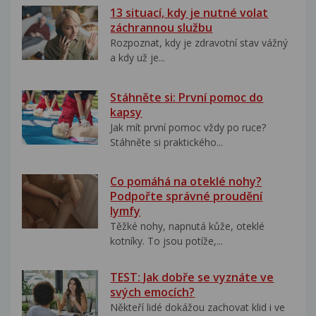
13 situací, kdy je nutné volat
záchrannou službu
Rozpoznat, kdy je zdravotní stav vážný
a kdy už je...
Stáhněte si: První pomoc do
kapsy
Jak mít první pomoc vždy po ruce?
Stáhněte si praktického...
Co pomáhá na oteklé nohy?
Podpořte správné proudění
lymfy
Těžké nohy, napnutá kůže, oteklé
kotníky. To jsou potíže,...
TEST: Jak dobře se vyznáte ve
svých emocích?
Někteří lidé dokážou zachovat klid i ve