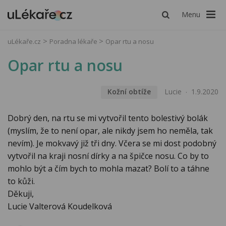
Menu
uLékaře.cz
Poradna lékaře
Opar rtu a nosu
Opar rtu a nosu
Kožní obtíže
Lucie
1.9.2020
Dobrý den, na rtu se mi vytvořil tento bolestivý bolák
(myslím, že to není opar, ale nikdy jsem ho neměla, tak
nevím). Je mokvavý již tři dny. Včera se mi dost podobný
vytvořil na kraji nosní dírky a na špičce nosu. Co by to
mohlo být a čím bych to mohla mazat? Bolí to a táhne
to kůži.
Děkuji,
Lucie Valterová Koudelková