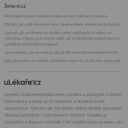
Žena-in.cz
Kvůli migréně jsem málem neměla ani děti, svěřuje se Helena
Pět tipů, jak začít dokonalé ráno. Nevynechejte snídani ani protažení
Způsob, jak se díváme do mobilu, velmi zatěžuje krční páteř, se
skloněnou hlavou je to stejná zátěž, jak se 40 kilovým pytlem na krku,
vysvětluje přední fyzioterapeut
Tipy maminek, jak na svačiny, aby je děti nenosily nesnědené domů
Jídlo jako palivo pro běžce: Důležité je nejen to, co jíte, ale i kdy to jíte
Největší česká medicínská online poradna a průkopník v oblasti
telemedicíny si klade za cíl zefektivnit a zkvalitnit české
zdravotnictví. Tým více jak 300 lékařů včetně desítek specialistů
obslouží průměrně 2 500 uživatelů měsíčně. Poradna je
pacientům k dispozici 24 hodin 7 dní v týdnu nejen na webu, ale i