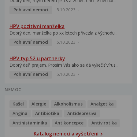
Dobrý den, mým dětem je 18 a 20 let. Chci je nechat...
Pohlavní nemoci
5.10.2023
HPV pozitivní manželka
Dobrý den, manželka po xx letech přivezla z Východu...
Pohlavní nemoci
5.10.2023
HPV typ 52 u partnerky
Dobrý deň prajem. Prosím Vás ako sa dá vyliečiť vírus...
Pohlavní nemoci
5.10.2023
NEMOCI
Kašel
Alergie
Alkoholismus
Analgetika
Angína
Antibiotika
Antidepresiva
Antihistaminika
Antikoncepce
Antivirotika
Katalog nemocí a vyšetření