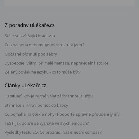
Z poradny uLékaře.cz
Stále se zvětšující bradavka
Co znamená nehomogenní struktura jater?
Občasné píchnutí pod žebry
Dyspepsie: Větry i při malé námaze, nepravidelná stolice
Zelený povlak na jazyku - co to může být?
Články uLékaře.cz
13 situací, kdy je nutné volat záchrannou službu
Stáhněte si: První pomoc do kapsy
Co pomáhá na oteklé nohy? Podpořte správné proudění lymfy
TEST: Jak dobře se vyznáte ve svých emocích?
Výsledky testu EQ: Co prozradil váš emoční kompas?