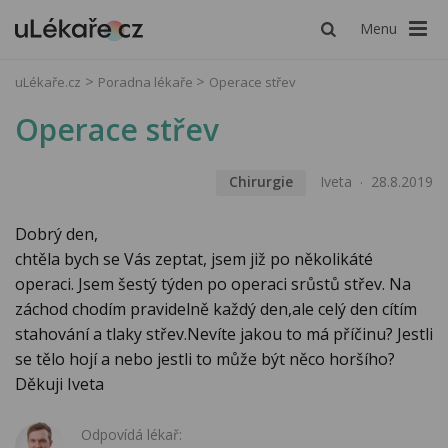
Menu
uLékaře.cz
Poradna lékaře
Operace střev
Operace střev
Chirurgie
Iveta
28.8.2019
Dobrý den,
chtěla bych se Vás zeptat, jsem již po několikáté
operaci. Jsem šestý týden po operaci srůstů střev. Na
záchod chodím pravidelně každý den,ale celý den cítím
stahování a tlaky střev.Nevíte jakou to má příčinu? Jestli
se tělo hojí a nebo jestli to může být něco horšího?
Děkuji Iveta
Odpovídá lékař: