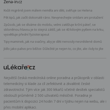
Žena-in.cz
Kvůli migréně jsem málem neměla ani děti, svěřuje se Helena
Pět tipů, jak začít dokonalé ráno. Nevynechejte snídani ani protažení
Způsob, jak se díváme do mobilu, velmi zatěžuje krční páteř, se
skloněnou hlavou je to stejná zátěž, jak se 40 kilovým pytlem na krku,
vysvětluje přední fyzioterapeut
Tipy maminek, jak na svačiny, aby je děti nenosily nesnědené domů
Jídlo jako palivo pro běžce: Důležité je nejen to, co jíte, ale i kdy to jíte
Největší česká medicínská online poradna a průkopník v oblasti
telemedicíny si klade za cíl zefektivnit a zkvalitnit české
zdravotnictví. Tým více jak 300 lékařů včetně desítek specialistů
obslouží průměrně 2 500 uživatelů měsíčně. Poradna je
pacientům k dispozici 24 hodin 7 dní v týdnu nejen na webu, ale i
přes mobilní aplikaci.