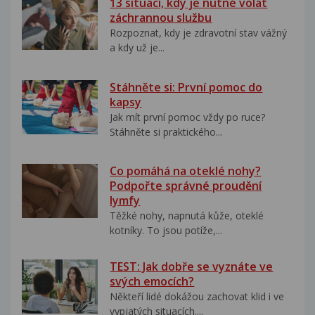
13 situací, kdy je nutné volat
záchrannou službu
Rozpoznat, kdy je zdravotní stav vážný
a kdy už je...
Stáhněte si: První pomoc do
kapsy
Jak mít první pomoc vždy po ruce?
Stáhněte si praktického...
Co pomáhá na oteklé nohy?
Podpořte správné proudění
lymfy
Těžké nohy, napnutá kůže, oteklé
kotníky. To jsou potíže,...
TEST: Jak dobře se vyznáte ve
svých emocích?
Někteří lidé dokážou zachovat klid i ve
vypjatých situacích....