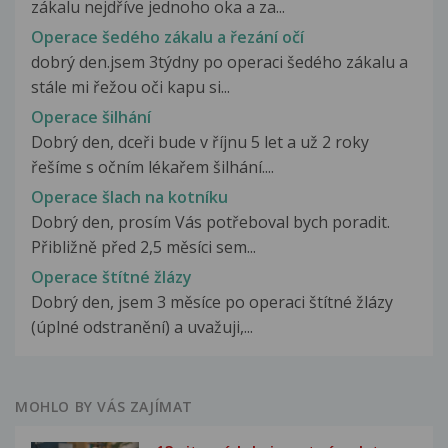
zákalu nejdříve jednoho oka a za...
Operace šedého zákalu a řezání očí
dobrý den.jsem 3týdny po operaci šedého zákalu a
stále mi řežou oči kapu si...
Operace šilhání
Dobrý den, dceři bude v říjnu 5 let a už 2 roky
řešíme s očním lékařem šilhání....
Operace šlach na kotníku
Dobrý den, prosím Vás potřeboval bych poradit.
Přibližně před 2,5 měsíci sem...
Operace štítné žlázy
Dobrý den, jsem 3 měsíce po operaci štítné žlázy
(úplné odstranění) a uvažuji,...
MOHLO BY VÁS ZAJÍMAT