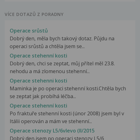
VÍCE DOTAZŮ Z PORADNY
Operace srůstů
Dobrý den, měla bych takový dotaz. Půjdu na
operaci srůstů a chtěla jsem se...
Operace stehenní kosti
Dobrý den, chci se zeptat, můj přítel měl 23.8.
nehodu a má zlomenou stehenní...
Operace stehenni kosti
Maminka je po operaci stehenní kosti.Chtěla bych
se zeptat jak probíhá léčba...
Operace stehenní kosti
Po fraktuře stehenní kosti (únor 2008) jsem byl v
Itálii operován a mám ve stehenní...
Operace stenozy L5/6vlevo (II/2015
Dobrý den,jsem po operaci stenozy L5/6