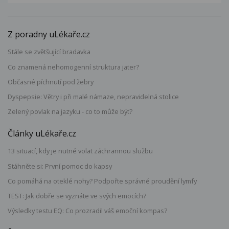
Z poradny uLékaře.cz
Stále se zvětšující bradavka
Co znamená nehomogenní struktura jater?
Občasné píchnutí pod žebry
Dyspepsie: Větry i při malé námaze, nepravidelná stolice
Zelený povlak na jazyku - co to může být?
Články uLékaře.cz
13 situací, kdy je nutné volat záchrannou službu
Stáhněte si: První pomoc do kapsy
Co pomáhá na oteklé nohy? Podpořte správné proudění lymfy
TEST: Jak dobře se vyznáte ve svých emocích?
Výsledky testu EQ: Co prozradil váš emoční kompas?