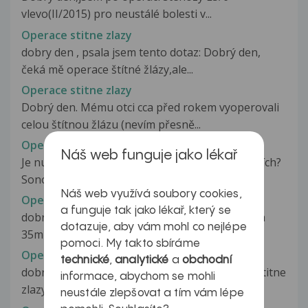
vlevo(II/2015) pro neustálé bolesti v...
Operace stitne zlazy
dobry den , psala jsem tento dotaz: Dobrý den,
čeká mě operace štítné žlázy,ale...
Operace stitne zlazy
Dobrý den. Mému otci cca před rokem vyoperovali
celou štítnou žlázu (nevím přesně...
Operace stitne zlazy
Náš web funguje jako lékař
Je nutná operace štitné žlázy při těchto výsledcích?
Sonografie štít.žlázy:laloky...
Náš web využívá soubory cookies,
Operace stitne zlazy
a funguje tak jako lékař, který se
dobry den,byla mi zjistena zvetsena stitna zlaza
dotazuje, aby vám mohl co nejlépe
35ml doporucena operace.zjisteny...
pomoci. My takto sbíráme
Operace stitne zlazy
technické
,
analytické
a
obchodní
dobry den, mam 5 dni po totalnim odstraneni stitne
informace, abychom se mohli
zlazy. ode dneska mam nasazen...
neustále zlepšovat a tím vám lépe