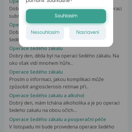
Operace submukózního rozštěpu patra
pomohli. Souhlasíte?
Dobrý den, v dospělém věku se chystám na operaci
submukózního rozštěpu patra/asi...
Souhlasím
Operace šedého zákalu
Dobrý večer, jsem 14 dní po úspěšné operaci
Nesouhlasím
Nastavení
šedého zákalu. Dlouhá léta mě provází...
Operace šedého zákalu
Dobrý den, děda byl na operaci šedého zákalu. Na
oko však vidí mnohem hůře...
Operace šedého zákalu
Prosím o informaci, jakou komplikaci může
způsobit angiosclerosis retinae při...
Operace šedého zakalu a alkohol
Dobrý den, mám tchána alkoholika a je po operaci
šedeho zakalu na obou očích....
Operace šedého zákalu a pooperační péče
V listopadu mi bude provedena operace šedého